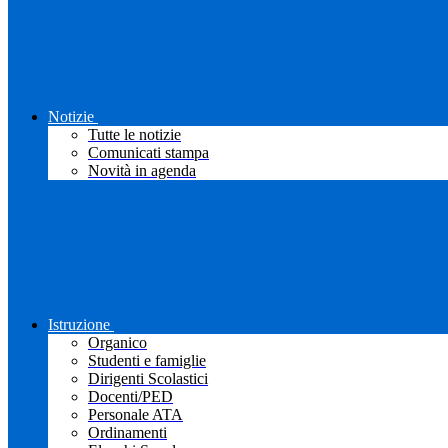
Notizie
Tutte le notizie
Comunicati stampa
Novità in agenda
Istruzione
Organico
Studenti e famiglie
Dirigenti Scolastici
Docenti/PED
Personale ATA
Ordinamenti