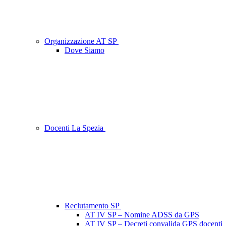
Organizzazione AT SP
Dove Siamo
Docenti La Spezia
Reclutamento SP
AT IV SP – Nomine ADSS da GPS
AT IV SP – Decreti convalida GPS docenti