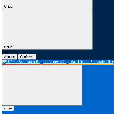
Chiudi
Chiudi
Conferma
Annulla
Conferma
Ufficio Scolastico Reg
close