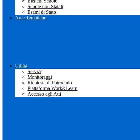
Elenchi Scuole
Scuole non Statali
Esami di Stato
Aree Tematiche
Utilità
Servizi
Monitoraggi
Richiesta di Patrocinio
Piattaforma Work&Learn
Accesso agli Atti