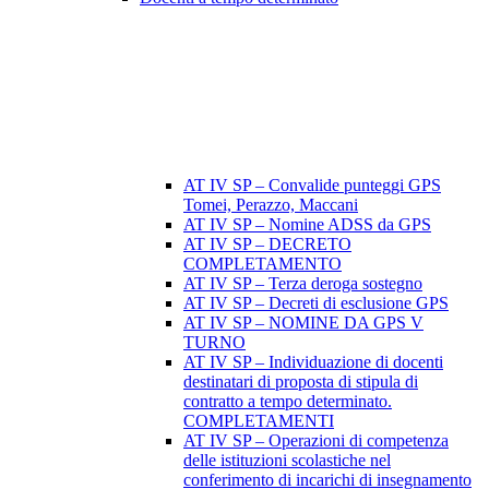
AT IV SP – Convalide punteggi GPS
Tomei, Perazzo, Maccani
AT IV SP – Nomine ADSS da GPS
AT IV SP – DECRETO
COMPLETAMENTO
AT IV SP – Terza deroga sostegno
AT IV SP – Decreti di esclusione GPS
AT IV SP – NOMINE DA GPS V
TURNO
AT IV SP – Individuazione di docenti
destinatari di proposta di stipula di
contratto a tempo determinato.
COMPLETAMENTI
AT IV SP – Operazioni di competenza
delle istituzioni scolastiche nel
conferimento di incarichi di insegnamento