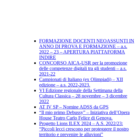
FORMAZIONE DOCENTI NEOASSUNTI IN
ANNO DI PROVA E FORMAZIONE – a.s.
2022 – 23 – APERTURA PIATTAFORMA
INDIRE
CONCORSO AICA-USR per la promozione
delle competenze digitali tra gli studenti – a.s.
2021-22
Campionati di Italiano (ex Olimpiadi) – XII
edizione – a.s. 2022-2023.
VI Edizione regionale della Settimana della
Cultura Classica – 28 novembre – 3 dicembre
2022
AT IV SP – Nomine ADSS da GPS
“Il mio primo Debussy” – Iniziativa dell’Opera
House Teatro Carlo Felice di Genova.
Progetto Lions ILEX 2024 – A.S. 2022/23:
“Piccoli lecci crescono per proteggere il nostro
territorio e prevenire le alluvioni”