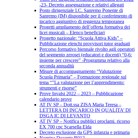
-23- Decreto assegnazione e relativi allegati
Posto dirigenziale I.C. Sanremo Ponente di
Sanremo (IM) disponibile per il conferimento di
incarico aggiuntivo di reggenza temporanea
Progetti ampliamento dell’offerta formativa dei
licei musicali – Elenco beneficiari
Progetto nazionale: “Scuola Attiva Kids” –
Pubblicazione elenchi provvisori tutor graduati
Percorso formativo biennale rivolto agli operatori
del segmento zerosei (educatori e docenti) “0-6:
insieme per crescere” -Programma relativo alla
seconda annualità
Misure di accompagnamento “Valutazione
Scuola Primaria” – Formazione regionale sul
tema “”La valutazione per l’apprendimento:
strumenti e risorse”
Prove Invalsi 2022 – 2023 – Pubblicazione
calendario prove
AT IV SP – Dott.ssa ZISA Maria Teresa –
LETTERA DI INCARICO IN QUALITA’ DI
DSGA IC DI LEVANTO
AT IV SP – Notifica pubblici proclami. ricorso
EX 700 cpc Scarsella Elda
Decreto esclusione da GPS infanzia e primaria
Nomina Docente B012