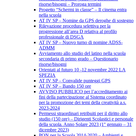
risorse/bisogni – Proroga termini
Progetto “Schermi in classe” – Il cinema entra
nella scuola
AT IV SP – Nomine da GPS deroghe di sostegno
Rilevazione procedura selettiva per la
progressione all’area D relativa al profilo
professionale di DSGA
AT IV SP – Nuovo turno di nomine ADSS-
ADMM
Avviamento allo studio del latino nella scuola
secondaria di primo grado – Questionario
risorse/bisogni
Orientati al futuro 10 -12 novembre 2022 LA
SPEZIA
AT IV SP – Convalide punteggi GPS
AT IV SP – Bando 150 ore
AVVISO PUBBLICO per l’accreditamento ai
fini della partecipazione al Sistema coordinato
per la promozione dei temi della creatività a.s.
2023-2024
Permessi straordinari retribuiti per il diritto allo
studio (150 ore) – Dirigenti Scolastici e personale
della scuola. Anno Solare 2023 (1° gennaio – 31
dicembre 2023)
PON per la Scuola 2014-2020 – Ambienti e