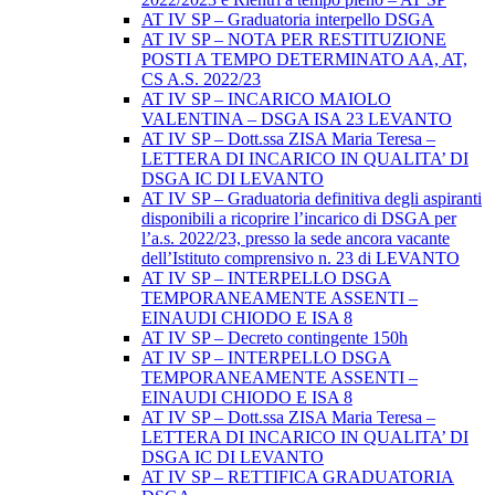
AT IV SP – Graduatoria interpello DSGA
AT IV SP – NOTA PER RESTITUZIONE
POSTI A TEMPO DETERMINATO AA, AT,
CS A.S. 2022/23
AT IV SP – INCARICO MAIOLO
VALENTINA – DSGA ISA 23 LEVANTO
AT IV SP – Dott.ssa ZISA Maria Teresa –
LETTERA DI INCARICO IN QUALITA’ DI
DSGA IC DI LEVANTO
AT IV SP – Graduatoria definitiva degli aspiranti
disponibili a ricoprire l’incarico di DSGA per
l’a.s. 2022/23, presso la sede ancora vacante
dell’Istituto comprensivo n. 23 di LEVANTO
AT IV SP – INTERPELLO DSGA
TEMPORANEAMENTE ASSENTI –
EINAUDI CHIODO E ISA 8
AT IV SP – Decreto contingente 150h
AT IV SP – INTERPELLO DSGA
TEMPORANEAMENTE ASSENTI –
EINAUDI CHIODO E ISA 8
AT IV SP – Dott.ssa ZISA Maria Teresa –
LETTERA DI INCARICO IN QUALITA’ DI
DSGA IC DI LEVANTO
AT IV SP – RETTIFICA GRADUATORIA