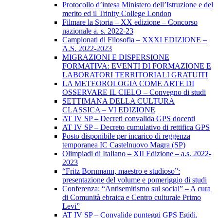
Protocollo d’intesa Ministero dell’Istruzione e del
merito ed il Trinity College London
Filmare la Storia – XX edizione – Concorso
nazionale a. s. 2022-23
Campionati di Filosofia – XXXI EDIZIONE –
A.S. 2022-2023
MIGRAZIONI E DISPERSIONE
FORMATIVA: EVENTI DI FORMAZIONE E
LABORATORI TERRITORIALI GRATUITI
LA METEOROLOGIA COME ARTE DI
OSSERVARE IL CIELO – Convegno di studi
SETTIMANA DELLA CULTURA
CLASSICA – VI EDIZIONE
AT IV SP – Decreti convalida GPS docenti
AT IV SP – Decreto cumulativo di rettifica GPS
Posto disponibile per incarico di reggenza
temporanea IC Castelnuovo Magra (SP)
Olimpiadi di Italiano – XII Edizione – a.s. 2022-
2023
“Fritz Bornmann, maestro e studioso”:
presentazione del volume e pomeriggio di studi
Conferenza: “Antisemitismo sui social” – A cura
di Comunità ebraica e Centro culturale Primo
Levi”
AT IV SP – Convalide punteggi GPS Egidi,