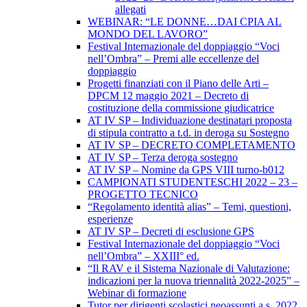
allegati
WEBINAR: “LE DONNE…DAI CPIA AL
MONDO DEL LAVORO”
Festival Internazionale del doppiaggio “Voci
nell’Ombra” – Premi alle eccellenze del
doppiaggio
Progetti finanziati con il Piano delle Arti –
DPCM 12 maggio 2021 – Decreto di
costituzione della commissione giudicatrice
AT IV SP – Individuazione destinatari proposta
di stipula contratto a t.d. in deroga su Sostegno
AT IV SP – DECRETO COMPLETAMENTO
AT IV SP – Terza deroga sostegno
AT IV SP – Nomine da GPS VIII turno-b012
CAMPIONATI STUDENTESCHI 2022 – 23 –
PROGETTO TECNICO
“Regolamento identità alias” – Temi, questioni,
esperienze
AT IV SP – Decreti di esclusione GPS
Festival Internazionale del doppiaggio “Voci
nell’Ombra” – XXIII° ed.
“Il RAV e il Sistema Nazionale di Valutazione:
indicazioni per la nuova triennalità 2022-2025” –
Webinar di formazione
Tutor per dirigenti scolastici neoassunti a.s. 2022