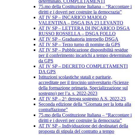
determinato. COMPLETAMENTI
75.mo della Costituzione Italiana – “Raccontare i
diritti e i doveri per costruire la democrazia”
AT IV SP – INCARICO MAIOLO
VALENTINA – DSGA ISA 23 LEVANTO
AT IV SP – LETTERA DI INCARICO DSGA
RUSSO ROSSELLA – DSGA FOLLO
AT IV SP – Graduatoria interpello DSGA
AT IV SP – Terzo turno di nomine da GPS
AT IV SP – Pubblicazione disponibilità residue
per il conferimento incarichi a tempo determinato
da GPS
AT IV SP – DECRETO COMPLETAMENTI
DA GPS
Istituzioni scolastiche statali e paritarie,
accreditate per il tirocinio universitario (Scienze
della formazione primaria, Specializzazione sul
sostegno) per l’a. s. 2022-2023
AT IV SP – 2^ deroga sostegno A.S. 2022-23
Seconda edizione della “Giornata per la lotta alla
contraffazione”
75.mo della Costituzione Italiana – “Raccontare i
diritti e i doveri per costruire la democrazia”
AT IV SP – Individuazione dei destinatari della
proposta di stipula del contratto a tempo