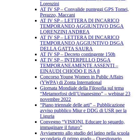
Lorenzini
AT IV SP – Convalide punteggi GPS Tomei,
Perazzo, Maccani
AT IV SP – LETTERA DI INCARICO
TEMPORANEO AGGIUNTIVO DSGA
LORENZINI ANDREA
AT IV SP – LETTERA DI INCARICO
TEMPORANEO AGGIUNTIVO DSGA
DELLA GATTA SAURA
AT IV SP – Decreto contingente 150h
AT IV SP – INTERPELLO DSGA
TEMPORANEAMENTE ASSENTI –
EINAUDI CHIODO E ISA 8
Concorso Young Women in Public Affairs
(YWPA) di Zonta International
Giornata Mondiale della Filosofia sul tema
“Metamorfosi dell’Umanesimo” – webinar 23
novembre 2022
“Piano triennale delle arti” – Pubblicazione
avviso pubblico Miur e DDG di USR per la
Liguria
Convegno “VISIONI. Educare lo sguardo,
immaginare il futuro”
Avviamento allo studio del latino nella scuola
secondaria di primo grado – Questionario