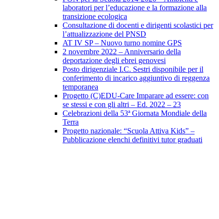
laboratori per l’educazione e la formazione alla
transizione ecologica
Consultazione di docenti e dirigenti scolastici per
l’attualizzazione del PNSD
AT IV SP – Nuovo turno nomine GPS
2 novembre 2022 – Anniversario della
deportazione degli ebrei genovesi
Posto dirigenziale I.C. Sestri disponibile per il
conferimento di incarico aggiuntivo di reggenza
temporanea
Progetto (C)EDU-Care Imparare ad essere: con
se stessi e con gli altri – Ed. 2022 – 23
Celebrazioni della 53ª Giornata Mondiale della
Terra
Progetto nazionale: “Scuola Attiva Kids” –
Pubblicazione elenchi definitivi tutor graduati