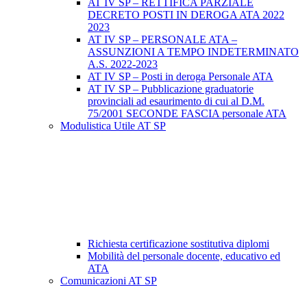
AT IV SP – RETTIFICA PARZIALE
DECRETO POSTI IN DEROGA ATA 2022
2023
AT IV SP – PERSONALE ATA –
ASSUNZIONI A TEMPO INDETERMINATO
A.S. 2022-2023
AT IV SP – Posti in deroga Personale ATA
AT IV SP – Pubblicazione graduatorie
provinciali ad esaurimento di cui al D.M.
75/2001 SECONDE FASCIA personale ATA
Modulistica Utile AT SP
Richiesta certificazione sostitutiva diplomi
Mobilità del personale docente, educativo ed
ATA
Comunicazioni AT SP