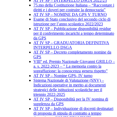
AT IV SP – INTERPELLO DSGA 2022/23
75.mo della Costituzione Italiana – “Raccontare i
diritti e i doveri per costruire la democrazia”
AT IV SP – NOMINE DA GPS V TURNO
Esame di Stato conclusivo del secondo ciclo di
istruzione per l’anno scolastico 2022/2023
AT IV SP – Pubblicazione disponibilità residue
per il conferimento incarichi a tempo determinato
da GPS
AT IV SP – GRADUATORIA DEFINITIVA
INTERPELLO DSGA
AT IV SP – Decreto completamento nomine da
GPS
VIII° ed. Premio Nazionale Giovanni GRILLO –
a. s. 2022-2023 – ” La memoria contro la
sopraffazione: la conoscenza genera rispetto”
AT IV SP – Nomine GPS- IV turno
Sistema Nazionale di Valutazione (SNV) –
Indicazioni operative in merito ai documenti
strategici delle istituzioni scolastiche per il
triennio 2022-2025
AT IV SP – Disponibilità per la IV nomina di
supplenza da GPS
AT IV SP – Individuazione di docenti destinatari
di proposta di stipula di contratto a tempo