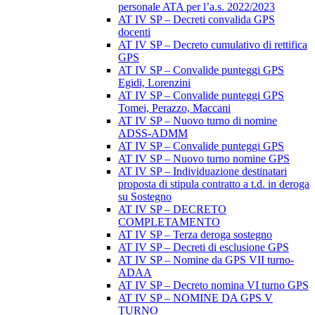
personale ATA per l’a.s. 2022/2023
AT IV SP – Decreti convalida GPS
docenti
AT IV SP – Decreto cumulativo di rettifica
GPS
AT IV SP – Convalide punteggi GPS
Egidi, Lorenzini
AT IV SP – Convalide punteggi GPS
Tomei, Perazzo, Maccani
AT IV SP – Nuovo turno di nomine
ADSS-ADMM
AT IV SP – Convalide punteggi GPS
AT IV SP – Nuovo turno nomine GPS
AT IV SP – Individuazione destinatari
proposta di stipula contratto a t.d. in deroga
su Sostegno
AT IV SP – DECRETO
COMPLETAMENTO
AT IV SP – Terza deroga sostegno
AT IV SP – Decreti di esclusione GPS
AT IV SP – Nomine da GPS VII turno-
ADAA
AT IV SP – Decreto nomina VI turno GPS
AT IV SP – NOMINE DA GPS V
TURNO