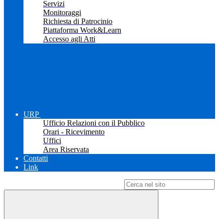
Servizi
Monitoraggi
Richiesta di Patrocinio
Piattaforma Work&Learn
Accesso agli Atti
URP
Ufficio Relazioni con il Pubblico
Orari - Ricevimento
Uffici
Area Riservata
Contatti
Link
Campo di ricerca per le pagine del sito