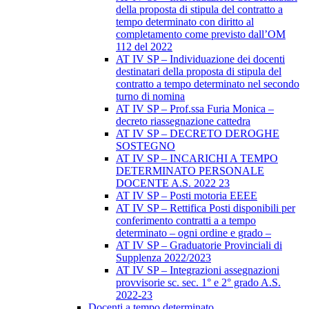
della proposta di stipula del contratto a
tempo determinato con diritto al
completamento come previsto dall’OM
112 del 2022
AT IV SP – Individuazione dei docenti
destinatari della proposta di stipula del
contratto a tempo determinato nel secondo
turno di nomina
AT IV SP – Prof.ssa Furia Monica –
decreto riassegnazione cattedra
AT IV SP – DECRETO DEROGHE
SOSTEGNO
AT IV SP – INCARICHI A TEMPO
DETERMINATO PERSONALE
DOCENTE A.S. 2022 23
AT IV SP – Posti motoria EEEE
AT IV SP – Rettifica Posti disponibili per
conferimento contratti a a tempo
determinato – ogni ordine e grado –
AT IV SP – Graduatorie Provinciali di
Supplenza 2022/2023
AT IV SP – Integrazioni assegnazioni
provvisorie sc. sec. 1° e 2° grado A.S.
2022-23
Docenti a tempo determinato