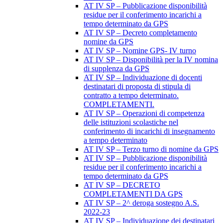
AT IV SP – Pubblicazione disponibilità
residue per il conferimento incarichi a
tempo determinato da GPS
AT IV SP – Decreto completamento
nomine da GPS
AT IV SP – Nomine GPS- IV turno
AT IV SP – Disponibilità per la IV nomina
di supplenza da GPS
AT IV SP – Individuazione di docenti
destinatari di proposta di stipula di
contratto a tempo determinato.
COMPLETAMENTI.
AT IV SP – Operazioni di competenza
delle istituzioni scolastiche nel
conferimento di incarichi di insegnamento
a tempo determinato
AT IV SP – Terzo turno di nomine da GPS
AT IV SP – Pubblicazione disponibilità
residue per il conferimento incarichi a
tempo determinato da GPS
AT IV SP – DECRETO
COMPLETAMENTI DA GPS
AT IV SP – 2^ deroga sostegno A.S.
2022-23
AT IV SP – Individuazione dei destinatari