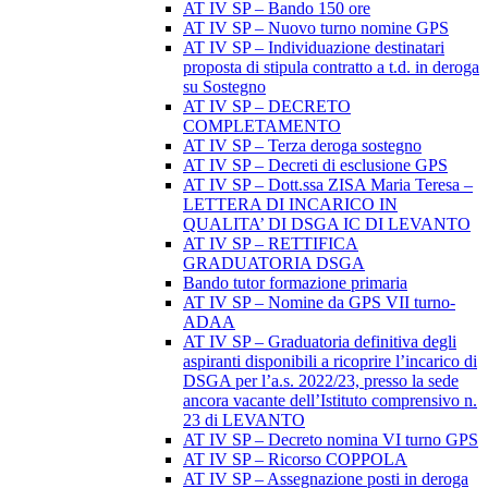
AT IV SP – Bando 150 ore
AT IV SP – Nuovo turno nomine GPS
AT IV SP – Individuazione destinatari
proposta di stipula contratto a t.d. in deroga
su Sostegno
AT IV SP – DECRETO
COMPLETAMENTO
AT IV SP – Terza deroga sostegno
AT IV SP – Decreti di esclusione GPS
AT IV SP – Dott.ssa ZISA Maria Teresa –
LETTERA DI INCARICO IN
QUALITA’ DI DSGA IC DI LEVANTO
AT IV SP – RETTIFICA
GRADUATORIA DSGA
Bando tutor formazione primaria
AT IV SP – Nomine da GPS VII turno-
ADAA
AT IV SP – Graduatoria definitiva degli
aspiranti disponibili a ricoprire l’incarico di
DSGA per l’a.s. 2022/23, presso la sede
ancora vacante dell’Istituto comprensivo n.
23 di LEVANTO
AT IV SP – Decreto nomina VI turno GPS
AT IV SP – Ricorso COPPOLA
AT IV SP – Assegnazione posti in deroga