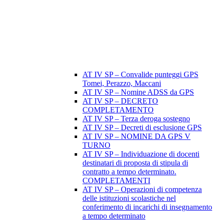
AT IV SP – Convalide punteggi GPS
Tomei, Perazzo, Maccani
AT IV SP – Nomine ADSS da GPS
AT IV SP – DECRETO
COMPLETAMENTO
AT IV SP – Terza deroga sostegno
AT IV SP – Decreti di esclusione GPS
AT IV SP – NOMINE DA GPS V
TURNO
AT IV SP – Individuazione di docenti
destinatari di proposta di stipula di
contratto a tempo determinato.
COMPLETAMENTI
AT IV SP – Operazioni di competenza
delle istituzioni scolastiche nel
conferimento di incarichi di insegnamento
a tempo determinato