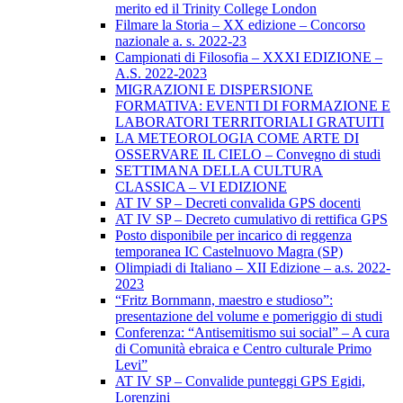
merito ed il Trinity College London
Filmare la Storia – XX edizione – Concorso
nazionale a. s. 2022-23
Campionati di Filosofia – XXXI EDIZIONE –
A.S. 2022-2023
MIGRAZIONI E DISPERSIONE
FORMATIVA: EVENTI DI FORMAZIONE E
LABORATORI TERRITORIALI GRATUITI
LA METEOROLOGIA COME ARTE DI
OSSERVARE IL CIELO – Convegno di studi
SETTIMANA DELLA CULTURA
CLASSICA – VI EDIZIONE
AT IV SP – Decreti convalida GPS docenti
AT IV SP – Decreto cumulativo di rettifica GPS
Posto disponibile per incarico di reggenza
temporanea IC Castelnuovo Magra (SP)
Olimpiadi di Italiano – XII Edizione – a.s. 2022-
2023
“Fritz Bornmann, maestro e studioso”:
presentazione del volume e pomeriggio di studi
Conferenza: “Antisemitismo sui social” – A cura
di Comunità ebraica e Centro culturale Primo
Levi”
AT IV SP – Convalide punteggi GPS Egidi,
Lorenzini