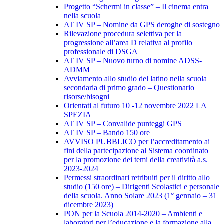
Progetto “Schermi in classe” – Il cinema entra
nella scuola
AT IV SP – Nomine da GPS deroghe di sostegno
Rilevazione procedura selettiva per la
progressione all’area D relativa al profilo
professionale di DSGA
AT IV SP – Nuovo turno di nomine ADSS-
ADMM
Avviamento allo studio del latino nella scuola
secondaria di primo grado – Questionario
risorse/bisogni
Orientati al futuro 10 -12 novembre 2022 LA
SPEZIA
AT IV SP – Convalide punteggi GPS
AT IV SP – Bando 150 ore
AVVISO PUBBLICO per l’accreditamento ai
fini della partecipazione al Sistema coordinato
per la promozione dei temi della creatività a.s.
2023-2024
Permessi straordinari retribuiti per il diritto allo
studio (150 ore) – Dirigenti Scolastici e personale
della scuola. Anno Solare 2023 (1° gennaio – 31
dicembre 2023)
PON per la Scuola 2014-2020 – Ambienti e
laboratori per l’educazione e la formazione alla