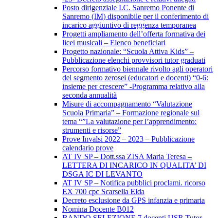
Posto dirigenziale I.C. Sanremo Ponente di
Sanremo (IM) disponibile per il conferimento di
incarico aggiuntivo di reggenza temporanea
Progetti ampliamento dell’offerta formativa dei
licei musicali – Elenco beneficiari
Progetto nazionale: “Scuola Attiva Kids” –
Pubblicazione elenchi provvisori tutor graduati
Percorso formativo biennale rivolto agli operatori
del segmento zerosei (educatori e docenti) “0-6:
insieme per crescere” -Programma relativo alla
seconda annualità
Misure di accompagnamento “Valutazione
Scuola Primaria” – Formazione regionale sul
tema “”La valutazione per l’apprendimento:
strumenti e risorse”
Prove Invalsi 2022 – 2023 – Pubblicazione
calendario prove
AT IV SP – Dott.ssa ZISA Maria Teresa –
LETTERA DI INCARICO IN QUALITA’ DI
DSGA IC DI LEVANTO
AT IV SP – Notifica pubblici proclami. ricorso
EX 700 cpc Scarsella Elda
Decreto esclusione da GPS infanzia e primaria
Nomina Docente B012
BANDO SELEZIONE 7 docenti USR Tutor