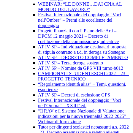
WEBINAR: “LE DONNE…DAI CPIA AL
MONDO DEL LAVORO”
Festival Internazionale del doppiaggio “Voci
nell’Ombra” – Premi alle eccellenze del
doppiaggio
Progetti finanziati con il Piano delle Arti –
DPCM 12 maggio 2021 – Decreto di
costituzione della commissione giudicatrice
AT IV SP – Individuazione destinatari proposta
di stipula contratto a t.d. in deroga su Sostegno
AT IV SP – DECRETO COMPLETAMENTO
AT IV SP – Terza deroga sostegno
AT IV SP – Nomine da GPS VIII turno-b012
CAMPIONATI STUDENTESCHI 2022 – 23 –
PROGETTO TECNICO
“Regolamento identità alias” – Temi, questioni,
esperienze
AT IV SP – Decreti di esclusione GPS
Festival Internazionale del doppiaggio “Voci
nell’Ombra” – XXIII° ed.
“Il RAV e il Sistema Nazionale di Valutazione:
indicazioni per la nuova triennalità 2022-2025” –
Webinar di formazione
Tutor per dirigenti scolastici neoassunti a.s. 2022
-23- Decreto assegnazione e relativi allegati