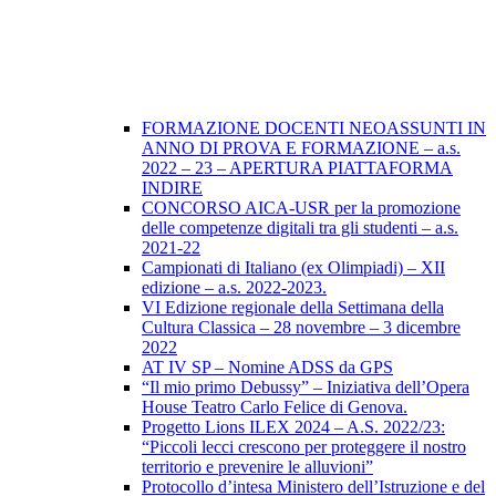
FORMAZIONE DOCENTI NEOASSUNTI IN
ANNO DI PROVA E FORMAZIONE – a.s.
2022 – 23 – APERTURA PIATTAFORMA
INDIRE
CONCORSO AICA-USR per la promozione
delle competenze digitali tra gli studenti – a.s.
2021-22
Campionati di Italiano (ex Olimpiadi) – XII
edizione – a.s. 2022-2023.
VI Edizione regionale della Settimana della
Cultura Classica – 28 novembre – 3 dicembre
2022
AT IV SP – Nomine ADSS da GPS
“Il mio primo Debussy” – Iniziativa dell’Opera
House Teatro Carlo Felice di Genova.
Progetto Lions ILEX 2024 – A.S. 2022/23:
“Piccoli lecci crescono per proteggere il nostro
territorio e prevenire le alluvioni”
Protocollo d’intesa Ministero dell’Istruzione e del