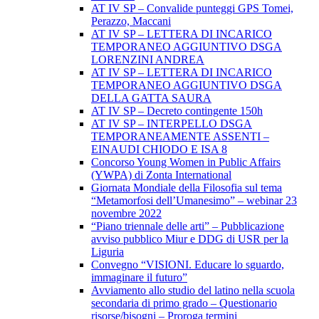
AT IV SP – Convalide punteggi GPS Tomei,
Perazzo, Maccani
AT IV SP – LETTERA DI INCARICO
TEMPORANEO AGGIUNTIVO DSGA
LORENZINI ANDREA
AT IV SP – LETTERA DI INCARICO
TEMPORANEO AGGIUNTIVO DSGA
DELLA GATTA SAURA
AT IV SP – Decreto contingente 150h
AT IV SP – INTERPELLO DSGA
TEMPORANEAMENTE ASSENTI –
EINAUDI CHIODO E ISA 8
Concorso Young Women in Public Affairs
(YWPA) di Zonta International
Giornata Mondiale della Filosofia sul tema
“Metamorfosi dell’Umanesimo” – webinar 23
novembre 2022
“Piano triennale delle arti” – Pubblicazione
avviso pubblico Miur e DDG di USR per la
Liguria
Convegno “VISIONI. Educare lo sguardo,
immaginare il futuro”
Avviamento allo studio del latino nella scuola
secondaria di primo grado – Questionario
risorse/bisogni – Proroga termini