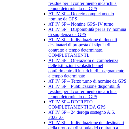
residue per il conferimento incarichi a
tempo determinato da GPS
AT IV SP – Decreto completamento
nomine da GPS
AT IV SP – Nomine GPS- IV turno
AT IV SP – Disponibilità per la IV nomina
di supplenza da GPS
AT IV SP – Individuazione di docenti
destinatari di proposta di stipula di
contratto a tempo determinato.
COMPLETAMENTI.
AT IV SP – Operazioni di competenza
delle istituzioni scolastiche nel
conferimento di incarichi di insegnamento
a tempo determinato
AT IV SP – Terzo turno di nomine da GPS
AT IV SP – Pubblicazione disponibilità
residue per il conferimento incarichi a
tempo determinato da GPS
AT IV SP – DECRETO
COMPLETAMENTI DA GPS
AT IV SP – 2^ deroga sostegno A.S.
2022-23
AT IV SP – Individuazione dei destinatari
della proposta di stipula del contratto a