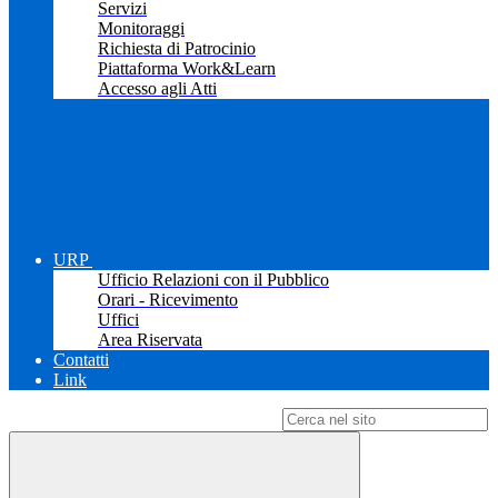
Servizi
Monitoraggi
Richiesta di Patrocinio
Piattaforma Work&Learn
Accesso agli Atti
URP
Ufficio Relazioni con il Pubblico
Orari - Ricevimento
Uffici
Area Riservata
Contatti
Link
Campo di ricerca per le pagine del sito