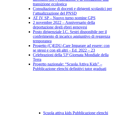
transizione ecologica
Consultazione di docenti e dirigenti scolastici per
l’attualizzazione del PNSD
AT IV SP – Nuovo turno nomine GPS
2 novembre 2022 – Anniversario della
deportazione degli ebrei genovesi
Posto dirigenziale I.C. Sestri disponibile per il
conferimento di incarico aggiuntivo di reggenza
temporanea
Progetto (C)EDU-Care Imparare ad essere: con
se stessi e con gli altri – Ed. 2022 – 23
Celebrazioni della 53ª Giornata Mondiale della
Terra
Progetto nazionale: “Scuola Attiva Kids” –
Pubblicazione elenchi definitivi tutor graduati
Scuola attiva kids Pubblicazione elenchi