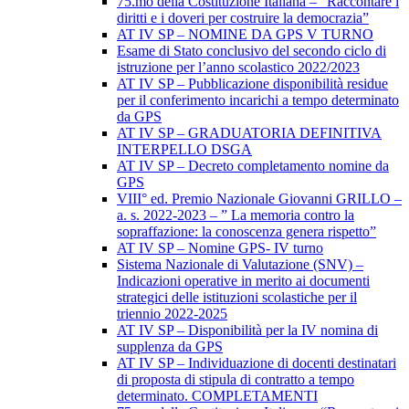
75.mo della Costituzione Italiana – “Raccontare i
diritti e i doveri per costruire la democrazia”
AT IV SP – NOMINE DA GPS V TURNO
Esame di Stato conclusivo del secondo ciclo di
istruzione per l’anno scolastico 2022/2023
AT IV SP – Pubblicazione disponibilità residue
per il conferimento incarichi a tempo determinato
da GPS
AT IV SP – GRADUATORIA DEFINITIVA
INTERPELLO DSGA
AT IV SP – Decreto completamento nomine da
GPS
VIII° ed. Premio Nazionale Giovanni GRILLO –
a. s. 2022-2023 – ” La memoria contro la
sopraffazione: la conoscenza genera rispetto”
AT IV SP – Nomine GPS- IV turno
Sistema Nazionale di Valutazione (SNV) –
Indicazioni operative in merito ai documenti
strategici delle istituzioni scolastiche per il
triennio 2022-2025
AT IV SP – Disponibilità per la IV nomina di
supplenza da GPS
AT IV SP – Individuazione di docenti destinatari
di proposta di stipula di contratto a tempo
determinato. COMPLETAMENTI