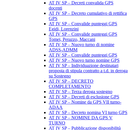
AT IV SP – Decreti convalida GPS
docenti
AT IV SP – Decreto cumulativo di rettifica
GPS
AT IV SP – Convalide punteggi GPS
Egidi, Lorenzini
AT IV SP – Convalide punteggi GPS
Tomei, Perazzo, Maccani
AT IV SP – Nuovo turno di nomine
ADSS-ADMM
AT IV SP – Convalide punteggi GPS
AT IV SP – Nuovo turno nomine GPS
AT IV SP – Individuazione destinatari
proposta di stipula contratto a t.d. in deroga
su Sostegno
AT IV SP – DECRETO
COMPLETAMENTO
AT IV SP – Terza deroga sostegno
AT IV SP – Decreti di esclusione GPS
AT IV SP – Nomine da GPS VII turno-
ADAA
AT IV SP – Decreto nomina VI turno GPS
AT IV SP – NOMINE DA GPS V
TURNO
AT IV SP – Pubblicazione disponibilità