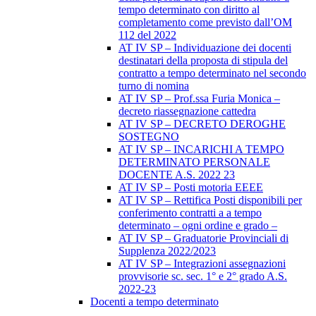
tempo determinato con diritto al
completamento come previsto dall’OM
112 del 2022
AT IV SP – Individuazione dei docenti
destinatari della proposta di stipula del
contratto a tempo determinato nel secondo
turno di nomina
AT IV SP – Prof.ssa Furia Monica –
decreto riassegnazione cattedra
AT IV SP – DECRETO DEROGHE
SOSTEGNO
AT IV SP – INCARICHI A TEMPO
DETERMINATO PERSONALE
DOCENTE A.S. 2022 23
AT IV SP – Posti motoria EEEE
AT IV SP – Rettifica Posti disponibili per
conferimento contratti a a tempo
determinato – ogni ordine e grado –
AT IV SP – Graduatorie Provinciali di
Supplenza 2022/2023
AT IV SP – Integrazioni assegnazioni
provvisorie sc. sec. 1° e 2° grado A.S.
2022-23
Docenti a tempo determinato