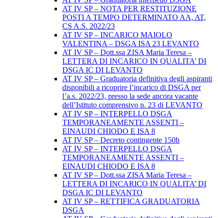
AT IV SP – NOTA PER RESTITUZIONE
POSTI A TEMPO DETERMINATO AA, AT,
CS A.S. 2022/23
AT IV SP – INCARICO MAIOLO
VALENTINA – DSGA ISA 23 LEVANTO
AT IV SP – Dott.ssa ZISA Maria Teresa –
LETTERA DI INCARICO IN QUALITA’ DI
DSGA IC DI LEVANTO
AT IV SP – Graduatoria definitiva degli aspiranti
disponibili a ricoprire l’incarico di DSGA per
l’a.s. 2022/23, presso la sede ancora vacante
dell’Istituto comprensivo n. 23 di LEVANTO
AT IV SP – INTERPELLO DSGA
TEMPORANEAMENTE ASSENTI –
EINAUDI CHIODO E ISA 8
AT IV SP – Decreto contingente 150h
AT IV SP – INTERPELLO DSGA
TEMPORANEAMENTE ASSENTI –
EINAUDI CHIODO E ISA 8
AT IV SP – Dott.ssa ZISA Maria Teresa –
LETTERA DI INCARICO IN QUALITA’ DI
DSGA IC DI LEVANTO
AT IV SP – RETTIFICA GRADUATORIA
DSGA