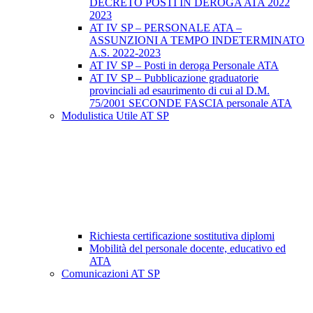
DECRETO POSTI IN DEROGA ATA 2022
2023
AT IV SP – PERSONALE ATA –
ASSUNZIONI A TEMPO INDETERMINATO
A.S. 2022-2023
AT IV SP – Posti in deroga Personale ATA
AT IV SP – Pubblicazione graduatorie
provinciali ad esaurimento di cui al D.M.
75/2001 SECONDE FASCIA personale ATA
Modulistica Utile AT SP
Richiesta certificazione sostitutiva diplomi
Mobilità del personale docente, educativo ed
ATA
Comunicazioni AT SP