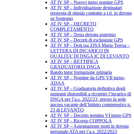
AT IV SP – Nuovo turno nomine GPS
AT IV SP – Individuazione destinatari
proposta di stipula contratto a t.d. in deroga
su Sostegno
AT IV SP – DECRETO
COMPLETAMENTO
AT IV SP – Terza deroga sostegno
AT IV SP – Decreti di esclusione GPS
AT IV SP – Dott.ssa ZISA Maria Teresa –
LETTERA DI INCARICO IN
QUALITA’ DI DSGA IC DI LEVANTO
AT IV SP – RETTIFICA
GRADUATORIA DSGA
Bando tutor formazione primaria
AT IV SP – Nomine da GPS VII turno-
ADAA
AT IV SP – Graduatoria definitiva degli
aspiranti disponibili a ricoprire l’incarico di
DSGA per l’a.s. 2022/23, presso la sede
ancora vacante dell’Istituto comprensivo n.
23 di LEVANTO
AT IV SP – Decreto nomina VI turno GPS
AT IV SP – Ricorso COPPOLA
AT IV SP – Assegnazione posti in deroga
personale ATA per l’a.s. 2022/2023