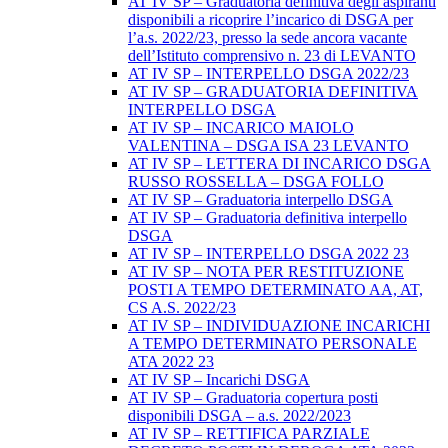
AT IV SP – Graduatoria definitiva degli aspiranti
disponibili a ricoprire l’incarico di DSGA per
l’a.s. 2022/23, presso la sede ancora vacante
dell’Istituto comprensivo n. 23 di LEVANTO
AT IV SP – INTERPELLO DSGA 2022/23
AT IV SP – GRADUATORIA DEFINITIVA
INTERPELLO DSGA
AT IV SP – INCARICO MAIOLO
VALENTINA – DSGA ISA 23 LEVANTO
AT IV SP – LETTERA DI INCARICO DSGA
RUSSO ROSSELLA – DSGA FOLLO
AT IV SP – Graduatoria interpello DSGA
AT IV SP – Graduatoria definitiva interpello
DSGA
AT IV SP – INTERPELLO DSGA 2022 23
AT IV SP – NOTA PER RESTITUZIONE
POSTI A TEMPO DETERMINATO AA, AT,
CS A.S. 2022/23
AT IV SP – INDIVIDUAZIONE INCARICHI
A TEMPO DETERMINATO PERSONALE
ATA 2022 23
AT IV SP – Incarichi DSGA
AT IV SP – Graduatoria copertura posti
disponibili DSGA – a.s. 2022/2023
AT IV SP – RETTIFICA PARZIALE