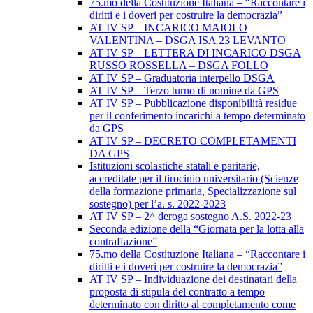
75.mo della Costituzione Italiana – “Raccontare i
diritti e i doveri per costruire la democrazia”
AT IV SP – INCARICO MAIOLO
VALENTINA – DSGA ISA 23 LEVANTO
AT IV SP – LETTERA DI INCARICO DSGA
RUSSO ROSSELLA – DSGA FOLLO
AT IV SP – Graduatoria interpello DSGA
AT IV SP – Terzo turno di nomine da GPS
AT IV SP – Pubblicazione disponibilità residue
per il conferimento incarichi a tempo determinato
da GPS
AT IV SP – DECRETO COMPLETAMENTI
DA GPS
Istituzioni scolastiche statali e paritarie,
accreditate per il tirocinio universitario (Scienze
della formazione primaria, Specializzazione sul
sostegno) per l’a. s. 2022-2023
AT IV SP – 2^ deroga sostegno A.S. 2022-23
Seconda edizione della “Giornata per la lotta alla
contraffazione”
75.mo della Costituzione Italiana – “Raccontare i
diritti e i doveri per costruire la democrazia”
AT IV SP – Individuazione dei destinatari della
proposta di stipula del contratto a tempo
determinato con diritto al completamento come