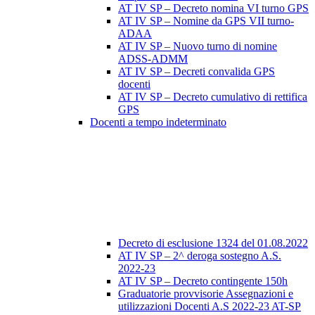
AT IV SP – Decreto nomina VI turno GPS
AT IV SP – Nomine da GPS VII turno-
ADAA
AT IV SP – Nuovo turno di nomine
ADSS-ADMM
AT IV SP – Decreti convalida GPS
docenti
AT IV SP – Decreto cumulativo di rettifica
GPS
Docenti a tempo indeterminato
Decreto di esclusione 1324 del 01.08.2022
AT IV SP – 2^ deroga sostegno A.S.
2022-23
AT IV SP – Decreto contingente 150h
Graduatorie provvisorie Assegnazioni e
utilizzazioni Docenti A.S 2022-23 AT-SP