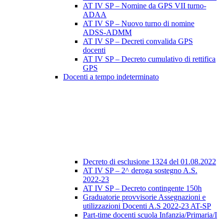
AT IV SP – Nomine da GPS VII turno-
ADAA
AT IV SP – Nuovo turno di nomine
ADSS-ADMM
AT IV SP – Decreti convalida GPS
docenti
AT IV SP – Decreto cumulativo di rettifica
GPS
Docenti a tempo indeterminato
Decreto di esclusione 1324 del 01.08.2022
AT IV SP – 2^ deroga sostegno A.S.
2022-23
AT IV SP – Decreto contingente 150h
Graduatorie provvisorie Assegnazioni e
utilizzazioni Docenti A.S 2022-23 AT-SP
Part-time docenti scuola Infanzia/Primaria/I