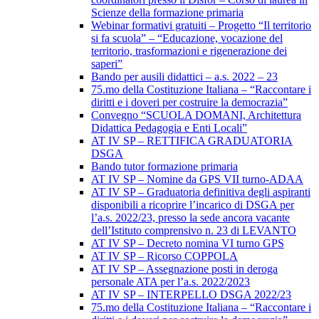
Scienze della formazione primaria
Webinar formativi gratuiti – Progetto “Il territorio
si fa scuola” – “Educazione, vocazione del
territorio, trasformazioni e rigenerazione dei
saperi”
Bando per ausili didattici – a.s. 2022 – 23
75.mo della Costituzione Italiana – “Raccontare i
diritti e i doveri per costruire la democrazia”
Convegno “SCUOLA DOMANI, Architettura
Didattica Pedagogia e Enti Locali”
AT IV SP – RETTIFICA GRADUATORIA
DSGA
Bando tutor formazione primaria
AT IV SP – Nomine da GPS VII turno-ADAA
AT IV SP – Graduatoria definitiva degli aspiranti
disponibili a ricoprire l’incarico di DSGA per
l’a.s. 2022/23, presso la sede ancora vacante
dell’Istituto comprensivo n. 23 di LEVANTO
AT IV SP – Decreto nomina VI turno GPS
AT IV SP – Ricorso COPPOLA
AT IV SP – Assegnazione posti in deroga
personale ATA per l’a.s. 2022/2023
AT IV SP – INTERPELLO DSGA 2022/23
75.mo della Costituzione Italiana – “Raccontare i