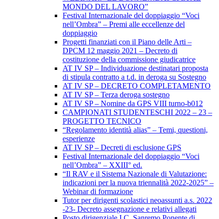
MONDO DEL LAVORO”
Festival Internazionale del doppiaggio “Voci
nell’Ombra” – Premi alle eccellenze del
doppiaggio
Progetti finanziati con il Piano delle Arti –
DPCM 12 maggio 2021 – Decreto di
costituzione della commissione giudicatrice
AT IV SP – Individuazione destinatari proposta
di stipula contratto a t.d. in deroga su Sostegno
AT IV SP – DECRETO COMPLETAMENTO
AT IV SP – Terza deroga sostegno
AT IV SP – Nomine da GPS VIII turno-b012
CAMPIONATI STUDENTESCHI 2022 – 23 –
PROGETTO TECNICO
“Regolamento identità alias” – Temi, questioni,
esperienze
AT IV SP – Decreti di esclusione GPS
Festival Internazionale del doppiaggio “Voci
nell’Ombra” – XXIII° ed.
“Il RAV e il Sistema Nazionale di Valutazione:
indicazioni per la nuova triennalità 2022-2025” –
Webinar di formazione
Tutor per dirigenti scolastici neoassunti a.s. 2022
-23- Decreto assegnazione e relativi allegati
Posto dirigenziale I.C. Sanremo Ponente di