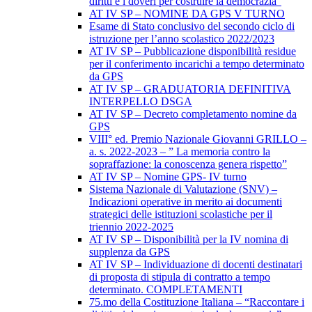
diritti e i doveri per costruire la democrazia”
AT IV SP – NOMINE DA GPS V TURNO
Esame di Stato conclusivo del secondo ciclo di
istruzione per l’anno scolastico 2022/2023
AT IV SP – Pubblicazione disponibilità residue
per il conferimento incarichi a tempo determinato
da GPS
AT IV SP – GRADUATORIA DEFINITIVA
INTERPELLO DSGA
AT IV SP – Decreto completamento nomine da
GPS
VIII° ed. Premio Nazionale Giovanni GRILLO –
a. s. 2022-2023 – ” La memoria contro la
sopraffazione: la conoscenza genera rispetto”
AT IV SP – Nomine GPS- IV turno
Sistema Nazionale di Valutazione (SNV) –
Indicazioni operative in merito ai documenti
strategici delle istituzioni scolastiche per il
triennio 2022-2025
AT IV SP – Disponibilità per la IV nomina di
supplenza da GPS
AT IV SP – Individuazione di docenti destinatari
di proposta di stipula di contratto a tempo
determinato. COMPLETAMENTI
75.mo della Costituzione Italiana – “Raccontare i