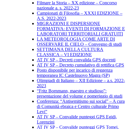
Filmare la Storia – XX edizione – Concorso
nazionale a. s. 2022-23
Campionati di Filosofia – XXXI EDIZIONE –
A.S. 2022-2023
MIGRAZIONI E DISPERSIONE
FORMATIVA: EVENTI DI FORMAZIONE E
LABORATORI TERRITORIALI GRATUITI
LA METEOROLOGIA COME ARTE DI
OSSERVARE IL CIELO – Convegno di studi
SETTIMANA DELLA CULTURA
CLASSICA – VI EDIZIONE
AT IV SP – Decreti convalida GPS docenti
AT IV SP – Decreto cumulativo di rettifica GPS
Posto disponibile per incarico di reggenza
temporanea IC Castelnuovo Magra (SP)
Olimpiadi di Italiano – XII Edizione – a.s. 2022-
2023
“Fritz Bornmann, maestro e studioso”:
presentazione del volume e pomeriggio di studi
Conferenza: “Antisemitismo sui social” – A cura
di Comunità ebraica e Centro culturale Primo
Levi”
AT IV SP – Convalide punteggi GPS Egidi,
Lorenzini
AT IV SP – Convalide punteggi GPS Tomei,