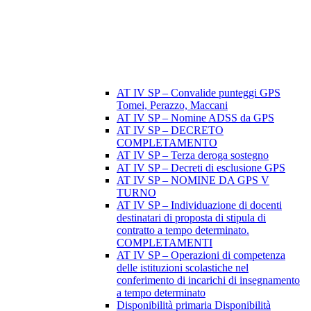
AT IV SP – Convalide punteggi GPS
Tomei, Perazzo, Maccani
AT IV SP – Nomine ADSS da GPS
AT IV SP – DECRETO
COMPLETAMENTO
AT IV SP – Terza deroga sostegno
AT IV SP – Decreti di esclusione GPS
AT IV SP – NOMINE DA GPS V
TURNO
AT IV SP – Individuazione di docenti
destinatari di proposta di stipula di
contratto a tempo determinato.
COMPLETAMENTI
AT IV SP – Operazioni di competenza
delle istituzioni scolastiche nel
conferimento di incarichi di insegnamento
a tempo determinato
Disponibilità primaria Disponibilità