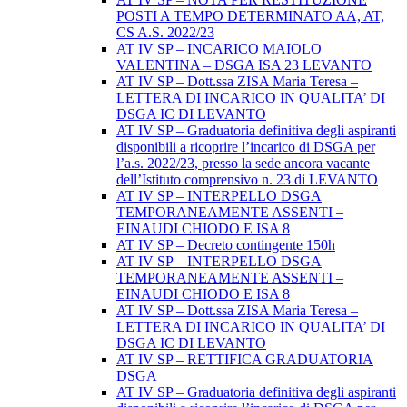
POSTI A TEMPO DETERMINATO AA, AT,
CS A.S. 2022/23
AT IV SP – INCARICO MAIOLO
VALENTINA – DSGA ISA 23 LEVANTO
AT IV SP – Dott.ssa ZISA Maria Teresa –
LETTERA DI INCARICO IN QUALITA’ DI
DSGA IC DI LEVANTO
AT IV SP – Graduatoria definitiva degli aspiranti
disponibili a ricoprire l’incarico di DSGA per
l’a.s. 2022/23, presso la sede ancora vacante
dell’Istituto comprensivo n. 23 di LEVANTO
AT IV SP – INTERPELLO DSGA
TEMPORANEAMENTE ASSENTI –
EINAUDI CHIODO E ISA 8
AT IV SP – Decreto contingente 150h
AT IV SP – INTERPELLO DSGA
TEMPORANEAMENTE ASSENTI –
EINAUDI CHIODO E ISA 8
AT IV SP – Dott.ssa ZISA Maria Teresa –
LETTERA DI INCARICO IN QUALITA’ DI
DSGA IC DI LEVANTO
AT IV SP – RETTIFICA GRADUATORIA
DSGA
AT IV SP – Graduatoria definitiva degli aspiranti