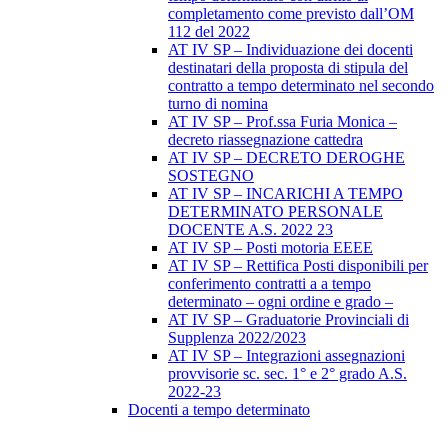
completamento come previsto dall’OM
112 del 2022
AT IV SP – Individuazione dei docenti
destinatari della proposta di stipula del
contratto a tempo determinato nel secondo
turno di nomina
AT IV SP – Prof.ssa Furia Monica –
decreto riassegnazione cattedra
AT IV SP – DECRETO DEROGHE
SOSTEGNO
AT IV SP – INCARICHI A TEMPO
DETERMINATO PERSONALE
DOCENTE A.S. 2022 23
AT IV SP – Posti motoria EEEE
AT IV SP – Rettifica Posti disponibili per
conferimento contratti a a tempo
determinato – ogni ordine e grado –
AT IV SP – Graduatorie Provinciali di
Supplenza 2022/2023
AT IV SP – Integrazioni assegnazioni
provvisorie sc. sec. 1° e 2° grado A.S.
2022-23
Docenti a tempo determinato