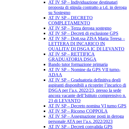
AT IV SP – Individuazione destinatari
proposta di stipula contratto a t.d. in deroga
su Sostegno
AT IV SP – DECRETO
COMPLETAMENTO
AT IV SP – Terza deroga sostegno
AT IV SP – Decreti di esclusione GPS
AT IV SP – Dott.ssa ZISA Maria Teresa –
LETTERA DI INCARICO IN
QUALITA’ DI DSGA IC DI LEVANTO
AT IV SP – RETTIFICA
GRADUATORIA DSGA
Bando tutor formazione primaria
AT IV SP – Nomine da GPS VII turno-
ADAA
AT IV SP – Graduatoria definitiva degli
aspiranti disponibili a ricoprire l’incarico di
DSGA per l’a.s. 2022/23, presso la sede
ancora vacante dell’Istituto comprensivo n.
23 di LEVANTO
AT IV SP – Decreto nomina VI turno GPS
AT IV SP – Ricorso COPPOLA
AT IV SP – Assegnazione posti in deroga
personale ATA per l’a.s. 2022/2023
AT IV SP – Decreti convalida GPS