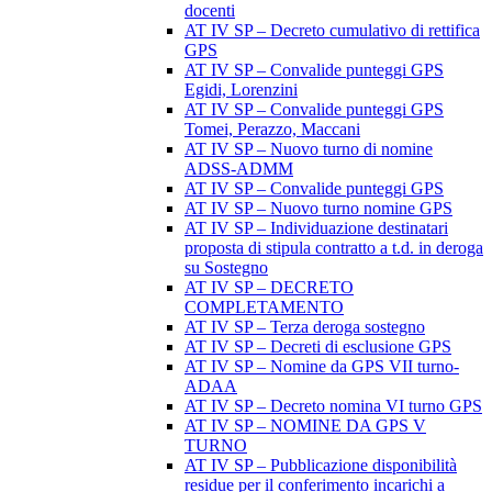
docenti
AT IV SP – Decreto cumulativo di rettifica
GPS
AT IV SP – Convalide punteggi GPS
Egidi, Lorenzini
AT IV SP – Convalide punteggi GPS
Tomei, Perazzo, Maccani
AT IV SP – Nuovo turno di nomine
ADSS-ADMM
AT IV SP – Convalide punteggi GPS
AT IV SP – Nuovo turno nomine GPS
AT IV SP – Individuazione destinatari
proposta di stipula contratto a t.d. in deroga
su Sostegno
AT IV SP – DECRETO
COMPLETAMENTO
AT IV SP – Terza deroga sostegno
AT IV SP – Decreti di esclusione GPS
AT IV SP – Nomine da GPS VII turno-
ADAA
AT IV SP – Decreto nomina VI turno GPS
AT IV SP – NOMINE DA GPS V
TURNO
AT IV SP – Pubblicazione disponibilità
residue per il conferimento incarichi a