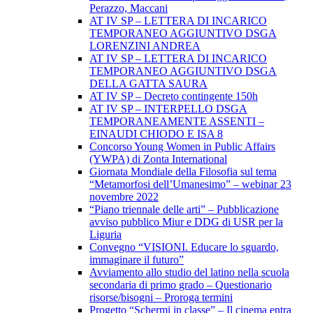
Perazzo, Maccani
AT IV SP – LETTERA DI INCARICO
TEMPORANEO AGGIUNTIVO DSGA
LORENZINI ANDREA
AT IV SP – LETTERA DI INCARICO
TEMPORANEO AGGIUNTIVO DSGA
DELLA GATTA SAURA
AT IV SP – Decreto contingente 150h
AT IV SP – INTERPELLO DSGA
TEMPORANEAMENTE ASSENTI –
EINAUDI CHIODO E ISA 8
Concorso Young Women in Public Affairs
(YWPA) di Zonta International
Giornata Mondiale della Filosofia sul tema
“Metamorfosi dell’Umanesimo” – webinar 23
novembre 2022
“Piano triennale delle arti” – Pubblicazione
avviso pubblico Miur e DDG di USR per la
Liguria
Convegno “VISIONI. Educare lo sguardo,
immaginare il futuro”
Avviamento allo studio del latino nella scuola
secondaria di primo grado – Questionario
risorse/bisogni – Proroga termini
Progetto “Schermi in classe” – Il cinema entra