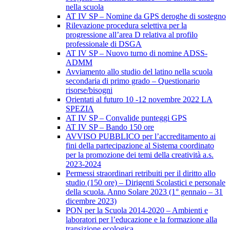
nella scuola
AT IV SP – Nomine da GPS deroghe di sostegno
Rilevazione procedura selettiva per la
progressione all’area D relativa al profilo
professionale di DSGA
AT IV SP – Nuovo turno di nomine ADSS-
ADMM
Avviamento allo studio del latino nella scuola
secondaria di primo grado – Questionario
risorse/bisogni
Orientati al futuro 10 -12 novembre 2022 LA
SPEZIA
AT IV SP – Convalide punteggi GPS
AT IV SP – Bando 150 ore
AVVISO PUBBLICO per l’accreditamento ai
fini della partecipazione al Sistema coordinato
per la promozione dei temi della creatività a.s.
2023-2024
Permessi straordinari retribuiti per il diritto allo
studio (150 ore) – Dirigenti Scolastici e personale
della scuola. Anno Solare 2023 (1° gennaio – 31
dicembre 2023)
PON per la Scuola 2014-2020 – Ambienti e
laboratori per l’educazione e la formazione alla
transizione ecologica