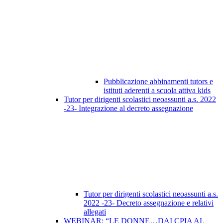
Pubblicazione abbinamenti tutors e
istituti aderenti a scuola attiva kids
Tutor per dirigenti scolastici neoassunti a.s. 2022
-23- Integrazione al decreto assegnazione
Tutor per dirigenti scolastici neoassunti a.s.
2022 -23- Decreto assegnazione e relativi
allegati
WEBINAR: “LE DONNE…DAI CPIA AL