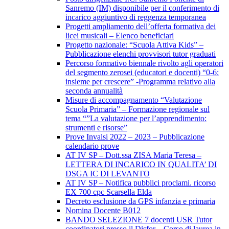
Sanremo (IM) disponibile per il conferimento di
incarico aggiuntivo di reggenza temporanea
Progetti ampliamento dell’offerta formativa dei
licei musicali – Elenco beneficiari
Progetto nazionale: “Scuola Attiva Kids” –
Pubblicazione elenchi provvisori tutor graduati
Percorso formativo biennale rivolto agli operatori
del segmento zerosei (educatori e docenti) “0-6:
insieme per crescere” -Programma relativo alla
seconda annualità
Misure di accompagnamento “Valutazione
Scuola Primaria” – Formazione regionale sul
tema “”La valutazione per l’apprendimento:
strumenti e risorse”
Prove Invalsi 2022 – 2023 – Pubblicazione
calendario prove
AT IV SP – Dott.ssa ZISA Maria Teresa –
LETTERA DI INCARICO IN QUALITA’ DI
DSGA IC DI LEVANTO
AT IV SP – Notifica pubblici proclami. ricorso
EX 700 cpc Scarsella Elda
Decreto esclusione da GPS infanzia e primaria
Nomina Docente B012
BANDO SELEZIONE 7 docenti USR Tutor
coordinatori presso il Disfor – Corso di laurea in