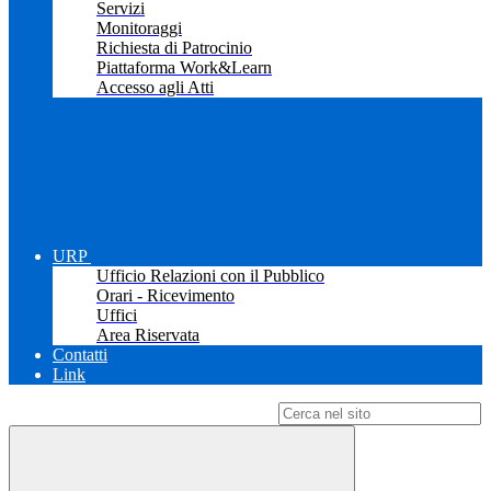
Servizi
Monitoraggi
Richiesta di Patrocinio
Piattaforma Work&Learn
Accesso agli Atti
URP
Ufficio Relazioni con il Pubblico
Orari - Ricevimento
Uffici
Area Riservata
Contatti
Link
Campo di ricerca per le pagine del sito