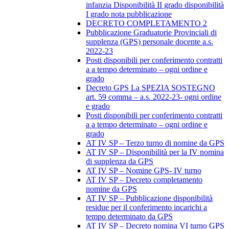
infanzia Disponibilità II grado disponibilità
I grado nota pubblicazione
DECRETO COMPLETAMENTO 2
Pubblicazione Graduatorie Provinciali di
supplenza (GPS) personale docente a.s.
2022-23
Posti disponibili per conferimento contratti
a a tempo determinato – ogni ordine e
grado
Decreto GPS La SPEZIA SOSTEGNO
art. 59 comma – a.s. 2022-23- ogni ordine
e grado
Posti disponibili per conferimento contratti
a a tempo determinato – ogni ordine e
grado
AT IV SP – Terzo turno di nomine da GPS
AT IV SP – Disponibilità per la IV nomina
di supplenza da GPS
AT IV SP – Nomine GPS- IV turno
AT IV SP – Decreto completamento
nomine da GPS
AT IV SP – Pubblicazione disponibilità
residue per il conferimento incarichi a
tempo determinato da GPS
AT IV SP – Decreto nomina VI turno GPS