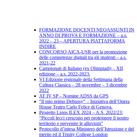
FORMAZIONE DOCENTI NEOASSUNTI IN
ANNO DI PROVA E FORMAZIONE – a.s.
2022 – 23 – APERTURA PIATTAFORMA
INDIRE
CONCORSO AICA-USR per la promozione
delle competenze digitali tra gli studenti – a.s.
2021-22
Campionati di Italiano (ex Olimpiadi) – XII
edizione – a.s. 2022-2023.
VI Edizione regionale della Settimana della
Cultura Classica – 28 novembre – 3 dicembre
2022
AT IV SP – Nomine ADSS da GPS
“Il mio primo Debussy” – Iniziativa dell’Opera
House Teatro Carlo Felice di Genova.
Progetto Lions ILEX 2024 – A.S. 2022/23:
“Piccoli lecci crescono per proteggere il nostro
territorio e prevenire le alluvioni”
Protocollo d’intesa Ministero dell’Istruzione e del
merito ed il Trinity College London