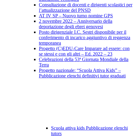
Consultazione di docenti e dirigenti scolastici per
l’attualizzazione del PNSD
AT IV SP – Nuovo turno nomine GPS
2 novembre 2022 – Anniversario della
deportazione degli ebrei genovesi
Posto dirigenziale I.C. Sestri disponibile per il
conferimento di incarico aggiuntivo di reggenza
temporanea
Progetto (C)EDU-Care Imparare ad essere: con
se stessi e con gli altri – Ed. 2022 – 23
Celebrazioni della 53ª Giornata Mondiale della
Terra
Progetto nazionale: “Scuola Attiva Kids” –
Pubblicazione elenchi definitivi tutor graduati
Scuola attiva kids Pubblicazione elenchi
tutors