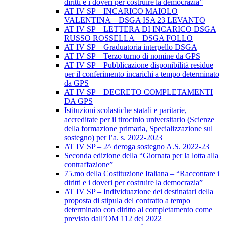
diritti e i doveri per costruire la democrazia”
AT IV SP – INCARICO MAIOLO
VALENTINA – DSGA ISA 23 LEVANTO
AT IV SP – LETTERA DI INCARICO DSGA
RUSSO ROSSELLA – DSGA FOLLO
AT IV SP – Graduatoria interpello DSGA
AT IV SP – Terzo turno di nomine da GPS
AT IV SP – Pubblicazione disponibilità residue
per il conferimento incarichi a tempo determinato
da GPS
AT IV SP – DECRETO COMPLETAMENTI
DA GPS
Istituzioni scolastiche statali e paritarie,
accreditate per il tirocinio universitario (Scienze
della formazione primaria, Specializzazione sul
sostegno) per l’a. s. 2022-2023
AT IV SP – 2^ deroga sostegno A.S. 2022-23
Seconda edizione della “Giornata per la lotta alla
contraffazione”
75.mo della Costituzione Italiana – “Raccontare i
diritti e i doveri per costruire la democrazia”
AT IV SP – Individuazione dei destinatari della
proposta di stipula del contratto a tempo
determinato con diritto al completamento come
previsto dall’OM 112 del 2022