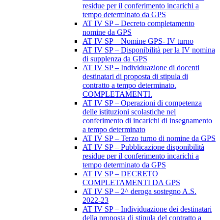
residue per il conferimento incarichi a
tempo determinato da GPS
AT IV SP – Decreto completamento
nomine da GPS
AT IV SP – Nomine GPS- IV turno
AT IV SP – Disponibilità per la IV nomina
di supplenza da GPS
AT IV SP – Individuazione di docenti
destinatari di proposta di stipula di
contratto a tempo determinato.
COMPLETAMENTI.
AT IV SP – Operazioni di competenza
delle istituzioni scolastiche nel
conferimento di incarichi di insegnamento
a tempo determinato
AT IV SP – Terzo turno di nomine da GPS
AT IV SP – Pubblicazione disponibilità
residue per il conferimento incarichi a
tempo determinato da GPS
AT IV SP – DECRETO
COMPLETAMENTI DA GPS
AT IV SP – 2^ deroga sostegno A.S.
2022-23
AT IV SP – Individuazione dei destinatari
della proposta di stipula del contratto a