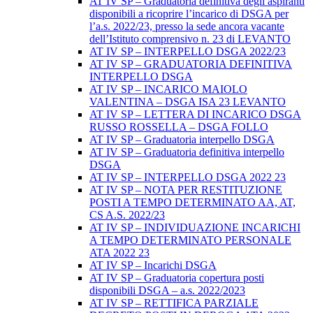
AT IV SP – Graduatoria definitiva degli aspiranti
disponibili a ricoprire l’incarico di DSGA per
l’a.s. 2022/23, presso la sede ancora vacante
dell’Istituto comprensivo n. 23 di LEVANTO
AT IV SP – INTERPELLO DSGA 2022/23
AT IV SP – GRADUATORIA DEFINITIVA
INTERPELLO DSGA
AT IV SP – INCARICO MAIOLO
VALENTINA – DSGA ISA 23 LEVANTO
AT IV SP – LETTERA DI INCARICO DSGA
RUSSO ROSSELLA – DSGA FOLLO
AT IV SP – Graduatoria interpello DSGA
AT IV SP – Graduatoria definitiva interpello
DSGA
AT IV SP – INTERPELLO DSGA 2022 23
AT IV SP – NOTA PER RESTITUZIONE
POSTI A TEMPO DETERMINATO AA, AT,
CS A.S. 2022/23
AT IV SP – INDIVIDUAZIONE INCARICHI
A TEMPO DETERMINATO PERSONALE
ATA 2022 23
AT IV SP – Incarichi DSGA
AT IV SP – Graduatoria copertura posti
disponibili DSGA – a.s. 2022/2023
AT IV SP – RETTIFICA PARZIALE