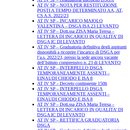
AT IV SP – NOTA PER RESTITUZIONE
POSTI A TEMPO DETERMINATO AA, AT,
CS A.S. 2022/23
AT IV SP – INCARICO MAIOLO
VALENTINA – DSGA ISA 23 LEVANTO
AT IV SP – Dott.ssa ZISA Maria Teresa –
LETTERA DI INCARICO IN QUALITA’ DI
DSGA IC DI LEVANTO
AT IV SP – Graduatoria definitiva degli aspiranti
disponibili a ricoprire l’incarico di DSGA per
l’a.s. 2022/23, presso la sede ancora vacante
dell’Istituto comprensivo n. 23 di LEVANTO
AT IV SP – INTERPELLO DSGA
TEMPORANEAMENTE ASSENTI –
EINAUDI CHIODO E ISA 8
AT IV SP – Decreto contingente 150h
AT IV SP – INTERPELLO DSGA
TEMPORANEAMENTE ASSENTI –
EINAUDI CHIODO E ISA 8
AT IV SP – Dott.ssa ZISA Maria Teresa –
LETTERA DI INCARICO IN QUALITA’ DI
DSGA IC DI LEVANTO
AT IV SP – RETTIFICA GRADUATORIA
DSGA