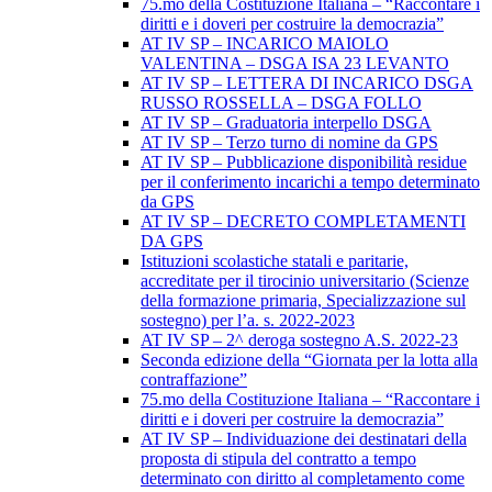
75.mo della Costituzione Italiana – “Raccontare i
diritti e i doveri per costruire la democrazia”
AT IV SP – INCARICO MAIOLO
VALENTINA – DSGA ISA 23 LEVANTO
AT IV SP – LETTERA DI INCARICO DSGA
RUSSO ROSSELLA – DSGA FOLLO
AT IV SP – Graduatoria interpello DSGA
AT IV SP – Terzo turno di nomine da GPS
AT IV SP – Pubblicazione disponibilità residue
per il conferimento incarichi a tempo determinato
da GPS
AT IV SP – DECRETO COMPLETAMENTI
DA GPS
Istituzioni scolastiche statali e paritarie,
accreditate per il tirocinio universitario (Scienze
della formazione primaria, Specializzazione sul
sostegno) per l’a. s. 2022-2023
AT IV SP – 2^ deroga sostegno A.S. 2022-23
Seconda edizione della “Giornata per la lotta alla
contraffazione”
75.mo della Costituzione Italiana – “Raccontare i
diritti e i doveri per costruire la democrazia”
AT IV SP – Individuazione dei destinatari della
proposta di stipula del contratto a tempo
determinato con diritto al completamento come