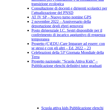
transizione ecologica
Consultazione di docenti e dirigenti scolastici per
l’attualizzazione del PNSD
AT IV SP – Nuovo turno nomine GPS
2 novembre 2022 – Anniversario della
deportazione degli ebrei genovesi
Posto dirigenziale I.C. Sestri disponibile per il
conferimento di incarico aggiuntivo di reggenza
temporanea
Progetto (C)EDU-Care Imparare ad essere: con
se stessi e con gli altri – Ed. 2022 – 23
Celebrazioni della 53ª Giornata Mondiale della
Terra
Progetto nazionale: “Scuola Attiva Kids” –
Pubblicazione elenchi definitivi tutor graduati
Scuola attiva kids Pubblicazione elenchi