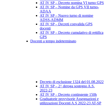
AT IV SP – Decreto nomina VI turno GPS
AT IV SP – Nomine da GPS VII turno-
ADAA
AT IV SP – Nuovo turno di nomine
ADSS-ADMM
AT IV SP – Decreti convalida GPS
docenti
AT IV SP – Decreto cumulativo di rettifica
GPS
Docenti a tempo indeterminato
Decreto di esclusione 1324 del 01.08.2022
AT IV SP – 2^ deroga sostegno A.S.
2022-23
AT IV SP – Decreto contingente 150h
Graduatorie provvisorie Assegnazioni e
utilizzazioni Docenti A.S 2022-23 AT-SP