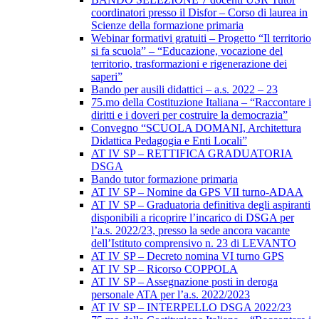
coordinatori presso il Disfor – Corso di laurea in
Scienze della formazione primaria
Webinar formativi gratuiti – Progetto “Il territorio
si fa scuola” – “Educazione, vocazione del
territorio, trasformazioni e rigenerazione dei
saperi”
Bando per ausili didattici – a.s. 2022 – 23
75.mo della Costituzione Italiana – “Raccontare i
diritti e i doveri per costruire la democrazia”
Convegno “SCUOLA DOMANI, Architettura
Didattica Pedagogia e Enti Locali”
AT IV SP – RETTIFICA GRADUATORIA
DSGA
Bando tutor formazione primaria
AT IV SP – Nomine da GPS VII turno-ADAA
AT IV SP – Graduatoria definitiva degli aspiranti
disponibili a ricoprire l’incarico di DSGA per
l’a.s. 2022/23, presso la sede ancora vacante
dell’Istituto comprensivo n. 23 di LEVANTO
AT IV SP – Decreto nomina VI turno GPS
AT IV SP – Ricorso COPPOLA
AT IV SP – Assegnazione posti in deroga
personale ATA per l’a.s. 2022/2023
AT IV SP – INTERPELLO DSGA 2022/23