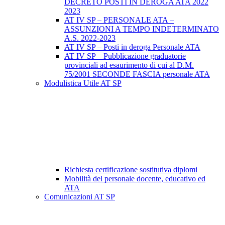
DECRETO POSTI IN DEROGA ATA 2022
2023
AT IV SP – PERSONALE ATA –
ASSUNZIONI A TEMPO INDETERMINATO
A.S. 2022-2023
AT IV SP – Posti in deroga Personale ATA
AT IV SP – Pubblicazione graduatorie
provinciali ad esaurimento di cui al D.M.
75/2001 SECONDE FASCIA personale ATA
Modulistica Utile AT SP
Richiesta certificazione sostitutiva diplomi
Mobilità del personale docente, educativo ed
ATA
Comunicazioni AT SP