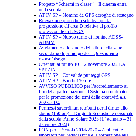
Progetto “Schermi in classe” – Il cinema entra
nella scuola
AT IV SP – Nomine da GPS deroghe di sostegno
Rilevazione procedura selettiva per la
progressione all’area D relativa al profilo
professionale di DSGA
AT IV SP – Nuovo turno di nomine ADSS-
ADMM
Avviamento allo studio del latino nella scuola
secondaria di primo grado – Questionario
risorse/bisogni
Orientati al futuro 10 -12 novembre 2022 LA
SPEZIA
AT IV SP – Convalide punteggi GPS
AT IV SP – Bando 150 ore
AVVISO PUBBLICO per l’accreditamento ai
fini della partecipazione al Sistema coordinato
per la promozione dei temi della creatività a.s.
2023-2024
Permessi straordinari retribuiti per il diritto allo
studio (150 ore) – Dirigenti Scolastici e personale
della scuola. Anno Solare 2023 (1° gennaio – 31
dicembre 2023)
PON per la Scuola 2014-2020 – Ambienti e
laboratori per l’educazione e la formazione alla