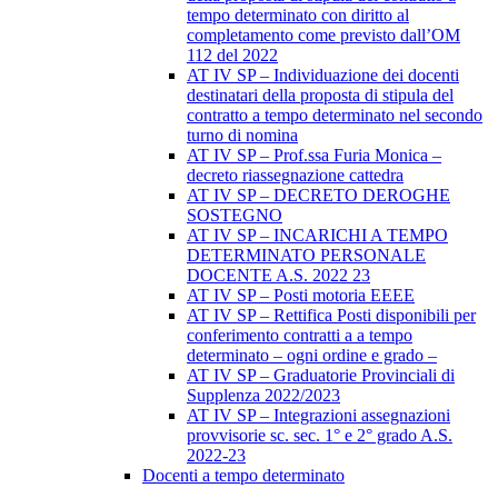
tempo determinato con diritto al
completamento come previsto dall’OM
112 del 2022
AT IV SP – Individuazione dei docenti
destinatari della proposta di stipula del
contratto a tempo determinato nel secondo
turno di nomina
AT IV SP – Prof.ssa Furia Monica –
decreto riassegnazione cattedra
AT IV SP – DECRETO DEROGHE
SOSTEGNO
AT IV SP – INCARICHI A TEMPO
DETERMINATO PERSONALE
DOCENTE A.S. 2022 23
AT IV SP – Posti motoria EEEE
AT IV SP – Rettifica Posti disponibili per
conferimento contratti a a tempo
determinato – ogni ordine e grado –
AT IV SP – Graduatorie Provinciali di
Supplenza 2022/2023
AT IV SP – Integrazioni assegnazioni
provvisorie sc. sec. 1° e 2° grado A.S.
2022-23
Docenti a tempo determinato