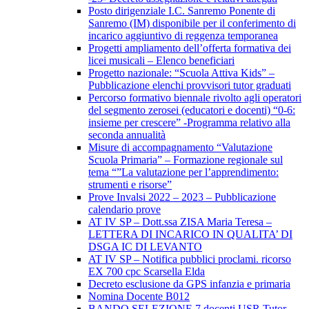
Posto dirigenziale I.C. Sanremo Ponente di
Sanremo (IM) disponibile per il conferimento di
incarico aggiuntivo di reggenza temporanea
Progetti ampliamento dell’offerta formativa dei
licei musicali – Elenco beneficiari
Progetto nazionale: “Scuola Attiva Kids” –
Pubblicazione elenchi provvisori tutor graduati
Percorso formativo biennale rivolto agli operatori
del segmento zerosei (educatori e docenti) “0-6:
insieme per crescere” -Programma relativo alla
seconda annualità
Misure di accompagnamento “Valutazione
Scuola Primaria” – Formazione regionale sul
tema “”La valutazione per l’apprendimento:
strumenti e risorse”
Prove Invalsi 2022 – 2023 – Pubblicazione
calendario prove
AT IV SP – Dott.ssa ZISA Maria Teresa –
LETTERA DI INCARICO IN QUALITA’ DI
DSGA IC DI LEVANTO
AT IV SP – Notifica pubblici proclami. ricorso
EX 700 cpc Scarsella Elda
Decreto esclusione da GPS infanzia e primaria
Nomina Docente B012
BANDO SELEZIONE 7 docenti USR Tutor