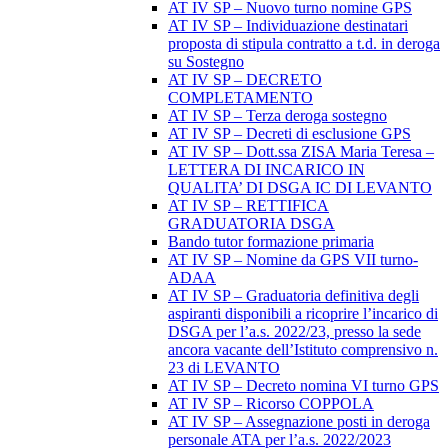
AT IV SP – Nuovo turno nomine GPS
AT IV SP – Individuazione destinatari
proposta di stipula contratto a t.d. in deroga
su Sostegno
AT IV SP – DECRETO
COMPLETAMENTO
AT IV SP – Terza deroga sostegno
AT IV SP – Decreti di esclusione GPS
AT IV SP – Dott.ssa ZISA Maria Teresa –
LETTERA DI INCARICO IN
QUALITA’ DI DSGA IC DI LEVANTO
AT IV SP – RETTIFICA
GRADUATORIA DSGA
Bando tutor formazione primaria
AT IV SP – Nomine da GPS VII turno-
ADAA
AT IV SP – Graduatoria definitiva degli
aspiranti disponibili a ricoprire l’incarico di
DSGA per l’a.s. 2022/23, presso la sede
ancora vacante dell’Istituto comprensivo n.
23 di LEVANTO
AT IV SP – Decreto nomina VI turno GPS
AT IV SP – Ricorso COPPOLA
AT IV SP – Assegnazione posti in deroga
personale ATA per l’a.s. 2022/2023