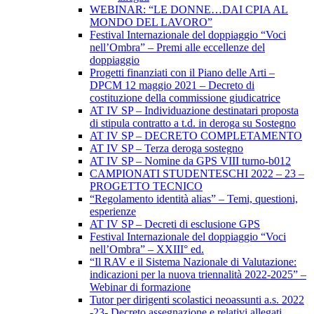
WEBINAR: “LE DONNE…DAI CPIA AL
MONDO DEL LAVORO”
Festival Internazionale del doppiaggio “Voci
nell’Ombra” – Premi alle eccellenze del
doppiaggio
Progetti finanziati con il Piano delle Arti –
DPCM 12 maggio 2021 – Decreto di
costituzione della commissione giudicatrice
AT IV SP – Individuazione destinatari proposta
di stipula contratto a t.d. in deroga su Sostegno
AT IV SP – DECRETO COMPLETAMENTO
AT IV SP – Terza deroga sostegno
AT IV SP – Nomine da GPS VIII turno-b012
CAMPIONATI STUDENTESCHI 2022 – 23 –
PROGETTO TECNICO
“Regolamento identità alias” – Temi, questioni,
esperienze
AT IV SP – Decreti di esclusione GPS
Festival Internazionale del doppiaggio “Voci
nell’Ombra” – XXIII° ed.
“Il RAV e il Sistema Nazionale di Valutazione:
indicazioni per la nuova triennalità 2022-2025” –
Webinar di formazione
Tutor per dirigenti scolastici neoassunti a.s. 2022
-23- Decreto assegnazione e relativi allegati