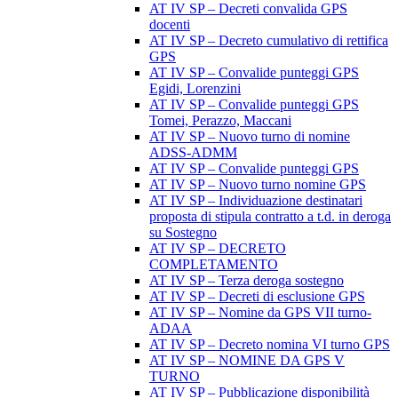
AT IV SP – Decreti convalida GPS
docenti
AT IV SP – Decreto cumulativo di rettifica
GPS
AT IV SP – Convalide punteggi GPS
Egidi, Lorenzini
AT IV SP – Convalide punteggi GPS
Tomei, Perazzo, Maccani
AT IV SP – Nuovo turno di nomine
ADSS-ADMM
AT IV SP – Convalide punteggi GPS
AT IV SP – Nuovo turno nomine GPS
AT IV SP – Individuazione destinatari
proposta di stipula contratto a t.d. in deroga
su Sostegno
AT IV SP – DECRETO
COMPLETAMENTO
AT IV SP – Terza deroga sostegno
AT IV SP – Decreti di esclusione GPS
AT IV SP – Nomine da GPS VII turno-
ADAA
AT IV SP – Decreto nomina VI turno GPS
AT IV SP – NOMINE DA GPS V
TURNO
AT IV SP – Pubblicazione disponibilità