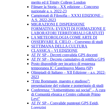
merito ed il Trinity College London
Filmare la Storia – XX edizione – Concorso
nazionale a. s. 2022-23
Campionati di Filosofia – XXXI EDIZIONE –
A.S. 2022-2023
MIGRAZIONI E DISPERSIONE
FORMATIVA: EVENTI DI FORMAZIONE E
LABORATORI TERRITORIALI GRATUITI
LA METEOROLOGIA COME ARTE DI
OSSERVARE IL CIELO – Convegno di studi
SETTIMANA DELLA CULTURA
CLASSICA – VI EDIZIONE
AT IV SP – Decreti convalida GPS docenti
AT IV SP – Decreto cumulativo di rettifica GPS
Posto disponibile per incarico di reggenza
temporanea IC Castelnuovo Magra (SP)
Olimpiadi di Italiano – XII Edizione – a.s. 2022-
2023
“Fritz Bornmann, maestro e studioso”:
presentazione del volume e pomeriggio di studi
Conferenza: “Antisemitismo sui social” – A cura
di Comunità ebraica e Centro culturale Primo
Levi”
AT IV SP – Convalide punteggi GPS Egidi,
Lorenzini