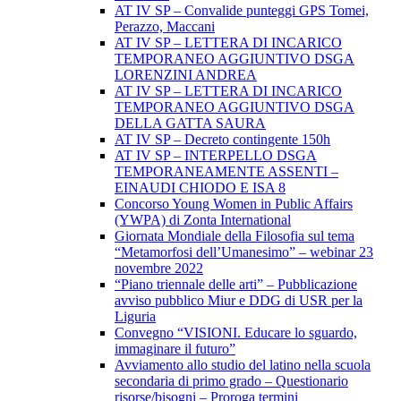
AT IV SP – Convalide punteggi GPS Tomei,
Perazzo, Maccani
AT IV SP – LETTERA DI INCARICO
TEMPORANEO AGGIUNTIVO DSGA
LORENZINI ANDREA
AT IV SP – LETTERA DI INCARICO
TEMPORANEO AGGIUNTIVO DSGA
DELLA GATTA SAURA
AT IV SP – Decreto contingente 150h
AT IV SP – INTERPELLO DSGA
TEMPORANEAMENTE ASSENTI –
EINAUDI CHIODO E ISA 8
Concorso Young Women in Public Affairs
(YWPA) di Zonta International
Giornata Mondiale della Filosofia sul tema
“Metamorfosi dell’Umanesimo” – webinar 23
novembre 2022
“Piano triennale delle arti” – Pubblicazione
avviso pubblico Miur e DDG di USR per la
Liguria
Convegno “VISIONI. Educare lo sguardo,
immaginare il futuro”
Avviamento allo studio del latino nella scuola
secondaria di primo grado – Questionario
risorse/bisogni – Proroga termini