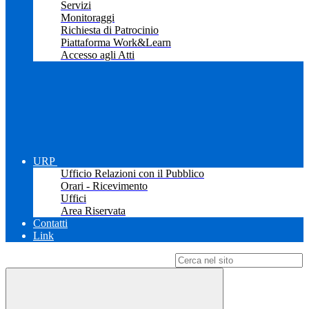
Servizi
Monitoraggi
Richiesta di Patrocinio
Piattaforma Work&Learn
Accesso agli Atti
URP
Ufficio Relazioni con il Pubblico
Orari - Ricevimento
Uffici
Area Riservata
Contatti
Link
Campo di ricerca per le pagine del sito