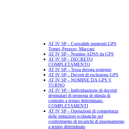
AT IV SP – Convalide punteggi GPS
Tomei, Perazzo, Maccani
AT IV SP – Nomine ADSS da GPS
AT IV SP – DECRETO
COMPLETAMENTO
AT IV SP – Terza deroga sostegno
AT IV SP – Decreti di esclusione GPS
AT IV SP – NOMINE DA GPS V
TURNO
AT IV SP – Individuazione di docenti
destinatari di proposta di stipula di
contratto a tempo determinato.
COMPLETAMENTI
AT IV SP – Operazioni di competenza
delle istituzioni scolastiche nel
conferimento di incarichi di insegnamento
a tempo determinato