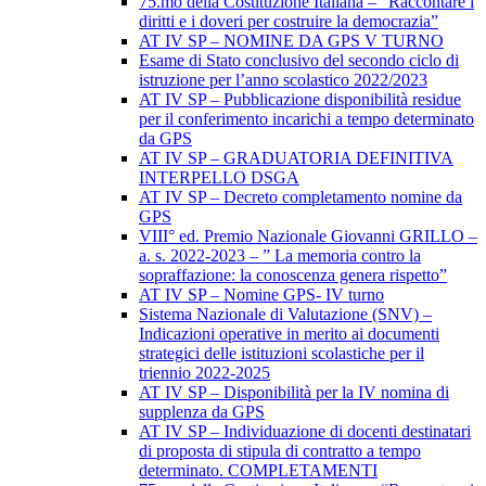
75.mo della Costituzione Italiana – “Raccontare i
diritti e i doveri per costruire la democrazia”
AT IV SP – NOMINE DA GPS V TURNO
Esame di Stato conclusivo del secondo ciclo di
istruzione per l’anno scolastico 2022/2023
AT IV SP – Pubblicazione disponibilità residue
per il conferimento incarichi a tempo determinato
da GPS
AT IV SP – GRADUATORIA DEFINITIVA
INTERPELLO DSGA
AT IV SP – Decreto completamento nomine da
GPS
VIII° ed. Premio Nazionale Giovanni GRILLO –
a. s. 2022-2023 – ” La memoria contro la
sopraffazione: la conoscenza genera rispetto”
AT IV SP – Nomine GPS- IV turno
Sistema Nazionale di Valutazione (SNV) –
Indicazioni operative in merito ai documenti
strategici delle istituzioni scolastiche per il
triennio 2022-2025
AT IV SP – Disponibilità per la IV nomina di
supplenza da GPS
AT IV SP – Individuazione di docenti destinatari
di proposta di stipula di contratto a tempo
determinato. COMPLETAMENTI