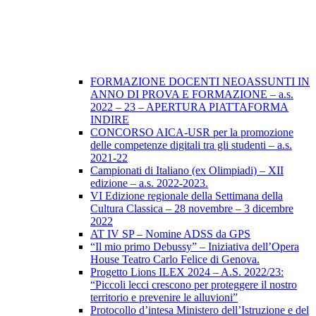
FORMAZIONE DOCENTI NEOASSUNTI IN
ANNO DI PROVA E FORMAZIONE – a.s.
2022 – 23 – APERTURA PIATTAFORMA
INDIRE
CONCORSO AICA-USR per la promozione
delle competenze digitali tra gli studenti – a.s.
2021-22
Campionati di Italiano (ex Olimpiadi) – XII
edizione – a.s. 2022-2023.
VI Edizione regionale della Settimana della
Cultura Classica – 28 novembre – 3 dicembre
2022
AT IV SP – Nomine ADSS da GPS
“Il mio primo Debussy” – Iniziativa dell’Opera
House Teatro Carlo Felice di Genova.
Progetto Lions ILEX 2024 – A.S. 2022/23:
“Piccoli lecci crescono per proteggere il nostro
territorio e prevenire le alluvioni”
Protocollo d’intesa Ministero dell’Istruzione e del