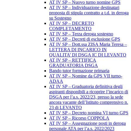
AT IV SP – Nuovo turno nomine GPS
AT IV SP – Individuazione destinatari
proposta di stipula contratto a t.d. in deroga
su Sostegno
AT IV SP – DECRETO
COMPLETAMENTO
AT IV SP – Terza deroga sostegno
AT IV SP – Decreti di esclusione GPS
AT IV SP – Dott.ssa ZISA Maria Teresa –
LETTERA DI INCARICO IN
QUALITA’ DI DSGA IC DI LEVANTO
AT IV SP – RETTIFICA
GRADUATORIA DSGA
Bando tutor formazione primaria
AT IV SP – Nomine da GPS VII turno-
ADAA
AT IV SP – Graduatoria definitiva degli
aspiranti disponibili a ricoprire l’incarico di
DSGA per l’a.s. 2022/23, presso la sede
ancora vacante dell’Istituto comprensivo n.
23 di LEVANTO
AT IV SP – Decreto nomina VI turno GPS
AT IV SP – Ricorso COPPOLA
AT IV SP – Assegnazione posti in deroga
personale ATA per l’a.s. 2022/2023