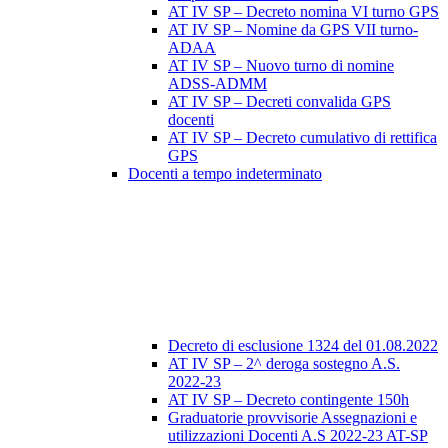
AT IV SP – Decreto nomina VI turno GPS
AT IV SP – Nomine da GPS VII turno-
ADAA
AT IV SP – Nuovo turno di nomine
ADSS-ADMM
AT IV SP – Decreti convalida GPS
docenti
AT IV SP – Decreto cumulativo di rettifica
GPS
Docenti a tempo indeterminato
Decreto di esclusione 1324 del 01.08.2022
AT IV SP – 2^ deroga sostegno A.S.
2022-23
AT IV SP – Decreto contingente 150h
Graduatorie provvisorie Assegnazioni e
utilizzazioni Docenti A.S 2022-23 AT-SP