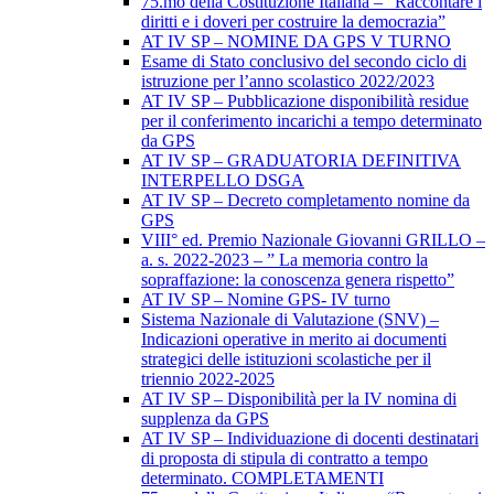
75.mo della Costituzione Italiana – “Raccontare i
diritti e i doveri per costruire la democrazia”
AT IV SP – NOMINE DA GPS V TURNO
Esame di Stato conclusivo del secondo ciclo di
istruzione per l’anno scolastico 2022/2023
AT IV SP – Pubblicazione disponibilità residue
per il conferimento incarichi a tempo determinato
da GPS
AT IV SP – GRADUATORIA DEFINITIVA
INTERPELLO DSGA
AT IV SP – Decreto completamento nomine da
GPS
VIII° ed. Premio Nazionale Giovanni GRILLO –
a. s. 2022-2023 – ” La memoria contro la
sopraffazione: la conoscenza genera rispetto”
AT IV SP – Nomine GPS- IV turno
Sistema Nazionale di Valutazione (SNV) –
Indicazioni operative in merito ai documenti
strategici delle istituzioni scolastiche per il
triennio 2022-2025
AT IV SP – Disponibilità per la IV nomina di
supplenza da GPS
AT IV SP – Individuazione di docenti destinatari
di proposta di stipula di contratto a tempo
determinato. COMPLETAMENTI