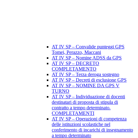
AT IV SP – Convalide punteggi GPS
Tomei, Perazzo, Maccani
AT IV SP – Nomine ADSS da GPS
AT IV SP – DECRETO
COMPLETAMENTO
AT IV SP – Terza deroga sostegno
AT IV SP – Decreti di esclusione GPS
AT IV SP – NOMINE DA GPS V
TURNO
AT IV SP – Individuazione di docenti
destinatari di proposta di stipula di
contratto a tempo determinato.
COMPLETAMENTI
AT IV SP – Operazioni di competenza
delle istituzioni scolastiche nel
conferimento di incarichi di insegnamento
a tempo determinato