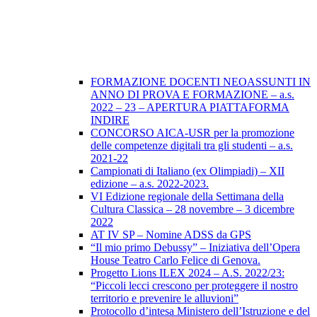
FORMAZIONE DOCENTI NEOASSUNTI IN
ANNO DI PROVA E FORMAZIONE – a.s.
2022 – 23 – APERTURA PIATTAFORMA
INDIRE
CONCORSO AICA-USR per la promozione
delle competenze digitali tra gli studenti – a.s.
2021-22
Campionati di Italiano (ex Olimpiadi) – XII
edizione – a.s. 2022-2023.
VI Edizione regionale della Settimana della
Cultura Classica – 28 novembre – 3 dicembre
2022
AT IV SP – Nomine ADSS da GPS
“Il mio primo Debussy” – Iniziativa dell’Opera
House Teatro Carlo Felice di Genova.
Progetto Lions ILEX 2024 – A.S. 2022/23:
“Piccoli lecci crescono per proteggere il nostro
territorio e prevenire le alluvioni”
Protocollo d’intesa Ministero dell’Istruzione e del