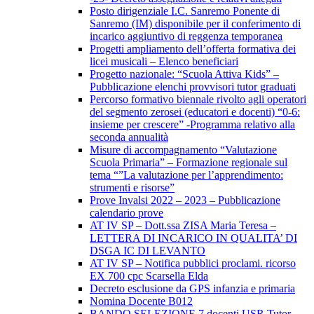
Posto dirigenziale I.C. Sanremo Ponente di
Sanremo (IM) disponibile per il conferimento di
incarico aggiuntivo di reggenza temporanea
Progetti ampliamento dell’offerta formativa dei
licei musicali – Elenco beneficiari
Progetto nazionale: “Scuola Attiva Kids” –
Pubblicazione elenchi provvisori tutor graduati
Percorso formativo biennale rivolto agli operatori
del segmento zerosei (educatori e docenti) “0-6:
insieme per crescere” -Programma relativo alla
seconda annualità
Misure di accompagnamento “Valutazione
Scuola Primaria” – Formazione regionale sul
tema “”La valutazione per l’apprendimento:
strumenti e risorse”
Prove Invalsi 2022 – 2023 – Pubblicazione
calendario prove
AT IV SP – Dott.ssa ZISA Maria Teresa –
LETTERA DI INCARICO IN QUALITA’ DI
DSGA IC DI LEVANTO
AT IV SP – Notifica pubblici proclami. ricorso
EX 700 cpc Scarsella Elda
Decreto esclusione da GPS infanzia e primaria
Nomina Docente B012
BANDO SELEZIONE 7 docenti USR Tutor