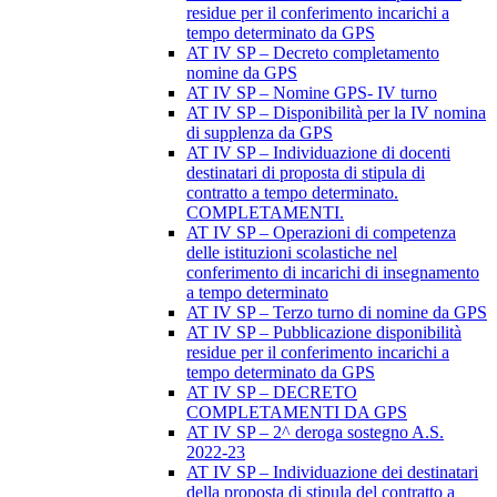
residue per il conferimento incarichi a
tempo determinato da GPS
AT IV SP – Decreto completamento
nomine da GPS
AT IV SP – Nomine GPS- IV turno
AT IV SP – Disponibilità per la IV nomina
di supplenza da GPS
AT IV SP – Individuazione di docenti
destinatari di proposta di stipula di
contratto a tempo determinato.
COMPLETAMENTI.
AT IV SP – Operazioni di competenza
delle istituzioni scolastiche nel
conferimento di incarichi di insegnamento
a tempo determinato
AT IV SP – Terzo turno di nomine da GPS
AT IV SP – Pubblicazione disponibilità
residue per il conferimento incarichi a
tempo determinato da GPS
AT IV SP – DECRETO
COMPLETAMENTI DA GPS
AT IV SP – 2^ deroga sostegno A.S.
2022-23
AT IV SP – Individuazione dei destinatari
della proposta di stipula del contratto a