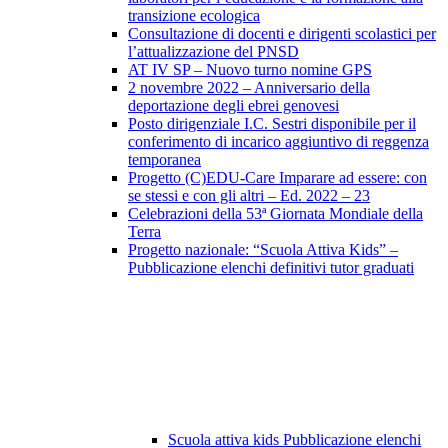
transizione ecologica
Consultazione di docenti e dirigenti scolastici per
l’attualizzazione del PNSD
AT IV SP – Nuovo turno nomine GPS
2 novembre 2022 – Anniversario della
deportazione degli ebrei genovesi
Posto dirigenziale I.C. Sestri disponibile per il
conferimento di incarico aggiuntivo di reggenza
temporanea
Progetto (C)EDU-Care Imparare ad essere: con
se stessi e con gli altri – Ed. 2022 – 23
Celebrazioni della 53ª Giornata Mondiale della
Terra
Progetto nazionale: “Scuola Attiva Kids” –
Pubblicazione elenchi definitivi tutor graduati
Scuola attiva kids Pubblicazione elenchi