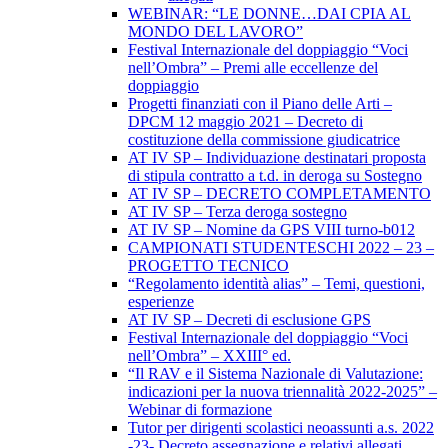
WEBINAR: “LE DONNE…DAI CPIA AL
MONDO DEL LAVORO”
Festival Internazionale del doppiaggio “Voci
nell’Ombra” – Premi alle eccellenze del
doppiaggio
Progetti finanziati con il Piano delle Arti –
DPCM 12 maggio 2021 – Decreto di
costituzione della commissione giudicatrice
AT IV SP – Individuazione destinatari proposta
di stipula contratto a t.d. in deroga su Sostegno
AT IV SP – DECRETO COMPLETAMENTO
AT IV SP – Terza deroga sostegno
AT IV SP – Nomine da GPS VIII turno-b012
CAMPIONATI STUDENTESCHI 2022 – 23 –
PROGETTO TECNICO
“Regolamento identità alias” – Temi, questioni,
esperienze
AT IV SP – Decreti di esclusione GPS
Festival Internazionale del doppiaggio “Voci
nell’Ombra” – XXIII° ed.
“Il RAV e il Sistema Nazionale di Valutazione:
indicazioni per la nuova triennalità 2022-2025” –
Webinar di formazione
Tutor per dirigenti scolastici neoassunti a.s. 2022
-23- Decreto assegnazione e relativi allegati