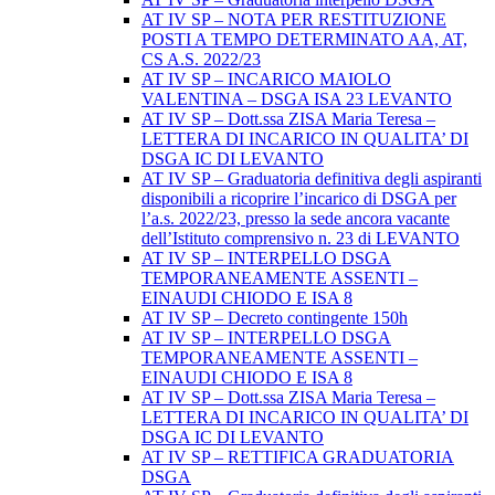
AT IV SP – NOTA PER RESTITUZIONE
POSTI A TEMPO DETERMINATO AA, AT,
CS A.S. 2022/23
AT IV SP – INCARICO MAIOLO
VALENTINA – DSGA ISA 23 LEVANTO
AT IV SP – Dott.ssa ZISA Maria Teresa –
LETTERA DI INCARICO IN QUALITA’ DI
DSGA IC DI LEVANTO
AT IV SP – Graduatoria definitiva degli aspiranti
disponibili a ricoprire l’incarico di DSGA per
l’a.s. 2022/23, presso la sede ancora vacante
dell’Istituto comprensivo n. 23 di LEVANTO
AT IV SP – INTERPELLO DSGA
TEMPORANEAMENTE ASSENTI –
EINAUDI CHIODO E ISA 8
AT IV SP – Decreto contingente 150h
AT IV SP – INTERPELLO DSGA
TEMPORANEAMENTE ASSENTI –
EINAUDI CHIODO E ISA 8
AT IV SP – Dott.ssa ZISA Maria Teresa –
LETTERA DI INCARICO IN QUALITA’ DI
DSGA IC DI LEVANTO
AT IV SP – RETTIFICA GRADUATORIA
DSGA