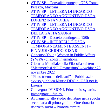
AT IV SP – Convalide punteggi GPS Tomei,
Perazzo, Maccani
AT IV SP – LETTERA DI INCARICO
TEMPORANEO AGGIUNTIVO DSGA
LORENZINI ANDREA
AT IV SP – LETTERA DI INCARICO
TEMPORANEO AGGIUNTIVO DSGA
DELLA GATTA SAURA
AT IV SP – Decreto contingente 150h
AT IV SP – INTERPELLO DSGA
TEMPORANEAMENTE ASSENTI –
EINAUDI CHIODO E ISA 8
Concorso Young Women in Public Affairs
(YWPA) di Zonta International
Giornata Mondiale della Filosofia sul tema
“Metamorfosi dell’Umanesimo” – webinar 23
novembre 2022
“Piano triennale delle arti” – Pubblicazione
avviso pubblico Miur e DDG di USR per la
Liguria
Convegno “VISIONI. Educare lo sguardo,
immaginare il futuro”
Avviamento allo studio del latino nella scuola
secondaria di primo grado – Questionario
risorse/bisogni – Proroga termini