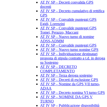
AT IV SP – Decreti convalida GPS
docenti
AT IV SP – Decreto cumulativo di rettifica
GPS
AT IV SP – Convalide punteggi GPS
Egidi, Lorenzini
AT IV SP – Convalide punteggi GPS
Tomei, Perazzo, Maccani
AT IV SP – Nuovo turno di nomine
ADSS-ADMM
AT IV SP – Convalide punteggi GPS
AT IV SP – Nuovo turno nomine GPS
AT IV SP – Individuazione destinatari
proposta di stipula contratto a t.d. in deroga
su Sostegno
AT IV SP – DECRETO
COMPLETAMENTO
AT IV SP – Terza deroga sostegno
AT IV SP – Decreti di esclusione GPS
AT IV SP – Nomine da GPS VII turno-
ADAA
AT IV SP – Decreto nomina VI turno GPS
AT IV SP – NOMINE DA GPS V
TURNO
AT IV SP – Pubblicazione disponibilità