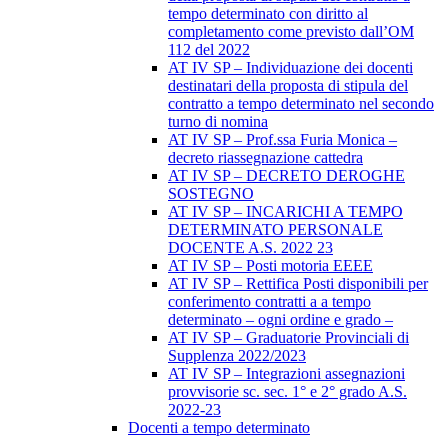
tempo determinato con diritto al
completamento come previsto dall’OM
112 del 2022
AT IV SP – Individuazione dei docenti
destinatari della proposta di stipula del
contratto a tempo determinato nel secondo
turno di nomina
AT IV SP – Prof.ssa Furia Monica –
decreto riassegnazione cattedra
AT IV SP – DECRETO DEROGHE
SOSTEGNO
AT IV SP – INCARICHI A TEMPO
DETERMINATO PERSONALE
DOCENTE A.S. 2022 23
AT IV SP – Posti motoria EEEE
AT IV SP – Rettifica Posti disponibili per
conferimento contratti a a tempo
determinato – ogni ordine e grado –
AT IV SP – Graduatorie Provinciali di
Supplenza 2022/2023
AT IV SP – Integrazioni assegnazioni
provvisorie sc. sec. 1° e 2° grado A.S.
2022-23
Docenti a tempo determinato