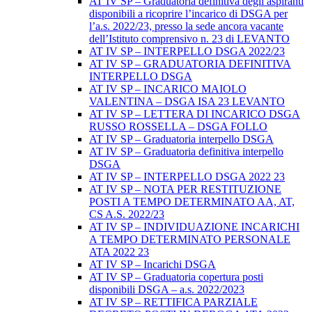
AT IV SP – Graduatoria definitiva degli aspiranti
disponibili a ricoprire l’incarico di DSGA per
l’a.s. 2022/23, presso la sede ancora vacante
dell’Istituto comprensivo n. 23 di LEVANTO
AT IV SP – INTERPELLO DSGA 2022/23
AT IV SP – GRADUATORIA DEFINITIVA
INTERPELLO DSGA
AT IV SP – INCARICO MAIOLO
VALENTINA – DSGA ISA 23 LEVANTO
AT IV SP – LETTERA DI INCARICO DSGA
RUSSO ROSSELLA – DSGA FOLLO
AT IV SP – Graduatoria interpello DSGA
AT IV SP – Graduatoria definitiva interpello
DSGA
AT IV SP – INTERPELLO DSGA 2022 23
AT IV SP – NOTA PER RESTITUZIONE
POSTI A TEMPO DETERMINATO AA, AT,
CS A.S. 2022/23
AT IV SP – INDIVIDUAZIONE INCARICHI
A TEMPO DETERMINATO PERSONALE
ATA 2022 23
AT IV SP – Incarichi DSGA
AT IV SP – Graduatoria copertura posti
disponibili DSGA – a.s. 2022/2023
AT IV SP – RETTIFICA PARZIALE