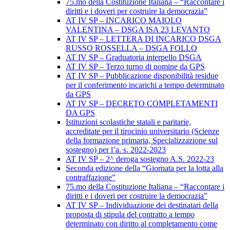
75.mo della Costituzione Italiana – “Raccontare i
diritti e i doveri per costruire la democrazia”
AT IV SP – INCARICO MAIOLO
VALENTINA – DSGA ISA 23 LEVANTO
AT IV SP – LETTERA DI INCARICO DSGA
RUSSO ROSSELLA – DSGA FOLLO
AT IV SP – Graduatoria interpello DSGA
AT IV SP – Terzo turno di nomine da GPS
AT IV SP – Pubblicazione disponibilità residue
per il conferimento incarichi a tempo determinato
da GPS
AT IV SP – DECRETO COMPLETAMENTI
DA GPS
Istituzioni scolastiche statali e paritarie,
accreditate per il tirocinio universitario (Scienze
della formazione primaria, Specializzazione sul
sostegno) per l’a. s. 2022-2023
AT IV SP – 2^ deroga sostegno A.S. 2022-23
Seconda edizione della “Giornata per la lotta alla
contraffazione”
75.mo della Costituzione Italiana – “Raccontare i
diritti e i doveri per costruire la democrazia”
AT IV SP – Individuazione dei destinatari della
proposta di stipula del contratto a tempo
determinato con diritto al completamento come