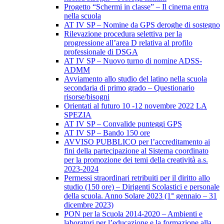
Progetto “Schermi in classe” – Il cinema entra
nella scuola
AT IV SP – Nomine da GPS deroghe di sostegno
Rilevazione procedura selettiva per la
progressione all’area D relativa al profilo
professionale di DSGA
AT IV SP – Nuovo turno di nomine ADSS-
ADMM
Avviamento allo studio del latino nella scuola
secondaria di primo grado – Questionario
risorse/bisogni
Orientati al futuro 10 -12 novembre 2022 LA
SPEZIA
AT IV SP – Convalide punteggi GPS
AT IV SP – Bando 150 ore
AVVISO PUBBLICO per l’accreditamento ai
fini della partecipazione al Sistema coordinato
per la promozione dei temi della creatività a.s.
2023-2024
Permessi straordinari retribuiti per il diritto allo
studio (150 ore) – Dirigenti Scolastici e personale
della scuola. Anno Solare 2023 (1° gennaio – 31
dicembre 2023)
PON per la Scuola 2014-2020 – Ambienti e
laboratori per l’educazione e la formazione alla