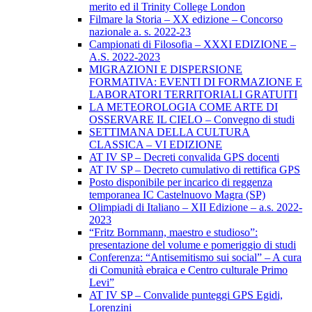
merito ed il Trinity College London
Filmare la Storia – XX edizione – Concorso
nazionale a. s. 2022-23
Campionati di Filosofia – XXXI EDIZIONE –
A.S. 2022-2023
MIGRAZIONI E DISPERSIONE
FORMATIVA: EVENTI DI FORMAZIONE E
LABORATORI TERRITORIALI GRATUITI
LA METEOROLOGIA COME ARTE DI
OSSERVARE IL CIELO – Convegno di studi
SETTIMANA DELLA CULTURA
CLASSICA – VI EDIZIONE
AT IV SP – Decreti convalida GPS docenti
AT IV SP – Decreto cumulativo di rettifica GPS
Posto disponibile per incarico di reggenza
temporanea IC Castelnuovo Magra (SP)
Olimpiadi di Italiano – XII Edizione – a.s. 2022-
2023
“Fritz Bornmann, maestro e studioso”:
presentazione del volume e pomeriggio di studi
Conferenza: “Antisemitismo sui social” – A cura
di Comunità ebraica e Centro culturale Primo
Levi”
AT IV SP – Convalide punteggi GPS Egidi,
Lorenzini