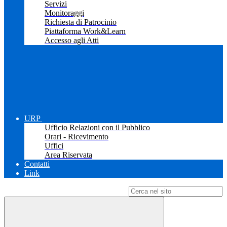
Servizi
Monitoraggi
Richiesta di Patrocinio
Piattaforma Work&Learn
Accesso agli Atti
URP
Ufficio Relazioni con il Pubblico
Orari - Ricevimento
Uffici
Area Riservata
Contatti
Link
Campo di ricerca per le pagine del sito