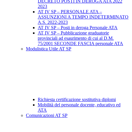
DECRETO POSTI IN DEROGA ATA 2022
2023
AT IV SP – PERSONALE ATA –
ASSUNZIONI A TEMPO INDETERMINATO
A.S. 2022-2023
AT IV SP – Posti in deroga Personale ATA
AT IV SP – Pubblicazione graduatorie
provinciali ad esaurimento di cui al D.M.
75/2001 SECONDE FASCIA personale ATA
Modulistica Utile AT SP
Richiesta certificazione sostitutiva diplomi
Mobilità del personale docente, educativo ed
ATA
Comunicazioni AT SP