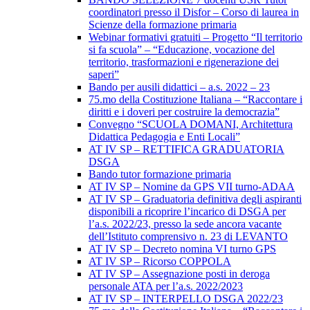
coordinatori presso il Disfor – Corso di laurea in
Scienze della formazione primaria
Webinar formativi gratuiti – Progetto “Il territorio
si fa scuola” – “Educazione, vocazione del
territorio, trasformazioni e rigenerazione dei
saperi”
Bando per ausili didattici – a.s. 2022 – 23
75.mo della Costituzione Italiana – “Raccontare i
diritti e i doveri per costruire la democrazia”
Convegno “SCUOLA DOMANI, Architettura
Didattica Pedagogia e Enti Locali”
AT IV SP – RETTIFICA GRADUATORIA
DSGA
Bando tutor formazione primaria
AT IV SP – Nomine da GPS VII turno-ADAA
AT IV SP – Graduatoria definitiva degli aspiranti
disponibili a ricoprire l’incarico di DSGA per
l’a.s. 2022/23, presso la sede ancora vacante
dell’Istituto comprensivo n. 23 di LEVANTO
AT IV SP – Decreto nomina VI turno GPS
AT IV SP – Ricorso COPPOLA
AT IV SP – Assegnazione posti in deroga
personale ATA per l’a.s. 2022/2023
AT IV SP – INTERPELLO DSGA 2022/23