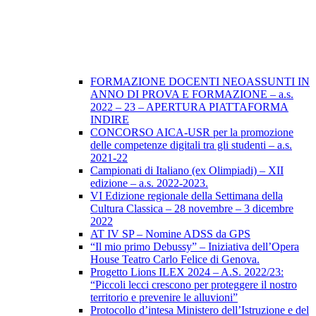
FORMAZIONE DOCENTI NEOASSUNTI IN
ANNO DI PROVA E FORMAZIONE – a.s.
2022 – 23 – APERTURA PIATTAFORMA
INDIRE
CONCORSO AICA-USR per la promozione
delle competenze digitali tra gli studenti – a.s.
2021-22
Campionati di Italiano (ex Olimpiadi) – XII
edizione – a.s. 2022-2023.
VI Edizione regionale della Settimana della
Cultura Classica – 28 novembre – 3 dicembre
2022
AT IV SP – Nomine ADSS da GPS
“Il mio primo Debussy” – Iniziativa dell’Opera
House Teatro Carlo Felice di Genova.
Progetto Lions ILEX 2024 – A.S. 2022/23:
“Piccoli lecci crescono per proteggere il nostro
territorio e prevenire le alluvioni”
Protocollo d’intesa Ministero dell’Istruzione e del