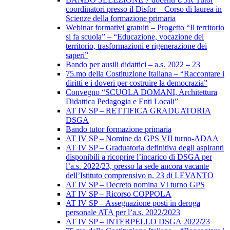
coordinatori presso il Disfor – Corso di laurea in
Scienze della formazione primaria
Webinar formativi gratuiti – Progetto “Il territorio
si fa scuola” – “Educazione, vocazione del
territorio, trasformazioni e rigenerazione dei
saperi”
Bando per ausili didattici – a.s. 2022 – 23
75.mo della Costituzione Italiana – “Raccontare i
diritti e i doveri per costruire la democrazia”
Convegno “SCUOLA DOMANI, Architettura
Didattica Pedagogia e Enti Locali”
AT IV SP – RETTIFICA GRADUATORIA
DSGA
Bando tutor formazione primaria
AT IV SP – Nomine da GPS VII turno-ADAA
AT IV SP – Graduatoria definitiva degli aspiranti
disponibili a ricoprire l’incarico di DSGA per
l’a.s. 2022/23, presso la sede ancora vacante
dell’Istituto comprensivo n. 23 di LEVANTO
AT IV SP – Decreto nomina VI turno GPS
AT IV SP – Ricorso COPPOLA
AT IV SP – Assegnazione posti in deroga
personale ATA per l’a.s. 2022/2023
AT IV SP – INTERPELLO DSGA 2022/23