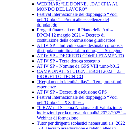
WEBINAR: “LE DONNE…DAI CPIA AL
MONDO DEL LAVORO”
Festival Internazionale del doppiaggio “Voci
nell’Ombra” – Premi alle eccellenze del
doppiaggio
Progetti finanziati con il Piano delle Arti –
DPCM 12 maggio 2021 – Decreto di
costituzione della commissione giudicatrice
AT IV SP – Individuazione destinatari proposta
di stipula contratto a t.d. in deroga su Sostegno
AT IV SP – DECRETO COMPLETAMENTO
AT IV SP – Terza deroga sostegno
AT IV SP – Nomine da GPS VIII turno-b012
CAMPIONATI STUDENTESCHI 2022 – 23 –
PROGETTO TECNICO
“Regolamento identità alias” – Temi, questioni,
esperienze
AT IV SP – Decreti di esclusione GPS
Festival Internazionale del doppiaggio “Voci
nell’Ombra” – XXIII° ed.
“Il RAV e il Sistema Nazionale di Valutazione:
indicazioni per la nuova triennalità 2022-2025” –
Webinar di formazione
Tutor per dirigenti scolastici neoassunti a.s. 2022
-23- Decreto assegnazione e relativi allegati