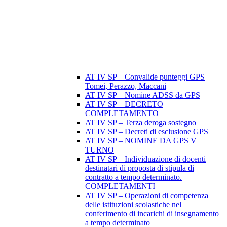
AT IV SP – Convalide punteggi GPS
Tomei, Perazzo, Maccani
AT IV SP – Nomine ADSS da GPS
AT IV SP – DECRETO
COMPLETAMENTO
AT IV SP – Terza deroga sostegno
AT IV SP – Decreti di esclusione GPS
AT IV SP – NOMINE DA GPS V
TURNO
AT IV SP – Individuazione di docenti
destinatari di proposta di stipula di
contratto a tempo determinato.
COMPLETAMENTI
AT IV SP – Operazioni di competenza
delle istituzioni scolastiche nel
conferimento di incarichi di insegnamento
a tempo determinato