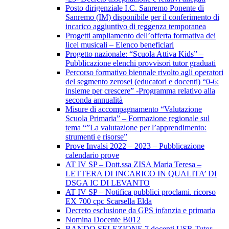
Posto dirigenziale I.C. Sanremo Ponente di
Sanremo (IM) disponibile per il conferimento di
incarico aggiuntivo di reggenza temporanea
Progetti ampliamento dell’offerta formativa dei
licei musicali – Elenco beneficiari
Progetto nazionale: “Scuola Attiva Kids” –
Pubblicazione elenchi provvisori tutor graduati
Percorso formativo biennale rivolto agli operatori
del segmento zerosei (educatori e docenti) “0-6:
insieme per crescere” -Programma relativo alla
seconda annualità
Misure di accompagnamento “Valutazione
Scuola Primaria” – Formazione regionale sul
tema “”La valutazione per l’apprendimento:
strumenti e risorse”
Prove Invalsi 2022 – 2023 – Pubblicazione
calendario prove
AT IV SP – Dott.ssa ZISA Maria Teresa –
LETTERA DI INCARICO IN QUALITA’ DI
DSGA IC DI LEVANTO
AT IV SP – Notifica pubblici proclami. ricorso
EX 700 cpc Scarsella Elda
Decreto esclusione da GPS infanzia e primaria
Nomina Docente B012
BANDO SELEZIONE 7 docenti USR Tutor