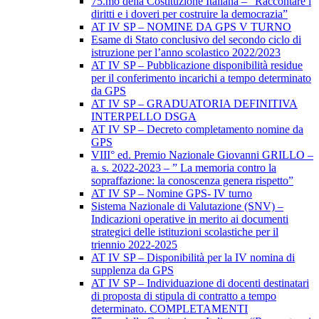
75.mo della Costituzione Italiana – “Raccontare i
diritti e i doveri per costruire la democrazia”
AT IV SP – NOMINE DA GPS V TURNO
Esame di Stato conclusivo del secondo ciclo di
istruzione per l’anno scolastico 2022/2023
AT IV SP – Pubblicazione disponibilità residue
per il conferimento incarichi a tempo determinato
da GPS
AT IV SP – GRADUATORIA DEFINITIVA
INTERPELLO DSGA
AT IV SP – Decreto completamento nomine da
GPS
VIII° ed. Premio Nazionale Giovanni GRILLO –
a. s. 2022-2023 – ” La memoria contro la
sopraffazione: la conoscenza genera rispetto”
AT IV SP – Nomine GPS- IV turno
Sistema Nazionale di Valutazione (SNV) –
Indicazioni operative in merito ai documenti
strategici delle istituzioni scolastiche per il
triennio 2022-2025
AT IV SP – Disponibilità per la IV nomina di
supplenza da GPS
AT IV SP – Individuazione di docenti destinatari
di proposta di stipula di contratto a tempo
determinato. COMPLETAMENTI