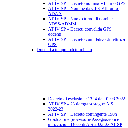
AT IV SP – Decreto nomina VI turno GPS
AT IV SP – Nomine da GPS VII turno-
ADAA
AT IV SP – Nuovo turno di nomine
ADSS-ADMM
AT IV SP – Decreti convalida GPS
docenti
AT IV SP – Decreto cumulativo di rettifica
GPS
Docenti a tempo indeterminato
Decreto di esclusione 1324 del 01.08.2022
AT IV SP – 2^ deroga sostegno A.S.
2022-23
AT IV SP – Decreto contingente 150h
Graduatorie provvisorie Assegnazioni e
utilizzazioni Docenti A.S 2022-23 AT-SP