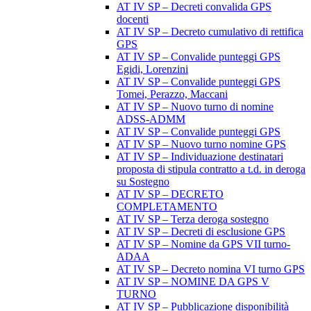
AT IV SP – Decreti convalida GPS
docenti
AT IV SP – Decreto cumulativo di rettifica
GPS
AT IV SP – Convalide punteggi GPS
Egidi, Lorenzini
AT IV SP – Convalide punteggi GPS
Tomei, Perazzo, Maccani
AT IV SP – Nuovo turno di nomine
ADSS-ADMM
AT IV SP – Convalide punteggi GPS
AT IV SP – Nuovo turno nomine GPS
AT IV SP – Individuazione destinatari
proposta di stipula contratto a t.d. in deroga
su Sostegno
AT IV SP – DECRETO
COMPLETAMENTO
AT IV SP – Terza deroga sostegno
AT IV SP – Decreti di esclusione GPS
AT IV SP – Nomine da GPS VII turno-
ADAA
AT IV SP – Decreto nomina VI turno GPS
AT IV SP – NOMINE DA GPS V
TURNO
AT IV SP – Pubblicazione disponibilità