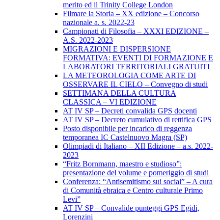
merito ed il Trinity College London
Filmare la Storia – XX edizione – Concorso
nazionale a. s. 2022-23
Campionati di Filosofia – XXXI EDIZIONE –
A.S. 2022-2023
MIGRAZIONI E DISPERSIONE
FORMATIVA: EVENTI DI FORMAZIONE E
LABORATORI TERRITORIALI GRATUITI
LA METEOROLOGIA COME ARTE DI
OSSERVARE IL CIELO – Convegno di studi
SETTIMANA DELLA CULTURA
CLASSICA – VI EDIZIONE
AT IV SP – Decreti convalida GPS docenti
AT IV SP – Decreto cumulativo di rettifica GPS
Posto disponibile per incarico di reggenza
temporanea IC Castelnuovo Magra (SP)
Olimpiadi di Italiano – XII Edizione – a.s. 2022-
2023
“Fritz Bornmann, maestro e studioso”:
presentazione del volume e pomeriggio di studi
Conferenza: “Antisemitismo sui social” – A cura
di Comunità ebraica e Centro culturale Primo
Levi”
AT IV SP – Convalide punteggi GPS Egidi,
Lorenzini