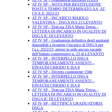
AT IV SP – NOTA PER RESTITUZIONE
POSTI A TEMPO DETERMINATO AA, AT,
CS A.S. 2022/23
AT IV SP – INCARICO MAIOLO
VALENTINA – DSGA ISA 23 LEVANTO
AT IV SP – Dott.ssa ZISA Maria Teresa –
LETTERA DI INCARICO IN QUALITA’ DI
DSGA IC DI LEVANTO
AT IV SP – Graduatoria definitiva degli aspiranti
disponibili a ricoprire l’incarico di DSGA per
l’a.s. 2022/23, presso la sede ancora vacante
dell’Istituto comprensivo n. 23 di LEVANTO
AT IV SP – INTERPELLO DSGA
TEMPORANEAMENTE ASSENTI –
EINAUDI CHIODO E ISA 8
AT IV SP – Decreto contingente 150h
AT IV SP – INTERPELLO DSGA
TEMPORANEAMENTE ASSENTI –
EINAUDI CHIODO E ISA 8
AT IV SP – Dott.ssa ZISA Maria Teresa –
LETTERA DI INCARICO IN QUALITA’ DI
DSGA IC DI LEVANTO
AT IV SP – RETTIFICA GRADUATORIA
DSGA