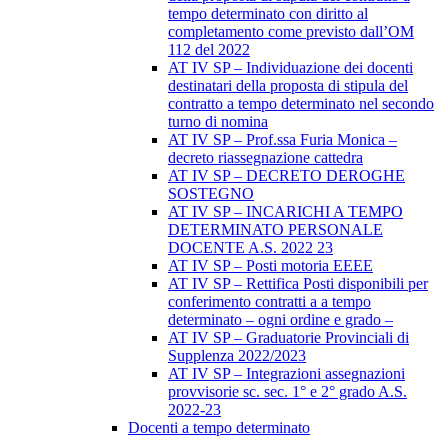
tempo determinato con diritto al
completamento come previsto dall’OM
112 del 2022
AT IV SP – Individuazione dei docenti
destinatari della proposta di stipula del
contratto a tempo determinato nel secondo
turno di nomina
AT IV SP – Prof.ssa Furia Monica –
decreto riassegnazione cattedra
AT IV SP – DECRETO DEROGHE
SOSTEGNO
AT IV SP – INCARICHI A TEMPO
DETERMINATO PERSONALE
DOCENTE A.S. 2022 23
AT IV SP – Posti motoria EEEE
AT IV SP – Rettifica Posti disponibili per
conferimento contratti a a tempo
determinato – ogni ordine e grado –
AT IV SP – Graduatorie Provinciali di
Supplenza 2022/2023
AT IV SP – Integrazioni assegnazioni
provvisorie sc. sec. 1° e 2° grado A.S.
2022-23
Docenti a tempo determinato