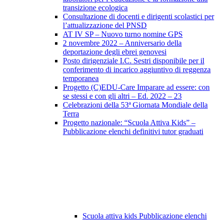
transizione ecologica
Consultazione di docenti e dirigenti scolastici per
l’attualizzazione del PNSD
AT IV SP – Nuovo turno nomine GPS
2 novembre 2022 – Anniversario della
deportazione degli ebrei genovesi
Posto dirigenziale I.C. Sestri disponibile per il
conferimento di incarico aggiuntivo di reggenza
temporanea
Progetto (C)EDU-Care Imparare ad essere: con
se stessi e con gli altri – Ed. 2022 – 23
Celebrazioni della 53ª Giornata Mondiale della
Terra
Progetto nazionale: “Scuola Attiva Kids” –
Pubblicazione elenchi definitivi tutor graduati
Scuola attiva kids Pubblicazione elenchi