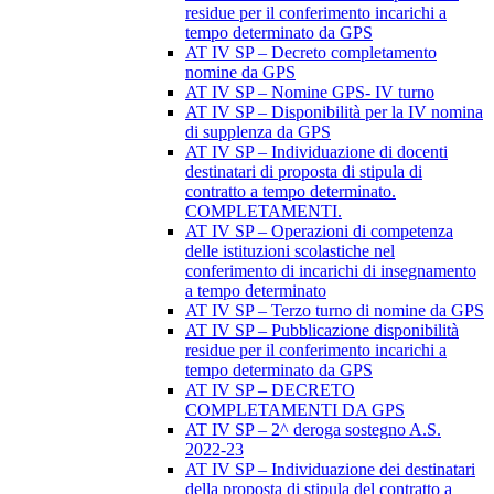
residue per il conferimento incarichi a
tempo determinato da GPS
AT IV SP – Decreto completamento
nomine da GPS
AT IV SP – Nomine GPS- IV turno
AT IV SP – Disponibilità per la IV nomina
di supplenza da GPS
AT IV SP – Individuazione di docenti
destinatari di proposta di stipula di
contratto a tempo determinato.
COMPLETAMENTI.
AT IV SP – Operazioni di competenza
delle istituzioni scolastiche nel
conferimento di incarichi di insegnamento
a tempo determinato
AT IV SP – Terzo turno di nomine da GPS
AT IV SP – Pubblicazione disponibilità
residue per il conferimento incarichi a
tempo determinato da GPS
AT IV SP – DECRETO
COMPLETAMENTI DA GPS
AT IV SP – 2^ deroga sostegno A.S.
2022-23
AT IV SP – Individuazione dei destinatari
della proposta di stipula del contratto a