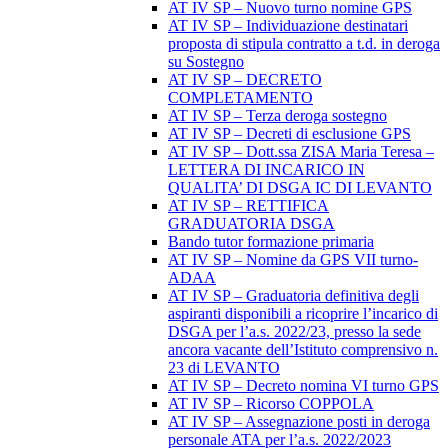
AT IV SP – Nuovo turno nomine GPS
AT IV SP – Individuazione destinatari
proposta di stipula contratto a t.d. in deroga
su Sostegno
AT IV SP – DECRETO
COMPLETAMENTO
AT IV SP – Terza deroga sostegno
AT IV SP – Decreti di esclusione GPS
AT IV SP – Dott.ssa ZISA Maria Teresa –
LETTERA DI INCARICO IN
QUALITA’ DI DSGA IC DI LEVANTO
AT IV SP – RETTIFICA
GRADUATORIA DSGA
Bando tutor formazione primaria
AT IV SP – Nomine da GPS VII turno-
ADAA
AT IV SP – Graduatoria definitiva degli
aspiranti disponibili a ricoprire l’incarico di
DSGA per l’a.s. 2022/23, presso la sede
ancora vacante dell’Istituto comprensivo n.
23 di LEVANTO
AT IV SP – Decreto nomina VI turno GPS
AT IV SP – Ricorso COPPOLA
AT IV SP – Assegnazione posti in deroga
personale ATA per l’a.s. 2022/2023