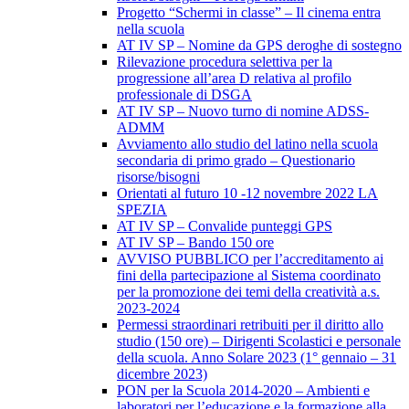
Progetto “Schermi in classe” – Il cinema entra
nella scuola
AT IV SP – Nomine da GPS deroghe di sostegno
Rilevazione procedura selettiva per la
progressione all’area D relativa al profilo
professionale di DSGA
AT IV SP – Nuovo turno di nomine ADSS-
ADMM
Avviamento allo studio del latino nella scuola
secondaria di primo grado – Questionario
risorse/bisogni
Orientati al futuro 10 -12 novembre 2022 LA
SPEZIA
AT IV SP – Convalide punteggi GPS
AT IV SP – Bando 150 ore
AVVISO PUBBLICO per l’accreditamento ai
fini della partecipazione al Sistema coordinato
per la promozione dei temi della creatività a.s.
2023-2024
Permessi straordinari retribuiti per il diritto allo
studio (150 ore) – Dirigenti Scolastici e personale
della scuola. Anno Solare 2023 (1° gennaio – 31
dicembre 2023)
PON per la Scuola 2014-2020 – Ambienti e
laboratori per l’educazione e la formazione alla