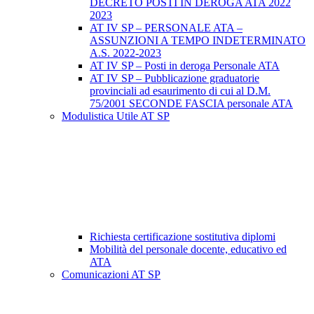
DECRETO POSTI IN DEROGA ATA 2022
2023
AT IV SP – PERSONALE ATA –
ASSUNZIONI A TEMPO INDETERMINATO
A.S. 2022-2023
AT IV SP – Posti in deroga Personale ATA
AT IV SP – Pubblicazione graduatorie
provinciali ad esaurimento di cui al D.M.
75/2001 SECONDE FASCIA personale ATA
Modulistica Utile AT SP
Richiesta certificazione sostitutiva diplomi
Mobilità del personale docente, educativo ed
ATA
Comunicazioni AT SP