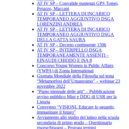
AT IV SP – Convalide punteggi GPS Tomei,
Perazzo, Maccani
AT IV SP – LETTERA DI INCARICO
TEMPORANEO AGGIUNTIVO DSGA
LORENZINI ANDREA
AT IV SP – LETTERA DI INCARICO
TEMPORANEO AGGIUNTIVO DSGA
DELLA GATTA SAURA
AT IV SP – Decreto contingente 150h
AT IV SP – INTERPELLO DSGA
TEMPORANEAMENTE ASSENTI –
EINAUDI CHIODO E ISA 8
Concorso Young Women in Public Affairs
(YWPA) di Zonta International
Giornata Mondiale della Filosofia sul tema
“Metamorfosi dell’Umanesimo” – webinar 23
novembre 2022
“Piano triennale delle arti” – Pubblicazione
avviso pubblico Miur e DDG di USR per la
Liguria
Convegno “VISIONI. Educare lo sguardo,
immaginare il futuro”
Avviamento allo studio del latino nella scuola
secondaria di primo grado – Questionario
risorse/bisogni – Proroga termini