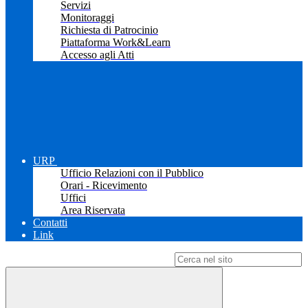
Servizi
Monitoraggi
Richiesta di Patrocinio
Piattaforma Work&Learn
Accesso agli Atti
URP
Ufficio Relazioni con il Pubblico
Orari - Ricevimento
Uffici
Area Riservata
Contatti
Link
Campo di ricerca per le pagine del sito