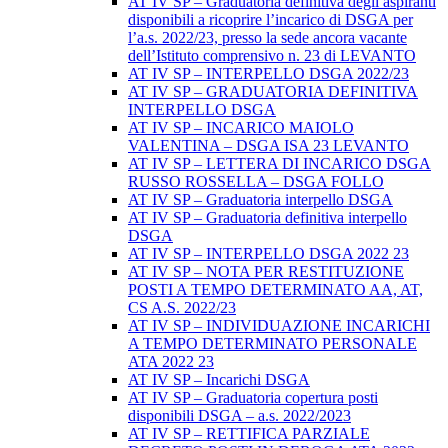
AT IV SP – Graduatoria definitiva degli aspiranti
disponibili a ricoprire l’incarico di DSGA per
l’a.s. 2022/23, presso la sede ancora vacante
dell’Istituto comprensivo n. 23 di LEVANTO
AT IV SP – INTERPELLO DSGA 2022/23
AT IV SP – GRADUATORIA DEFINITIVA
INTERPELLO DSGA
AT IV SP – INCARICO MAIOLO
VALENTINA – DSGA ISA 23 LEVANTO
AT IV SP – LETTERA DI INCARICO DSGA
RUSSO ROSSELLA – DSGA FOLLO
AT IV SP – Graduatoria interpello DSGA
AT IV SP – Graduatoria definitiva interpello
DSGA
AT IV SP – INTERPELLO DSGA 2022 23
AT IV SP – NOTA PER RESTITUZIONE
POSTI A TEMPO DETERMINATO AA, AT,
CS A.S. 2022/23
AT IV SP – INDIVIDUAZIONE INCARICHI
A TEMPO DETERMINATO PERSONALE
ATA 2022 23
AT IV SP – Incarichi DSGA
AT IV SP – Graduatoria copertura posti
disponibili DSGA – a.s. 2022/2023
AT IV SP – RETTIFICA PARZIALE