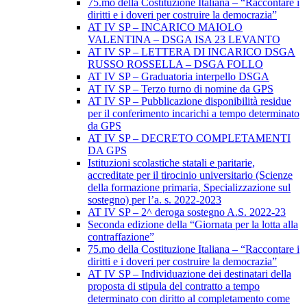
75.mo della Costituzione Italiana – “Raccontare i
diritti e i doveri per costruire la democrazia”
AT IV SP – INCARICO MAIOLO
VALENTINA – DSGA ISA 23 LEVANTO
AT IV SP – LETTERA DI INCARICO DSGA
RUSSO ROSSELLA – DSGA FOLLO
AT IV SP – Graduatoria interpello DSGA
AT IV SP – Terzo turno di nomine da GPS
AT IV SP – Pubblicazione disponibilità residue
per il conferimento incarichi a tempo determinato
da GPS
AT IV SP – DECRETO COMPLETAMENTI
DA GPS
Istituzioni scolastiche statali e paritarie,
accreditate per il tirocinio universitario (Scienze
della formazione primaria, Specializzazione sul
sostegno) per l’a. s. 2022-2023
AT IV SP – 2^ deroga sostegno A.S. 2022-23
Seconda edizione della “Giornata per la lotta alla
contraffazione”
75.mo della Costituzione Italiana – “Raccontare i
diritti e i doveri per costruire la democrazia”
AT IV SP – Individuazione dei destinatari della
proposta di stipula del contratto a tempo
determinato con diritto al completamento come