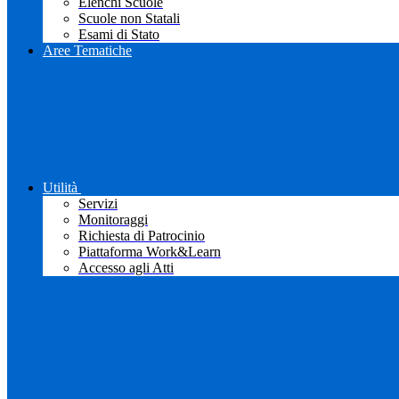
Elenchi Scuole
Scuole non Statali
Esami di Stato
Aree Tematiche
Utilità
Servizi
Monitoraggi
Richiesta di Patrocinio
Piattaforma Work&Learn
Accesso agli Atti