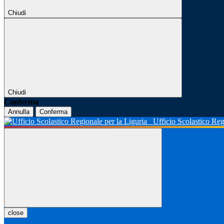
Chiudi
Chiudi
Conferma
Annulla
Conferma
Ufficio Scolastico Reg
close