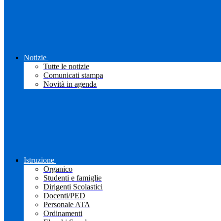
Notizie
Tutte le notizie
Comunicati stampa
Novità in agenda
Istruzione
Organico
Studenti e famiglie
Dirigenti Scolastici
Docenti/PED
Personale ATA
Ordinamenti