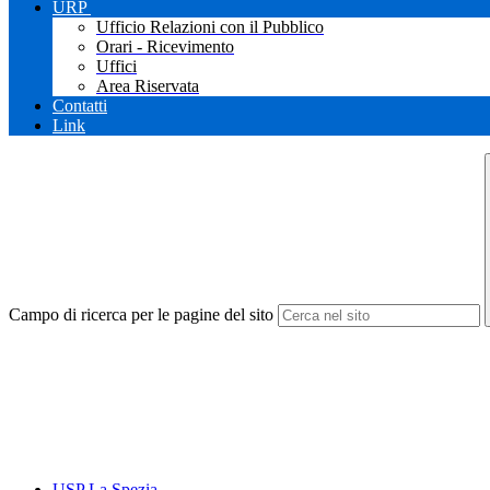
URP
Ufficio Relazioni con il Pubblico
Orari - Ricevimento
Uffici
Area Riservata
Contatti
Link
Campo di ricerca per le pagine del sito
USP La Spezia