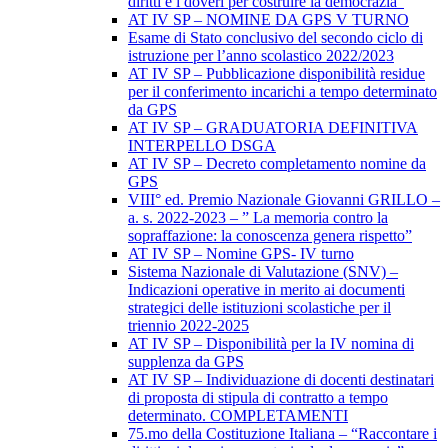
diritti e i doveri per costruire la democrazia”
AT IV SP – NOMINE DA GPS V TURNO
Esame di Stato conclusivo del secondo ciclo di
istruzione per l’anno scolastico 2022/2023
AT IV SP – Pubblicazione disponibilità residue
per il conferimento incarichi a tempo determinato
da GPS
AT IV SP – GRADUATORIA DEFINITIVA
INTERPELLO DSGA
AT IV SP – Decreto completamento nomine da
GPS
VIII° ed. Premio Nazionale Giovanni GRILLO –
a. s. 2022-2023 – ” La memoria contro la
sopraffazione: la conoscenza genera rispetto”
AT IV SP – Nomine GPS- IV turno
Sistema Nazionale di Valutazione (SNV) –
Indicazioni operative in merito ai documenti
strategici delle istituzioni scolastiche per il
triennio 2022-2025
AT IV SP – Disponibilità per la IV nomina di
supplenza da GPS
AT IV SP – Individuazione di docenti destinatari
di proposta di stipula di contratto a tempo
determinato. COMPLETAMENTI
75.mo della Costituzione Italiana – “Raccontare i