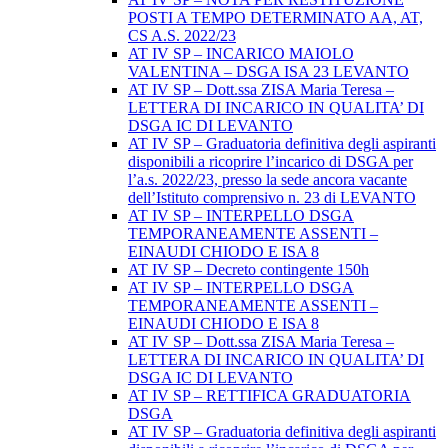
POSTI A TEMPO DETERMINATO AA, AT,
CS A.S. 2022/23
AT IV SP – INCARICO MAIOLO
VALENTINA – DSGA ISA 23 LEVANTO
AT IV SP – Dott.ssa ZISA Maria Teresa –
LETTERA DI INCARICO IN QUALITA’ DI
DSGA IC DI LEVANTO
AT IV SP – Graduatoria definitiva degli aspiranti
disponibili a ricoprire l’incarico di DSGA per
l’a.s. 2022/23, presso la sede ancora vacante
dell’Istituto comprensivo n. 23 di LEVANTO
AT IV SP – INTERPELLO DSGA
TEMPORANEAMENTE ASSENTI –
EINAUDI CHIODO E ISA 8
AT IV SP – Decreto contingente 150h
AT IV SP – INTERPELLO DSGA
TEMPORANEAMENTE ASSENTI –
EINAUDI CHIODO E ISA 8
AT IV SP – Dott.ssa ZISA Maria Teresa –
LETTERA DI INCARICO IN QUALITA’ DI
DSGA IC DI LEVANTO
AT IV SP – RETTIFICA GRADUATORIA
DSGA
AT IV SP – Graduatoria definitiva degli aspiranti