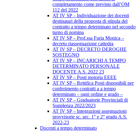
completamento come previsto dall’OM
112 del 2022
AT IV SP – Individuazione dei docenti
destinatari della proposta di stipula del
contratto a tempo determinato nel secondo
turno di nomina
AT IV SP – Prof.ssa Furia Monica –
decreto riassegnazione cattedra
AT IV SP – DECRETO DEROGHE
SOSTEGNO
AT IV SP – INCARICHI A TEMPO
DETERMINATO PERSONALE
DOCENTE A.S. 2022 23
AT IV SP – Posti motoria EEEE
AT IV SP – Rettifica Posti disponibili per
conferimento contratti a a tempo
determinato – ogni ordine e grado –
AT IV SP – Graduatorie Provinciali di
Supplenza 2022/2023
AT IV SP – Integrazioni assegnazioni
provvisorie sc. sec. 1° e 2° grado A.S.
2022-23
Docenti a tempo determinato