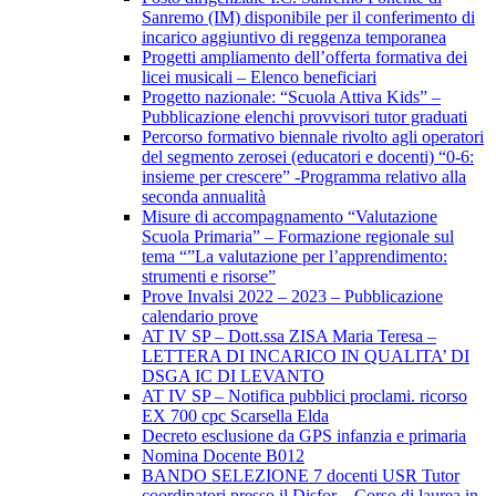
Sanremo (IM) disponibile per il conferimento di
incarico aggiuntivo di reggenza temporanea
Progetti ampliamento dell’offerta formativa dei
licei musicali – Elenco beneficiari
Progetto nazionale: “Scuola Attiva Kids” –
Pubblicazione elenchi provvisori tutor graduati
Percorso formativo biennale rivolto agli operatori
del segmento zerosei (educatori e docenti) “0-6:
insieme per crescere” -Programma relativo alla
seconda annualità
Misure di accompagnamento “Valutazione
Scuola Primaria” – Formazione regionale sul
tema “”La valutazione per l’apprendimento:
strumenti e risorse”
Prove Invalsi 2022 – 2023 – Pubblicazione
calendario prove
AT IV SP – Dott.ssa ZISA Maria Teresa –
LETTERA DI INCARICO IN QUALITA’ DI
DSGA IC DI LEVANTO
AT IV SP – Notifica pubblici proclami. ricorso
EX 700 cpc Scarsella Elda
Decreto esclusione da GPS infanzia e primaria
Nomina Docente B012
BANDO SELEZIONE 7 docenti USR Tutor
coordinatori presso il Disfor – Corso di laurea in