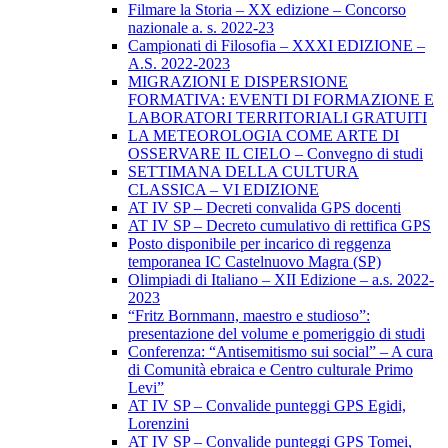
Filmare la Storia – XX edizione – Concorso
nazionale a. s. 2022-23
Campionati di Filosofia – XXXI EDIZIONE –
A.S. 2022-2023
MIGRAZIONI E DISPERSIONE
FORMATIVA: EVENTI DI FORMAZIONE E
LABORATORI TERRITORIALI GRATUITI
LA METEOROLOGIA COME ARTE DI
OSSERVARE IL CIELO – Convegno di studi
SETTIMANA DELLA CULTURA
CLASSICA – VI EDIZIONE
AT IV SP – Decreti convalida GPS docenti
AT IV SP – Decreto cumulativo di rettifica GPS
Posto disponibile per incarico di reggenza
temporanea IC Castelnuovo Magra (SP)
Olimpiadi di Italiano – XII Edizione – a.s. 2022-
2023
“Fritz Bornmann, maestro e studioso”:
presentazione del volume e pomeriggio di studi
Conferenza: “Antisemitismo sui social” – A cura
di Comunità ebraica e Centro culturale Primo
Levi”
AT IV SP – Convalide punteggi GPS Egidi,
Lorenzini
AT IV SP – Convalide punteggi GPS Tomei,