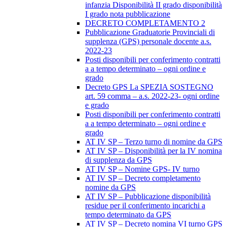
infanzia Disponibilità II grado disponibilità
I grado nota pubblicazione
DECRETO COMPLETAMENTO 2
Pubblicazione Graduatorie Provinciali di
supplenza (GPS) personale docente a.s.
2022-23
Posti disponibili per conferimento contratti
a a tempo determinato – ogni ordine e
grado
Decreto GPS La SPEZIA SOSTEGNO
art. 59 comma – a.s. 2022-23- ogni ordine
e grado
Posti disponibili per conferimento contratti
a a tempo determinato – ogni ordine e
grado
AT IV SP – Terzo turno di nomine da GPS
AT IV SP – Disponibilità per la IV nomina
di supplenza da GPS
AT IV SP – Nomine GPS- IV turno
AT IV SP – Decreto completamento
nomine da GPS
AT IV SP – Pubblicazione disponibilità
residue per il conferimento incarichi a
tempo determinato da GPS
AT IV SP – Decreto nomina VI turno GPS