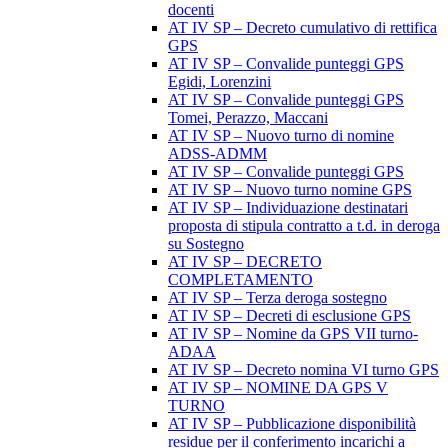
docenti
AT IV SP – Decreto cumulativo di rettifica
GPS
AT IV SP – Convalide punteggi GPS
Egidi, Lorenzini
AT IV SP – Convalide punteggi GPS
Tomei, Perazzo, Maccani
AT IV SP – Nuovo turno di nomine
ADSS-ADMM
AT IV SP – Convalide punteggi GPS
AT IV SP – Nuovo turno nomine GPS
AT IV SP – Individuazione destinatari
proposta di stipula contratto a t.d. in deroga
su Sostegno
AT IV SP – DECRETO
COMPLETAMENTO
AT IV SP – Terza deroga sostegno
AT IV SP – Decreti di esclusione GPS
AT IV SP – Nomine da GPS VII turno-
ADAA
AT IV SP – Decreto nomina VI turno GPS
AT IV SP – NOMINE DA GPS V
TURNO
AT IV SP – Pubblicazione disponibilità
residue per il conferimento incarichi a