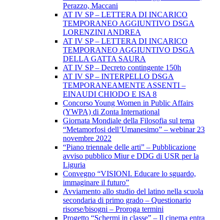
Perazzo, Maccani
AT IV SP – LETTERA DI INCARICO
TEMPORANEO AGGIUNTIVO DSGA
LORENZINI ANDREA
AT IV SP – LETTERA DI INCARICO
TEMPORANEO AGGIUNTIVO DSGA
DELLA GATTA SAURA
AT IV SP – Decreto contingente 150h
AT IV SP – INTERPELLO DSGA
TEMPORANEAMENTE ASSENTI –
EINAUDI CHIODO E ISA 8
Concorso Young Women in Public Affairs
(YWPA) di Zonta International
Giornata Mondiale della Filosofia sul tema
“Metamorfosi dell’Umanesimo” – webinar 23
novembre 2022
“Piano triennale delle arti” – Pubblicazione
avviso pubblico Miur e DDG di USR per la
Liguria
Convegno “VISIONI. Educare lo sguardo,
immaginare il futuro”
Avviamento allo studio del latino nella scuola
secondaria di primo grado – Questionario
risorse/bisogni – Proroga termini
Progetto “Schermi in classe” – Il cinema entra