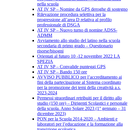
nella scuola
AT IV SP – Nomine da GPS deroghe di sostegno
Rilevazione procedura selettiva per la
progressione all’area D relativa al profilo
professionale di DSGA
AT IV SP – Nuovo turno di nomine ADSS-
ADMM
Avviamento allo studio del latino nella scuola
secondaria di primo grado – Questionario
risorse/bisogni
Orientati al futuro 10 -12 novembre 2022 LA
SPEZIA
AT IV SP – Convalide punteggi GPS
AT IV SP – Bando 150 ore
AVVISO PUBBLICO per l’accreditamento ai
fini della partecipazione al Sistema coordinato
per la promozione dei temi della creatività a.s.
2023-2024
Permessi straordinari retribuiti per il diritto allo
studio (150 ore) – Dirigenti Scolastici e personale
della scuola. Anno Solare 2023 (1° gennaio – 31
dicembre 2023)
PON per la Scuola 2014-2020 – Ambienti e
laboratori per l’educazione e la formazione alla
transizione ecologica