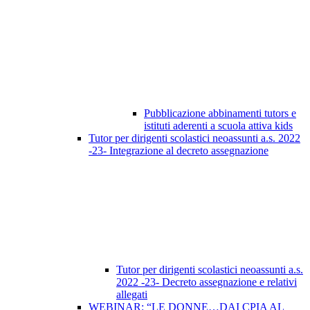
Pubblicazione abbinamenti tutors e
istituti aderenti a scuola attiva kids
Tutor per dirigenti scolastici neoassunti a.s. 2022
-23- Integrazione al decreto assegnazione
Tutor per dirigenti scolastici neoassunti a.s.
2022 -23- Decreto assegnazione e relativi
allegati
WEBINAR: “LE DONNE…DAI CPIA AL