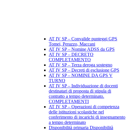
AT IV SP – Convalide punteggi GPS
Tomei, Perazzo, Maccani
AT IV SP – Nomine ADSS da GPS
AT IV SP – DECRETO
COMPLETAMENTO
AT IV SP – Terza deroga sostegno
AT IV SP – Decreti di esclusione GPS
AT IV SP – NOMINE DA GPS V
TURNO
AT IV SP – Individuazione di docenti
destinatari di proposta di stipula di
contratto a tempo determinato.
COMPLETAMENTI
AT IV SP – Operazioni di competenza
delle istituzioni scolastiche nel
conferimento di incarichi di insegnamento
a tempo determinato
Disponibilità primaria Disponibilità