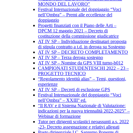
MONDO DEL LAVORO”
Festival Internazionale del doppiaggio “Voci
nell’Ombra” – Premi alle eccellenze del
doppiaggio
Progetti finanziati con il Piano delle Arti –
DPCM 12 maggio 2021 – Decreto di
costituzione della commissione giudicatrice
AT IV SP – Individuazione destinatari proposta
di stipula contratto a t.d. in deroga su Sostegno
AT IV SP – DECRETO COMPLETAMENTO
AT IV SP – Terza deroga sostegno
AT IV SP – Nomine da GPS VIII turno-b012
CAMPIONATI STUDENTESCHI 2022 – 23 –
PROGETTO TECNICO
“Regolamento identità alias” – Temi, questioni,
esperienze
AT IV SP – Decreti di esclusione GPS
Festival Internazionale del doppiaggio “Voci
nell’Ombra” – XXIII° ed.
“Il RAV e il Sistema Nazionale di Valutazione:
indicazioni per la nuova triennalità 2022-2025” –
Webinar di formazione
Tutor per dirigenti scolastici neoassunti a.s. 2022
-23- Decreto assegnazione e relativi allegati
Posto dirigenziale I.C. Sanremo Ponente di