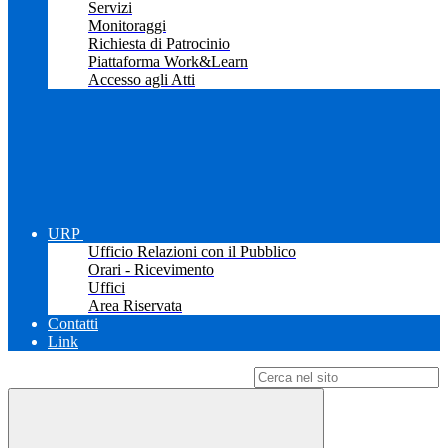
Servizi
Monitoraggi
Richiesta di Patrocinio
Piattaforma Work&Learn
Accesso agli Atti
URP
Ufficio Relazioni con il Pubblico
Orari - Ricevimento
Uffici
Area Riservata
Contatti
Link
Campo di ricerca per le pagine del sito