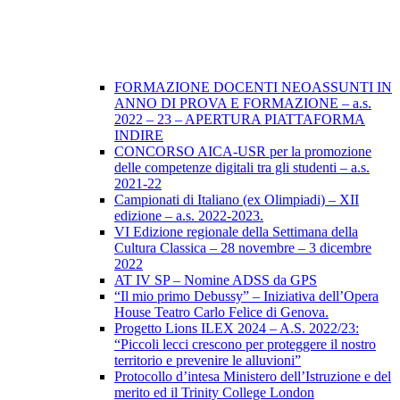
FORMAZIONE DOCENTI NEOASSUNTI IN
ANNO DI PROVA E FORMAZIONE – a.s.
2022 – 23 – APERTURA PIATTAFORMA
INDIRE
CONCORSO AICA-USR per la promozione
delle competenze digitali tra gli studenti – a.s.
2021-22
Campionati di Italiano (ex Olimpiadi) – XII
edizione – a.s. 2022-2023.
VI Edizione regionale della Settimana della
Cultura Classica – 28 novembre – 3 dicembre
2022
AT IV SP – Nomine ADSS da GPS
“Il mio primo Debussy” – Iniziativa dell’Opera
House Teatro Carlo Felice di Genova.
Progetto Lions ILEX 2024 – A.S. 2022/23:
“Piccoli lecci crescono per proteggere il nostro
territorio e prevenire le alluvioni”
Protocollo d’intesa Ministero dell’Istruzione e del
merito ed il Trinity College London