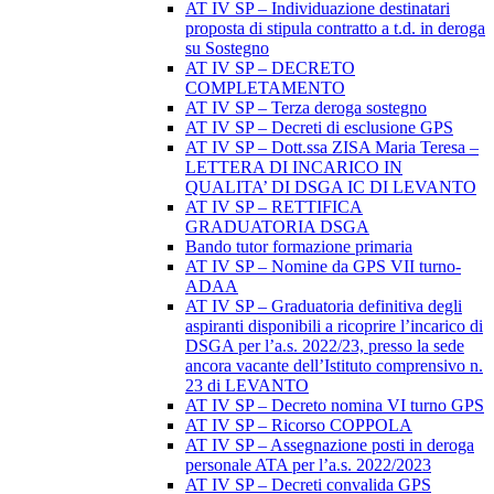
AT IV SP – Individuazione destinatari
proposta di stipula contratto a t.d. in deroga
su Sostegno
AT IV SP – DECRETO
COMPLETAMENTO
AT IV SP – Terza deroga sostegno
AT IV SP – Decreti di esclusione GPS
AT IV SP – Dott.ssa ZISA Maria Teresa –
LETTERA DI INCARICO IN
QUALITA’ DI DSGA IC DI LEVANTO
AT IV SP – RETTIFICA
GRADUATORIA DSGA
Bando tutor formazione primaria
AT IV SP – Nomine da GPS VII turno-
ADAA
AT IV SP – Graduatoria definitiva degli
aspiranti disponibili a ricoprire l’incarico di
DSGA per l’a.s. 2022/23, presso la sede
ancora vacante dell’Istituto comprensivo n.
23 di LEVANTO
AT IV SP – Decreto nomina VI turno GPS
AT IV SP – Ricorso COPPOLA
AT IV SP – Assegnazione posti in deroga
personale ATA per l’a.s. 2022/2023
AT IV SP – Decreti convalida GPS