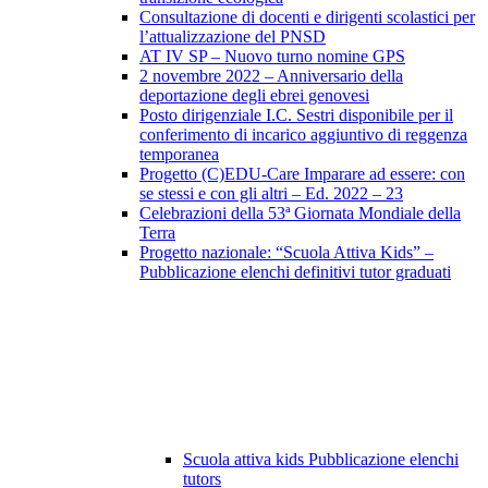
Consultazione di docenti e dirigenti scolastici per
l’attualizzazione del PNSD
AT IV SP – Nuovo turno nomine GPS
2 novembre 2022 – Anniversario della
deportazione degli ebrei genovesi
Posto dirigenziale I.C. Sestri disponibile per il
conferimento di incarico aggiuntivo di reggenza
temporanea
Progetto (C)EDU-Care Imparare ad essere: con
se stessi e con gli altri – Ed. 2022 – 23
Celebrazioni della 53ª Giornata Mondiale della
Terra
Progetto nazionale: “Scuola Attiva Kids” –
Pubblicazione elenchi definitivi tutor graduati
Scuola attiva kids Pubblicazione elenchi
tutors