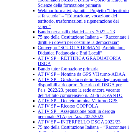
Scienze della formazione primaria
Webinar formativi gratuiti – Progetto “Il territorio
si fa scuola” – “Educazione, vocazione del
territorio, trasformazioni e rigenerazione dei
saperi”
Bando per ausili didattici – a.s. 2022 – 23
75.mo della Costituzione Italiana – “Raccontare i
diritti e i doveri per costruire la democrazia”
Convegno “SCUOLA DOMANI, Architettura
Didattica Pedagogia e Enti Locali”
AT IV SP – RETTIFICA GRADUATORIA
DSGA
Bando tutor formazione primaria
AT IV SP – Nomine da GPS VII turno-ADAA
AT IV SP – Graduatoria definitiva degli aspiranti
disponibili a ricoprire l’incarico di DSGA per
l’a.s. 2022/23, presso la sede ancora vacante
dell’Istituto comprensivo n. 23 di LEVANTO
AT IV SP – Decreto nomina VI turno GPS
AT IV SP – Ricorso COPPOLA
AT IV SP – Assegnazione posti in deroga
personale ATA per l’a.s. 2022/2023
AT IV SP – INTERPELLO DSGA 2022/23
75.mo della Costituzione Italiana – “Raccontare i