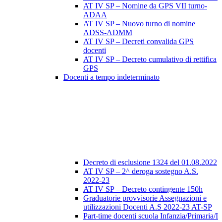
AT IV SP – Nomine da GPS VII turno-
ADAA
AT IV SP – Nuovo turno di nomine
ADSS-ADMM
AT IV SP – Decreti convalida GPS
docenti
AT IV SP – Decreto cumulativo di rettifica
GPS
Docenti a tempo indeterminato
Decreto di esclusione 1324 del 01.08.2022
AT IV SP – 2^ deroga sostegno A.S.
2022-23
AT IV SP – Decreto contingente 150h
Graduatorie provvisorie Assegnazioni e
utilizzazioni Docenti A.S 2022-23 AT-SP
Part-time docenti scuola Infanzia/Primaria/I