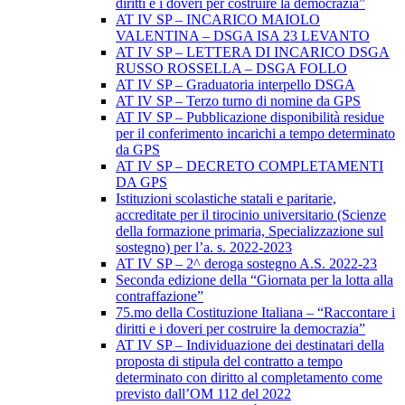
diritti e i doveri per costruire la democrazia”
AT IV SP – INCARICO MAIOLO
VALENTINA – DSGA ISA 23 LEVANTO
AT IV SP – LETTERA DI INCARICO DSGA
RUSSO ROSSELLA – DSGA FOLLO
AT IV SP – Graduatoria interpello DSGA
AT IV SP – Terzo turno di nomine da GPS
AT IV SP – Pubblicazione disponibilità residue
per il conferimento incarichi a tempo determinato
da GPS
AT IV SP – DECRETO COMPLETAMENTI
DA GPS
Istituzioni scolastiche statali e paritarie,
accreditate per il tirocinio universitario (Scienze
della formazione primaria, Specializzazione sul
sostegno) per l’a. s. 2022-2023
AT IV SP – 2^ deroga sostegno A.S. 2022-23
Seconda edizione della “Giornata per la lotta alla
contraffazione”
75.mo della Costituzione Italiana – “Raccontare i
diritti e i doveri per costruire la democrazia”
AT IV SP – Individuazione dei destinatari della
proposta di stipula del contratto a tempo
determinato con diritto al completamento come
previsto dall’OM 112 del 2022