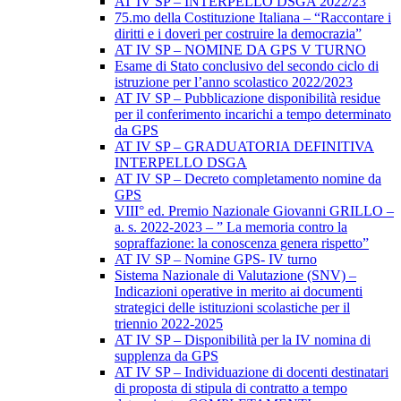
AT IV SP – INTERPELLO DSGA 2022/23
75.mo della Costituzione Italiana – “Raccontare i
diritti e i doveri per costruire la democrazia”
AT IV SP – NOMINE DA GPS V TURNO
Esame di Stato conclusivo del secondo ciclo di
istruzione per l’anno scolastico 2022/2023
AT IV SP – Pubblicazione disponibilità residue
per il conferimento incarichi a tempo determinato
da GPS
AT IV SP – GRADUATORIA DEFINITIVA
INTERPELLO DSGA
AT IV SP – Decreto completamento nomine da
GPS
VIII° ed. Premio Nazionale Giovanni GRILLO –
a. s. 2022-2023 – ” La memoria contro la
sopraffazione: la conoscenza genera rispetto”
AT IV SP – Nomine GPS- IV turno
Sistema Nazionale di Valutazione (SNV) –
Indicazioni operative in merito ai documenti
strategici delle istituzioni scolastiche per il
triennio 2022-2025
AT IV SP – Disponibilità per la IV nomina di
supplenza da GPS
AT IV SP – Individuazione di docenti destinatari
di proposta di stipula di contratto a tempo