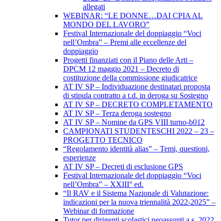
allegati
WEBINAR: “LE DONNE…DAI CPIA AL
MONDO DEL LAVORO”
Festival Internazionale del doppiaggio “Voci
nell’Ombra” – Premi alle eccellenze del
doppiaggio
Progetti finanziati con il Piano delle Arti –
DPCM 12 maggio 2021 – Decreto di
costituzione della commissione giudicatrice
AT IV SP – Individuazione destinatari proposta
di stipula contratto a t.d. in deroga su Sostegno
AT IV SP – DECRETO COMPLETAMENTO
AT IV SP – Terza deroga sostegno
AT IV SP – Nomine da GPS VIII turno-b012
CAMPIONATI STUDENTESCHI 2022 – 23 –
PROGETTO TECNICO
“Regolamento identità alias” – Temi, questioni,
esperienze
AT IV SP – Decreti di esclusione GPS
Festival Internazionale del doppiaggio “Voci
nell’Ombra” – XXIII° ed.
“Il RAV e il Sistema Nazionale di Valutazione:
indicazioni per la nuova triennalità 2022-2025” –
Webinar di formazione
Tutor per dirigenti scolastici neoassunti a.s. 2022