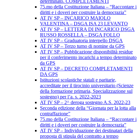
determinato. COMPLETAMENTI
75.mo della Costituzione Italiana – “Raccontare i
diritti e i doveri per costruire la democrazia”
AT IV SP – INCARICO MAIOLO
VALENTINA – DSGA ISA 23 LEVANTO
AT IV SP – LETTERA DI INCARICO DSGA
RUSSO ROSSELLA – DSGA FOLLO
AT IV SP – Graduatoria interpello DSGA
AT IV SP – Terzo turno di nomine da GPS
AT IV SP – Pubblicazione disponibilità residue
per il conferimento incarichi a tempo determinato
da GPS
AT IV SP – DECRETO COMPLETAMENTI
DA GPS
Istituzioni scolastiche statali e paritarie,
accreditate per il tirocinio universitario (Scienze
della formazione primaria, Specializzazione sul
sostegno) per l’a. s. 2022-2023
AT IV SP – 2^ deroga sostegno A.S. 2022-23
Seconda edizione della “Giornata per la lotta alla
contraffazione”
75.mo della Costituzione Italiana – “Raccontare i
diritti e i doveri per costruire la democrazia”
AT IV SP – Individuazione dei destinatari della
proposta di stipula del contratto a tempo