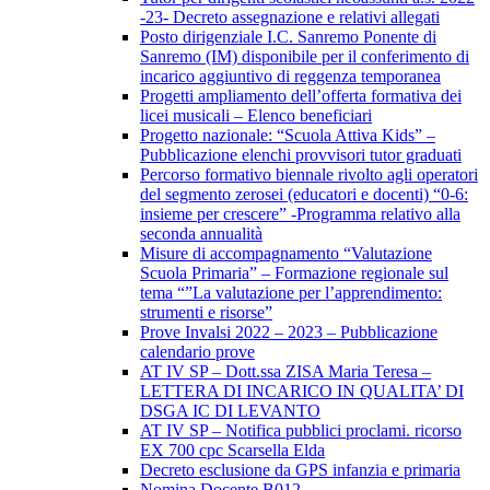
-23- Decreto assegnazione e relativi allegati
Posto dirigenziale I.C. Sanremo Ponente di
Sanremo (IM) disponibile per il conferimento di
incarico aggiuntivo di reggenza temporanea
Progetti ampliamento dell’offerta formativa dei
licei musicali – Elenco beneficiari
Progetto nazionale: “Scuola Attiva Kids” –
Pubblicazione elenchi provvisori tutor graduati
Percorso formativo biennale rivolto agli operatori
del segmento zerosei (educatori e docenti) “0-6:
insieme per crescere” -Programma relativo alla
seconda annualità
Misure di accompagnamento “Valutazione
Scuola Primaria” – Formazione regionale sul
tema “”La valutazione per l’apprendimento:
strumenti e risorse”
Prove Invalsi 2022 – 2023 – Pubblicazione
calendario prove
AT IV SP – Dott.ssa ZISA Maria Teresa –
LETTERA DI INCARICO IN QUALITA’ DI
DSGA IC DI LEVANTO
AT IV SP – Notifica pubblici proclami. ricorso
EX 700 cpc Scarsella Elda
Decreto esclusione da GPS infanzia e primaria
Nomina Docente B012