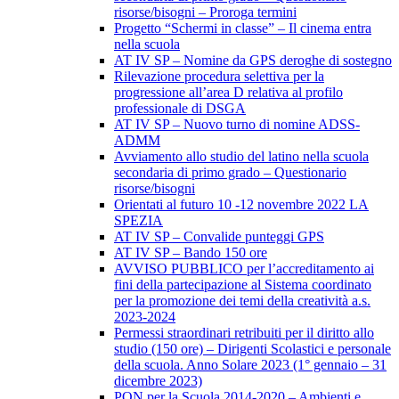
risorse/bisogni – Proroga termini
Progetto “Schermi in classe” – Il cinema entra
nella scuola
AT IV SP – Nomine da GPS deroghe di sostegno
Rilevazione procedura selettiva per la
progressione all’area D relativa al profilo
professionale di DSGA
AT IV SP – Nuovo turno di nomine ADSS-
ADMM
Avviamento allo studio del latino nella scuola
secondaria di primo grado – Questionario
risorse/bisogni
Orientati al futuro 10 -12 novembre 2022 LA
SPEZIA
AT IV SP – Convalide punteggi GPS
AT IV SP – Bando 150 ore
AVVISO PUBBLICO per l’accreditamento ai
fini della partecipazione al Sistema coordinato
per la promozione dei temi della creatività a.s.
2023-2024
Permessi straordinari retribuiti per il diritto allo
studio (150 ore) – Dirigenti Scolastici e personale
della scuola. Anno Solare 2023 (1° gennaio – 31
dicembre 2023)
PON per la Scuola 2014-2020 – Ambienti e