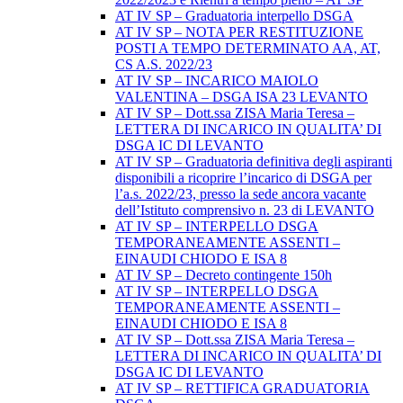
AT IV SP – Graduatoria interpello DSGA
AT IV SP – NOTA PER RESTITUZIONE
POSTI A TEMPO DETERMINATO AA, AT,
CS A.S. 2022/23
AT IV SP – INCARICO MAIOLO
VALENTINA – DSGA ISA 23 LEVANTO
AT IV SP – Dott.ssa ZISA Maria Teresa –
LETTERA DI INCARICO IN QUALITA’ DI
DSGA IC DI LEVANTO
AT IV SP – Graduatoria definitiva degli aspiranti
disponibili a ricoprire l’incarico di DSGA per
l’a.s. 2022/23, presso la sede ancora vacante
dell’Istituto comprensivo n. 23 di LEVANTO
AT IV SP – INTERPELLO DSGA
TEMPORANEAMENTE ASSENTI –
EINAUDI CHIODO E ISA 8
AT IV SP – Decreto contingente 150h
AT IV SP – INTERPELLO DSGA
TEMPORANEAMENTE ASSENTI –
EINAUDI CHIODO E ISA 8
AT IV SP – Dott.ssa ZISA Maria Teresa –
LETTERA DI INCARICO IN QUALITA’ DI
DSGA IC DI LEVANTO
AT IV SP – RETTIFICA GRADUATORIA