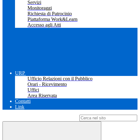
Servizi
Monitoraggi
Richiesta di Patrocinio
Piattaforma Work&Learn
Accesso agli Atti
URP
Ufficio Relazioni con il Pubblico
Orari - Ricevimento
Uffici
Area Riservata
Contatti
Link
Campo di ricerca per le pagine del sito