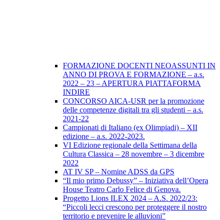
FORMAZIONE DOCENTI NEOASSUNTI IN
ANNO DI PROVA E FORMAZIONE – a.s.
2022 – 23 – APERTURA PIATTAFORMA
INDIRE
CONCORSO AICA-USR per la promozione
delle competenze digitali tra gli studenti – a.s.
2021-22
Campionati di Italiano (ex Olimpiadi) – XII
edizione – a.s. 2022-2023.
VI Edizione regionale della Settimana della
Cultura Classica – 28 novembre – 3 dicembre
2022
AT IV SP – Nomine ADSS da GPS
“Il mio primo Debussy” – Iniziativa dell’Opera
House Teatro Carlo Felice di Genova.
Progetto Lions ILEX 2024 – A.S. 2022/23:
“Piccoli lecci crescono per proteggere il nostro
territorio e prevenire le alluvioni”