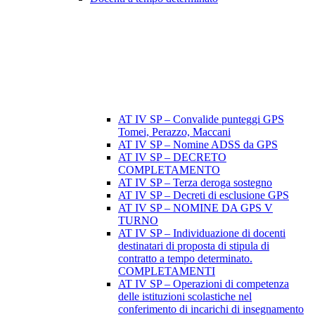
AT IV SP – Convalide punteggi GPS
Tomei, Perazzo, Maccani
AT IV SP – Nomine ADSS da GPS
AT IV SP – DECRETO
COMPLETAMENTO
AT IV SP – Terza deroga sostegno
AT IV SP – Decreti di esclusione GPS
AT IV SP – NOMINE DA GPS V
TURNO
AT IV SP – Individuazione di docenti
destinatari di proposta di stipula di
contratto a tempo determinato.
COMPLETAMENTI
AT IV SP – Operazioni di competenza
delle istituzioni scolastiche nel
conferimento di incarichi di insegnamento