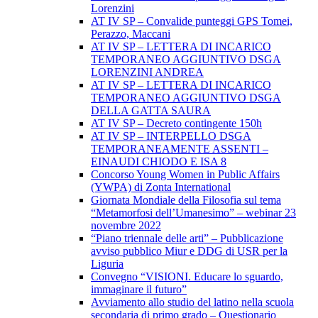
Lorenzini
AT IV SP – Convalide punteggi GPS Tomei,
Perazzo, Maccani
AT IV SP – LETTERA DI INCARICO
TEMPORANEO AGGIUNTIVO DSGA
LORENZINI ANDREA
AT IV SP – LETTERA DI INCARICO
TEMPORANEO AGGIUNTIVO DSGA
DELLA GATTA SAURA
AT IV SP – Decreto contingente 150h
AT IV SP – INTERPELLO DSGA
TEMPORANEAMENTE ASSENTI –
EINAUDI CHIODO E ISA 8
Concorso Young Women in Public Affairs
(YWPA) di Zonta International
Giornata Mondiale della Filosofia sul tema
“Metamorfosi dell’Umanesimo” – webinar 23
novembre 2022
“Piano triennale delle arti” – Pubblicazione
avviso pubblico Miur e DDG di USR per la
Liguria
Convegno “VISIONI. Educare lo sguardo,
immaginare il futuro”
Avviamento allo studio del latino nella scuola
secondaria di primo grado – Questionario