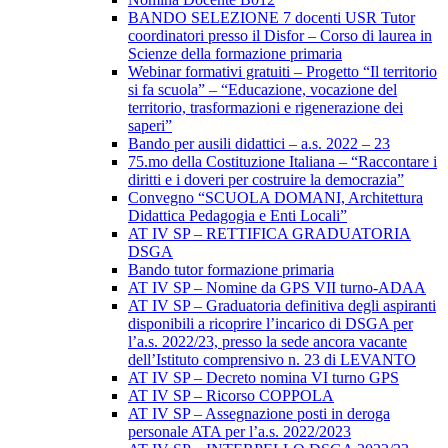
BANDO SELEZIONE 7 docenti USR Tutor
coordinatori presso il Disfor – Corso di laurea in
Scienze della formazione primaria
Webinar formativi gratuiti – Progetto “Il territorio
si fa scuola” – “Educazione, vocazione del
territorio, trasformazioni e rigenerazione dei
saperi”
Bando per ausili didattici – a.s. 2022 – 23
75.mo della Costituzione Italiana – “Raccontare i
diritti e i doveri per costruire la democrazia”
Convegno “SCUOLA DOMANI, Architettura
Didattica Pedagogia e Enti Locali”
AT IV SP – RETTIFICA GRADUATORIA
DSGA
Bando tutor formazione primaria
AT IV SP – Nomine da GPS VII turno-ADAA
AT IV SP – Graduatoria definitiva degli aspiranti
disponibili a ricoprire l’incarico di DSGA per
l’a.s. 2022/23, presso la sede ancora vacante
dell’Istituto comprensivo n. 23 di LEVANTO
AT IV SP – Decreto nomina VI turno GPS
AT IV SP – Ricorso COPPOLA
AT IV SP – Assegnazione posti in deroga
personale ATA per l’a.s. 2022/2023