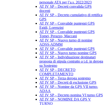
personale ATA per l’a.s. 2022/2023
AT IV SP – Decreti convalida GPS
docenti
AT IV SP – Decreto cumulativo di rettifica
GPS
AT IV SP – Convalide punteggi GPS
Egidi, Lorenzini
AT IV SP – Convalide punteggi GPS
Tomei, Perazzo, Maccani
AT IV SP – Nuovo turno di nomine
ADSS-ADMM
AT IV SP – Convalide punteggi GPS
AT IV SP – Nuovo turno nomine GPS
AT IV SP – Individuazione destinatari
proposta di stipula contratto a t.d. in deroga
su Sostegno
AT IV SP – DECRETO
COMPLETAMENTO
AT IV SP – Terza deroga sostegno
AT IV SP – Decreti di esclusione GPS
AT IV SP – Nomine da GPS VII turno-
ADAA
AT IV SP – Decreto nomina VI turno GPS
AT IV SP – NOMINE DA GPS V
TURNO