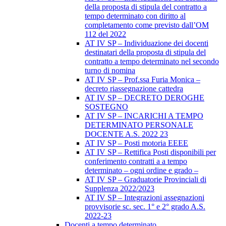
della proposta di stipula del contratto a
tempo determinato con diritto al
completamento come previsto dall’OM
112 del 2022
AT IV SP – Individuazione dei docenti
destinatari della proposta di stipula del
contratto a tempo determinato nel secondo
turno di nomina
AT IV SP – Prof.ssa Furia Monica –
decreto riassegnazione cattedra
AT IV SP – DECRETO DEROGHE
SOSTEGNO
AT IV SP – INCARICHI A TEMPO
DETERMINATO PERSONALE
DOCENTE A.S. 2022 23
AT IV SP – Posti motoria EEEE
AT IV SP – Rettifica Posti disponibili per
conferimento contratti a a tempo
determinato – ogni ordine e grado –
AT IV SP – Graduatorie Provinciali di
Supplenza 2022/2023
AT IV SP – Integrazioni assegnazioni
provvisorie sc. sec. 1° e 2° grado A.S.
2022-23
Docenti a tempo determinato