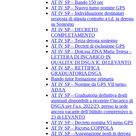
AT IV SP – Bando 150 ore
AT IV SP – Nuovo turno nomine GPS
AT IV SP – Individuazione destinatari
proposta di stipula contratto a t.d. in deroga
su Sostegno
AT IV SP – DECRETO
COMPLETAMENTO
AT IV SP – Terza deroga sostegno
AT IV SP – Decreti di esclusione GPS
AT IV SP – Dott.ssa ZISA Maria Teresa –
LETTERA DI INCARICO IN
QUALITA’ DI DSGA IC DI LEVANTO
AT IV SP – RETTIFICA
GRADUATORIA DSGA
Bando tutor formazione primaria
AT IV SP – Nomine da GPS VII turno-
ADAA
AT IV SP – Graduatoria definitiva degli
aspiranti disponibili a ricoprire l’incarico di
DSGA per l’a.s. 2022/23, presso la sede
ancora vacante dell’Istituto comprensivo n.
23 di LEVANTO
AT IV SP – Decreto nomina VI turno GPS
AT IV SP – Ricorso COPPOLA
AT IV SP – Assegnazione posti in deroga