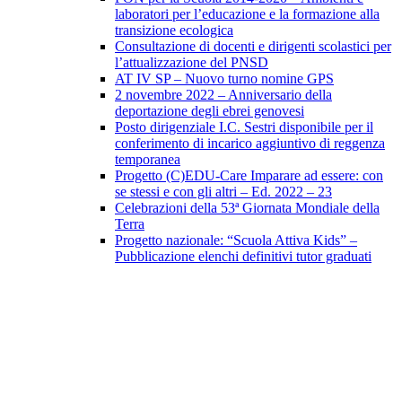
laboratori per l’educazione e la formazione alla
transizione ecologica
Consultazione di docenti e dirigenti scolastici per
l’attualizzazione del PNSD
AT IV SP – Nuovo turno nomine GPS
2 novembre 2022 – Anniversario della
deportazione degli ebrei genovesi
Posto dirigenziale I.C. Sestri disponibile per il
conferimento di incarico aggiuntivo di reggenza
temporanea
Progetto (C)EDU-Care Imparare ad essere: con
se stessi e con gli altri – Ed. 2022 – 23
Celebrazioni della 53ª Giornata Mondiale della
Terra
Progetto nazionale: “Scuola Attiva Kids” –
Pubblicazione elenchi definitivi tutor graduati