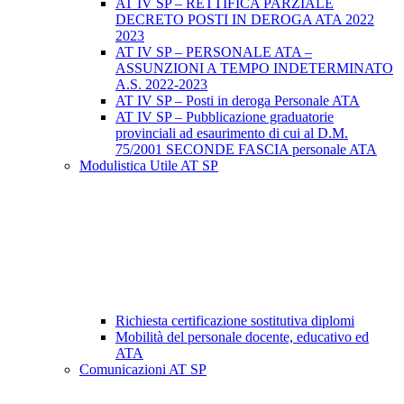
AT IV SP – RETTIFICA PARZIALE
DECRETO POSTI IN DEROGA ATA 2022
2023
AT IV SP – PERSONALE ATA –
ASSUNZIONI A TEMPO INDETERMINATO
A.S. 2022-2023
AT IV SP – Posti in deroga Personale ATA
AT IV SP – Pubblicazione graduatorie
provinciali ad esaurimento di cui al D.M.
75/2001 SECONDE FASCIA personale ATA
Modulistica Utile AT SP
Richiesta certificazione sostitutiva diplomi
Mobilità del personale docente, educativo ed
ATA
Comunicazioni AT SP