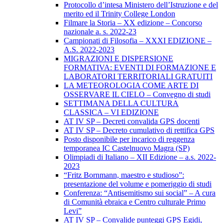
Protocollo d’intesa Ministero dell’Istruzione e del
merito ed il Trinity College London
Filmare la Storia – XX edizione – Concorso
nazionale a. s. 2022-23
Campionati di Filosofia – XXXI EDIZIONE –
A.S. 2022-2023
MIGRAZIONI E DISPERSIONE
FORMATIVA: EVENTI DI FORMAZIONE E
LABORATORI TERRITORIALI GRATUITI
LA METEOROLOGIA COME ARTE DI
OSSERVARE IL CIELO – Convegno di studi
SETTIMANA DELLA CULTURA
CLASSICA – VI EDIZIONE
AT IV SP – Decreti convalida GPS docenti
AT IV SP – Decreto cumulativo di rettifica GPS
Posto disponibile per incarico di reggenza
temporanea IC Castelnuovo Magra (SP)
Olimpiadi di Italiano – XII Edizione – a.s. 2022-
2023
“Fritz Bornmann, maestro e studioso”:
presentazione del volume e pomeriggio di studi
Conferenza: “Antisemitismo sui social” – A cura
di Comunità ebraica e Centro culturale Primo
Levi”
AT IV SP – Convalide punteggi GPS Egidi,