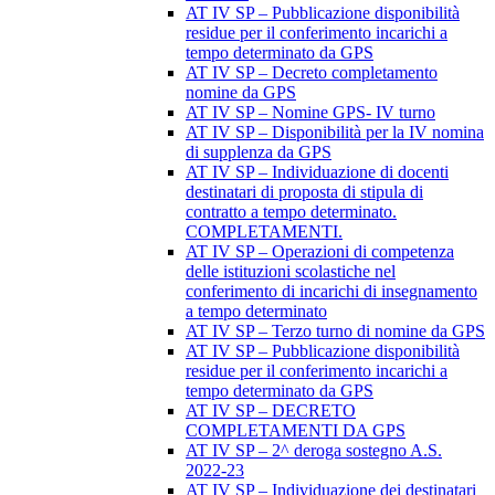
AT IV SP – Pubblicazione disponibilità
residue per il conferimento incarichi a
tempo determinato da GPS
AT IV SP – Decreto completamento
nomine da GPS
AT IV SP – Nomine GPS- IV turno
AT IV SP – Disponibilità per la IV nomina
di supplenza da GPS
AT IV SP – Individuazione di docenti
destinatari di proposta di stipula di
contratto a tempo determinato.
COMPLETAMENTI.
AT IV SP – Operazioni di competenza
delle istituzioni scolastiche nel
conferimento di incarichi di insegnamento
a tempo determinato
AT IV SP – Terzo turno di nomine da GPS
AT IV SP – Pubblicazione disponibilità
residue per il conferimento incarichi a
tempo determinato da GPS
AT IV SP – DECRETO
COMPLETAMENTI DA GPS
AT IV SP – 2^ deroga sostegno A.S.
2022-23
AT IV SP – Individuazione dei destinatari