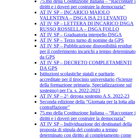
75.mo della Costituzione Italiana – “Raccontare i
diritti e i doveri per costruire la democrazia”
AT IV SP – INCARICO MAIOLO
VALENTINA – DSGA ISA 23 LEVANTO
AT IV SP – LETTERA DI INCARICO DSGA
RUSSO ROSSELLA – DSGA FOLLO
AT IV SP – Graduatoria interpello DSGA
AT IV SP – Terzo turno di nomine da GPS
AT IV SP – Pubblicazione disponibilità residue
per il conferimento incarichi a tempo determinato
da GPS
AT IV SP – DECRETO COMPLETAMENTI
DA GPS
Istituzioni scolastiche statali e paritarie,
accreditate per il tirocinio universitario (Scienze
della formazione primaria, Specializzazione sul
sostegno) per l’a. s. 2022-2023
AT IV SP – 2^ deroga sostegno A.S. 2022-23
Seconda edizione della “Giornata per la lotta alla
contraffazione”
75.mo della Costituzione Italiana – “Raccontare i
diritti e i doveri per costruire la democrazia”
AT IV SP – Individuazione dei destinatari della
proposta di stipula del contratto a tempo
determinato con diritto al completamento come