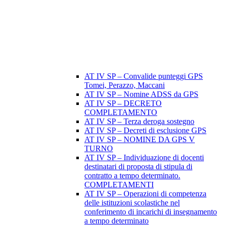
AT IV SP – Convalide punteggi GPS
Tomei, Perazzo, Maccani
AT IV SP – Nomine ADSS da GPS
AT IV SP – DECRETO
COMPLETAMENTO
AT IV SP – Terza deroga sostegno
AT IV SP – Decreti di esclusione GPS
AT IV SP – NOMINE DA GPS V
TURNO
AT IV SP – Individuazione di docenti
destinatari di proposta di stipula di
contratto a tempo determinato.
COMPLETAMENTI
AT IV SP – Operazioni di competenza
delle istituzioni scolastiche nel
conferimento di incarichi di insegnamento
a tempo determinato