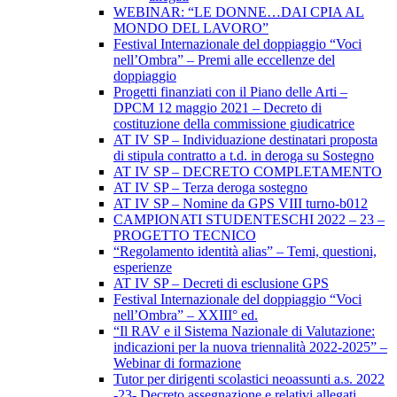
WEBINAR: “LE DONNE…DAI CPIA AL
MONDO DEL LAVORO”
Festival Internazionale del doppiaggio “Voci
nell’Ombra” – Premi alle eccellenze del
doppiaggio
Progetti finanziati con il Piano delle Arti –
DPCM 12 maggio 2021 – Decreto di
costituzione della commissione giudicatrice
AT IV SP – Individuazione destinatari proposta
di stipula contratto a t.d. in deroga su Sostegno
AT IV SP – DECRETO COMPLETAMENTO
AT IV SP – Terza deroga sostegno
AT IV SP – Nomine da GPS VIII turno-b012
CAMPIONATI STUDENTESCHI 2022 – 23 –
PROGETTO TECNICO
“Regolamento identità alias” – Temi, questioni,
esperienze
AT IV SP – Decreti di esclusione GPS
Festival Internazionale del doppiaggio “Voci
nell’Ombra” – XXIII° ed.
“Il RAV e il Sistema Nazionale di Valutazione:
indicazioni per la nuova triennalità 2022-2025” –
Webinar di formazione
Tutor per dirigenti scolastici neoassunti a.s. 2022
-23- Decreto assegnazione e relativi allegati