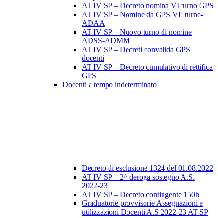
AT IV SP – Decreto nomina VI turno GPS
AT IV SP – Nomine da GPS VII turno-
ADAA
AT IV SP – Nuovo turno di nomine
ADSS-ADMM
AT IV SP – Decreti convalida GPS
docenti
AT IV SP – Decreto cumulativo di rettifica
GPS
Docenti a tempo indeterminato
Decreto di esclusione 1324 del 01.08.2022
AT IV SP – 2^ deroga sostegno A.S.
2022-23
AT IV SP – Decreto contingente 150h
Graduatorie provvisorie Assegnazioni e
utilizzazioni Docenti A.S 2022-23 AT-SP