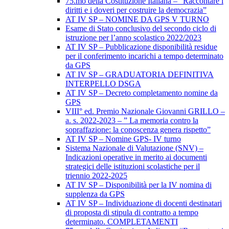
75.mo della Costituzione Italiana – “Raccontare i
diritti e i doveri per costruire la democrazia”
AT IV SP – NOMINE DA GPS V TURNO
Esame di Stato conclusivo del secondo ciclo di
istruzione per l’anno scolastico 2022/2023
AT IV SP – Pubblicazione disponibilità residue
per il conferimento incarichi a tempo determinato
da GPS
AT IV SP – GRADUATORIA DEFINITIVA
INTERPELLO DSGA
AT IV SP – Decreto completamento nomine da
GPS
VIII° ed. Premio Nazionale Giovanni GRILLO –
a. s. 2022-2023 – ” La memoria contro la
sopraffazione: la conoscenza genera rispetto”
AT IV SP – Nomine GPS- IV turno
Sistema Nazionale di Valutazione (SNV) –
Indicazioni operative in merito ai documenti
strategici delle istituzioni scolastiche per il
triennio 2022-2025
AT IV SP – Disponibilità per la IV nomina di
supplenza da GPS
AT IV SP – Individuazione di docenti destinatari
di proposta di stipula di contratto a tempo
determinato. COMPLETAMENTI