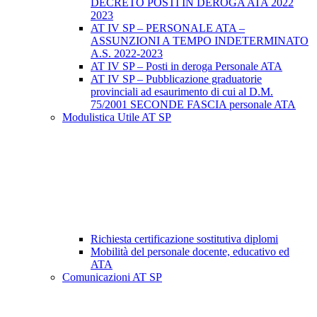
DECRETO POSTI IN DEROGA ATA 2022
2023
AT IV SP – PERSONALE ATA –
ASSUNZIONI A TEMPO INDETERMINATO
A.S. 2022-2023
AT IV SP – Posti in deroga Personale ATA
AT IV SP – Pubblicazione graduatorie
provinciali ad esaurimento di cui al D.M.
75/2001 SECONDE FASCIA personale ATA
Modulistica Utile AT SP
Richiesta certificazione sostitutiva diplomi
Mobilità del personale docente, educativo ed
ATA
Comunicazioni AT SP