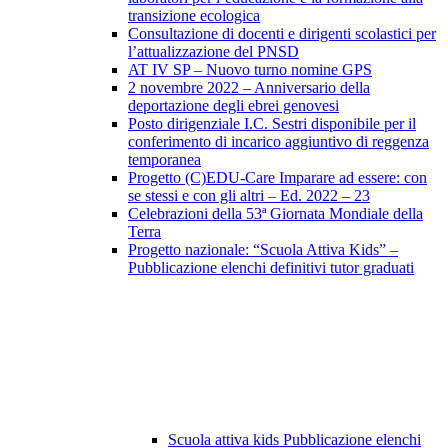
transizione ecologica
Consultazione di docenti e dirigenti scolastici per
l’attualizzazione del PNSD
AT IV SP – Nuovo turno nomine GPS
2 novembre 2022 – Anniversario della
deportazione degli ebrei genovesi
Posto dirigenziale I.C. Sestri disponibile per il
conferimento di incarico aggiuntivo di reggenza
temporanea
Progetto (C)EDU-Care Imparare ad essere: con
se stessi e con gli altri – Ed. 2022 – 23
Celebrazioni della 53ª Giornata Mondiale della
Terra
Progetto nazionale: “Scuola Attiva Kids” –
Pubblicazione elenchi definitivi tutor graduati
Scuola attiva kids Pubblicazione elenchi