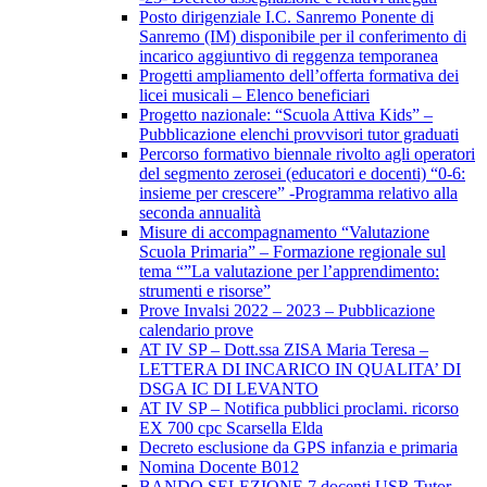
Posto dirigenziale I.C. Sanremo Ponente di
Sanremo (IM) disponibile per il conferimento di
incarico aggiuntivo di reggenza temporanea
Progetti ampliamento dell’offerta formativa dei
licei musicali – Elenco beneficiari
Progetto nazionale: “Scuola Attiva Kids” –
Pubblicazione elenchi provvisori tutor graduati
Percorso formativo biennale rivolto agli operatori
del segmento zerosei (educatori e docenti) “0-6:
insieme per crescere” -Programma relativo alla
seconda annualità
Misure di accompagnamento “Valutazione
Scuola Primaria” – Formazione regionale sul
tema “”La valutazione per l’apprendimento:
strumenti e risorse”
Prove Invalsi 2022 – 2023 – Pubblicazione
calendario prove
AT IV SP – Dott.ssa ZISA Maria Teresa –
LETTERA DI INCARICO IN QUALITA’ DI
DSGA IC DI LEVANTO
AT IV SP – Notifica pubblici proclami. ricorso
EX 700 cpc Scarsella Elda
Decreto esclusione da GPS infanzia e primaria
Nomina Docente B012
BANDO SELEZIONE 7 docenti USR Tutor