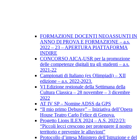
FORMAZIONE DOCENTI NEOASSUNTI IN
ANNO DI PROVA E FORMAZIONE – a.s.
2022 – 23 – APERTURA PIATTAFORMA
INDIRE
CONCORSO AICA-USR per la promozione
delle competenze digitali tra gli studenti – a.s.
2021-22
Campionati di Italiano (ex Olimpiadi) – XII
edizione – a.s. 2022-2023.
VI Edizione regionale della Settimana della
Cultura Classica – 28 novembre – 3 dicembre
2022
AT IV SP – Nomine ADSS da GPS
“Il mio primo Debussy” – Iniziativa dell’Opera
House Teatro Carlo Felice di Genova.
Progetto Lions ILEX 2024 – A.S. 2022/23:
“Piccoli lecci crescono per proteggere il nostro
territorio e prevenire le alluvioni”
Protocollo d’intesa Ministero dell’Istruzione e del