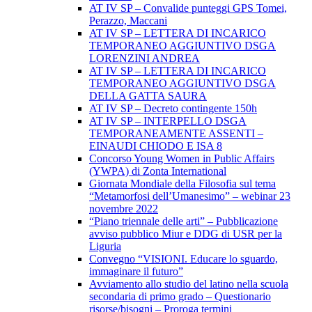
AT IV SP – Convalide punteggi GPS Tomei,
Perazzo, Maccani
AT IV SP – LETTERA DI INCARICO
TEMPORANEO AGGIUNTIVO DSGA
LORENZINI ANDREA
AT IV SP – LETTERA DI INCARICO
TEMPORANEO AGGIUNTIVO DSGA
DELLA GATTA SAURA
AT IV SP – Decreto contingente 150h
AT IV SP – INTERPELLO DSGA
TEMPORANEAMENTE ASSENTI –
EINAUDI CHIODO E ISA 8
Concorso Young Women in Public Affairs
(YWPA) di Zonta International
Giornata Mondiale della Filosofia sul tema
“Metamorfosi dell’Umanesimo” – webinar 23
novembre 2022
“Piano triennale delle arti” – Pubblicazione
avviso pubblico Miur e DDG di USR per la
Liguria
Convegno “VISIONI. Educare lo sguardo,
immaginare il futuro”
Avviamento allo studio del latino nella scuola
secondaria di primo grado – Questionario
risorse/bisogni – Proroga termini