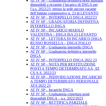
AT IV SP – Graduatoria definitiva degli aspiranti
disponibili a ricoprire l’incarico di DSGA per
l’a.s. 2022/23, presso la sede ancora vacante
dell’Istituto comprensivo n. 23 di LEVANTO
AT IV SP – INTERPELLO DSGA 2022/23
AT IV SP – GRADUATORIA DEFINITIVA
INTERPELLO DSGA
AT IV SP – INCARICO MAIOLO
VALENTINA – DSGA ISA 23 LEVANTO
AT IV SP – LETTERA DI INCARICO DSGA
RUSSO ROSSELLA – DSGA FOLLO
AT IV SP – Graduatoria interpello DSGA
AT IV SP – Graduatoria definitiva interpello
DSGA
AT IV SP – INTERPELLO DSGA 2022 23
AT IV SP – NOTA PER RESTITUZIONE
POSTI A TEMPO DETERMINATO AA, AT,
CS A.S. 2022/23
AT IV SP – INDIVIDUAZIONE INCARICHI
A TEMPO DETERMINATO PERSONALE
ATA 2022 23
AT IV SP – Incarichi DSGA
AT IV SP – Graduatoria copertura posti
disponibili DSGA – a.s. 2022/2023
AT IV SP – RETTIFICA PARZIALE