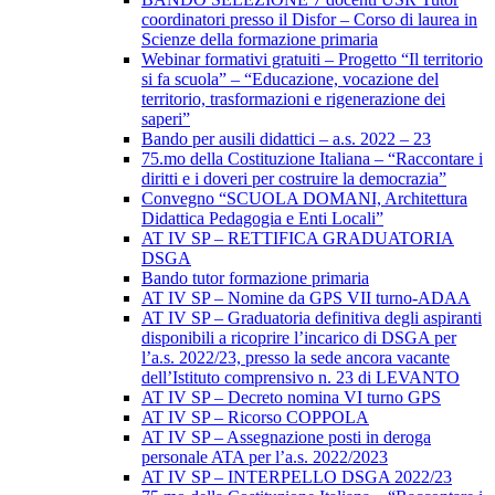
coordinatori presso il Disfor – Corso di laurea in
Scienze della formazione primaria
Webinar formativi gratuiti – Progetto “Il territorio
si fa scuola” – “Educazione, vocazione del
territorio, trasformazioni e rigenerazione dei
saperi”
Bando per ausili didattici – a.s. 2022 – 23
75.mo della Costituzione Italiana – “Raccontare i
diritti e i doveri per costruire la democrazia”
Convegno “SCUOLA DOMANI, Architettura
Didattica Pedagogia e Enti Locali”
AT IV SP – RETTIFICA GRADUATORIA
DSGA
Bando tutor formazione primaria
AT IV SP – Nomine da GPS VII turno-ADAA
AT IV SP – Graduatoria definitiva degli aspiranti
disponibili a ricoprire l’incarico di DSGA per
l’a.s. 2022/23, presso la sede ancora vacante
dell’Istituto comprensivo n. 23 di LEVANTO
AT IV SP – Decreto nomina VI turno GPS
AT IV SP – Ricorso COPPOLA
AT IV SP – Assegnazione posti in deroga
personale ATA per l’a.s. 2022/2023
AT IV SP – INTERPELLO DSGA 2022/23