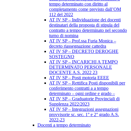
tempo determinato con diritto al
completamento come previsto dall’OM
112 del 2022
AT IV SP – Individuazione dei docenti
destinatari della proposta di stipula del
contratto a tempo determinato nel secondo
turno di nomina
AT IV SP – Prof.ssa Furia Monica –
decreto riassegnazione cattedra
AT IV SP – DECRETO DEROGHE
SOSTEGNO
AT IV SP – INCARICHI A TEMPO
DETERMINATO PERSONALE
DOCENTE A.S. 2022 23
AT IV SP – Posti motoria EEEE
AT IV SP – Rettifica Posti disponibili per
conferimento contratti a a tempo
determinato – ogni ordine e grado –
AT IV SP – Graduatorie Provinciali di
Supplenza 2022/2023
AT IV SP – Integrazioni assegnazioni
provvisorie sc. sec. 1° e 2° grado A.S.
2022-23
Docenti a tempo determinato