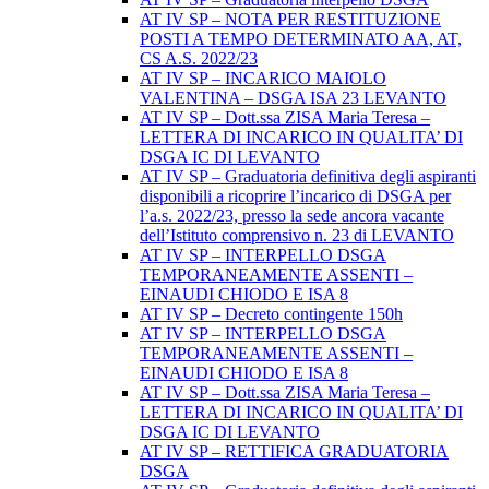
AT IV SP – NOTA PER RESTITUZIONE
POSTI A TEMPO DETERMINATO AA, AT,
CS A.S. 2022/23
AT IV SP – INCARICO MAIOLO
VALENTINA – DSGA ISA 23 LEVANTO
AT IV SP – Dott.ssa ZISA Maria Teresa –
LETTERA DI INCARICO IN QUALITA’ DI
DSGA IC DI LEVANTO
AT IV SP – Graduatoria definitiva degli aspiranti
disponibili a ricoprire l’incarico di DSGA per
l’a.s. 2022/23, presso la sede ancora vacante
dell’Istituto comprensivo n. 23 di LEVANTO
AT IV SP – INTERPELLO DSGA
TEMPORANEAMENTE ASSENTI –
EINAUDI CHIODO E ISA 8
AT IV SP – Decreto contingente 150h
AT IV SP – INTERPELLO DSGA
TEMPORANEAMENTE ASSENTI –
EINAUDI CHIODO E ISA 8
AT IV SP – Dott.ssa ZISA Maria Teresa –
LETTERA DI INCARICO IN QUALITA’ DI
DSGA IC DI LEVANTO
AT IV SP – RETTIFICA GRADUATORIA
DSGA