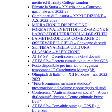
merito ed il Trinity College London
Filmare la Storia – XX edizione – Concorso
nazionale a. s. 2022-23
Campionati di Filosofia – XXXI EDIZIONE –
A.S. 2022-2023
MIGRAZIONI E DISPERSIONE
FORMATIVA: EVENTI DI FORMAZIONE E
LABORATORI TERRITORIALI GRATUITI
LA METEOROLOGIA COME ARTE DI
OSSERVARE IL CIELO – Convegno di studi
SETTIMANA DELLA CULTURA
CLASSICA – VI EDIZIONE
AT IV SP – Decreti convalida GPS docenti
AT IV SP – Decreto cumulativo di rettifica GPS
Posto disponibile per incarico di reggenza
temporanea IC Castelnuovo Magra (SP)
Olimpiadi di Italiano – XII Edizione – a.s. 2022-
2023
“Fritz Bornmann, maestro e studioso”:
presentazione del volume e pomeriggio di studi
Conferenza: “Antisemitismo sui social” – A cura
di Comunità ebraica e Centro culturale Primo
Levi”
AT IV SP – Convalide punteggi GPS Egidi,
Lorenzini