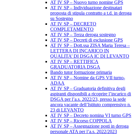
AT IV SP – Nuovo turno nomine GPS
AT IV SP – Individuazione destinatari
proposta di stipula contratto a t.d. in deroga
su Sostegno
AT IV SP – DECRETO
COMPLETAMENTO
AT IV SP – Terza deroga sostegno
AT IV SP – Decreti di esclusione GPS
AT IV SP – Dott.ssa ZISA Maria Teresa –
LETTERA DI INCARICO IN
QUALITA’ DI DSGA IC DI LEVANTO
AT IV SP – RETTIFICA
GRADUATORIA DSGA
Bando tutor formazione primaria
AT IV SP – Nomine da GPS VII turno-
ADAA
AT IV SP – Graduatoria definitiva degli
aspiranti disponibili a ricoprire l’incarico di
DSGA per l’a.s. 2022/23, presso la sede
ancora vacante dell’Istituto comprensivo n.
23 di LEVANTO
AT IV SP – Decreto nomina VI turno GPS
AT IV SP – Ricorso COPPOLA
AT IV SP – Assegnazione posti in deroga
personale ATA per l’a.s. 2022/2023