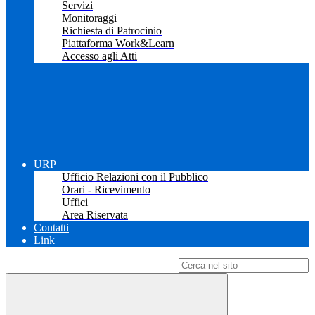
Servizi
Monitoraggi
Richiesta di Patrocinio
Piattaforma Work&Learn
Accesso agli Atti
URP
Ufficio Relazioni con il Pubblico
Orari - Ricevimento
Uffici
Area Riservata
Contatti
Link
Campo di ricerca per le pagine del sito