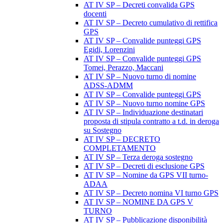
AT IV SP – Decreti convalida GPS
docenti
AT IV SP – Decreto cumulativo di rettifica
GPS
AT IV SP – Convalide punteggi GPS
Egidi, Lorenzini
AT IV SP – Convalide punteggi GPS
Tomei, Perazzo, Maccani
AT IV SP – Nuovo turno di nomine
ADSS-ADMM
AT IV SP – Convalide punteggi GPS
AT IV SP – Nuovo turno nomine GPS
AT IV SP – Individuazione destinatari
proposta di stipula contratto a t.d. in deroga
su Sostegno
AT IV SP – DECRETO
COMPLETAMENTO
AT IV SP – Terza deroga sostegno
AT IV SP – Decreti di esclusione GPS
AT IV SP – Nomine da GPS VII turno-
ADAA
AT IV SP – Decreto nomina VI turno GPS
AT IV SP – NOMINE DA GPS V
TURNO
AT IV SP – Pubblicazione disponibilità