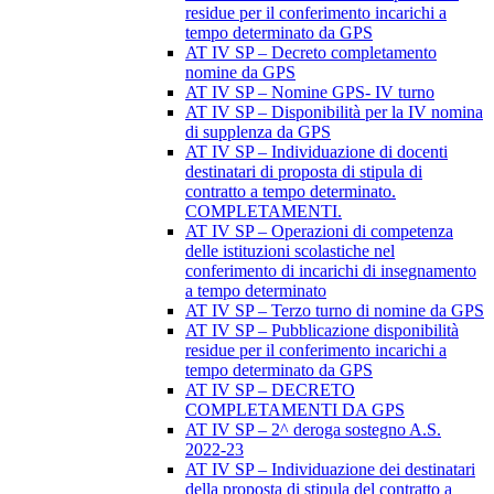
residue per il conferimento incarichi a
tempo determinato da GPS
AT IV SP – Decreto completamento
nomine da GPS
AT IV SP – Nomine GPS- IV turno
AT IV SP – Disponibilità per la IV nomina
di supplenza da GPS
AT IV SP – Individuazione di docenti
destinatari di proposta di stipula di
contratto a tempo determinato.
COMPLETAMENTI.
AT IV SP – Operazioni di competenza
delle istituzioni scolastiche nel
conferimento di incarichi di insegnamento
a tempo determinato
AT IV SP – Terzo turno di nomine da GPS
AT IV SP – Pubblicazione disponibilità
residue per il conferimento incarichi a
tempo determinato da GPS
AT IV SP – DECRETO
COMPLETAMENTI DA GPS
AT IV SP – 2^ deroga sostegno A.S.
2022-23
AT IV SP – Individuazione dei destinatari
della proposta di stipula del contratto a