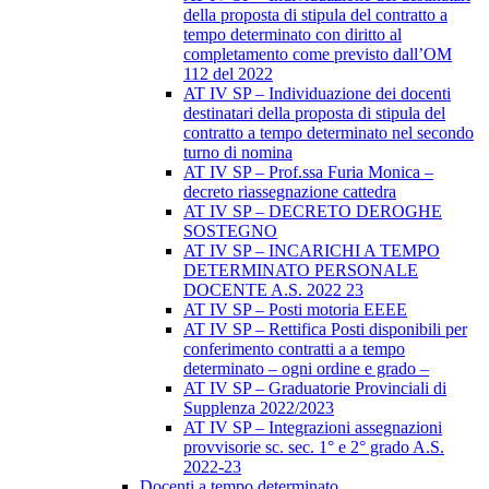
della proposta di stipula del contratto a
tempo determinato con diritto al
completamento come previsto dall’OM
112 del 2022
AT IV SP – Individuazione dei docenti
destinatari della proposta di stipula del
contratto a tempo determinato nel secondo
turno di nomina
AT IV SP – Prof.ssa Furia Monica –
decreto riassegnazione cattedra
AT IV SP – DECRETO DEROGHE
SOSTEGNO
AT IV SP – INCARICHI A TEMPO
DETERMINATO PERSONALE
DOCENTE A.S. 2022 23
AT IV SP – Posti motoria EEEE
AT IV SP – Rettifica Posti disponibili per
conferimento contratti a a tempo
determinato – ogni ordine e grado –
AT IV SP – Graduatorie Provinciali di
Supplenza 2022/2023
AT IV SP – Integrazioni assegnazioni
provvisorie sc. sec. 1° e 2° grado A.S.
2022-23
Docenti a tempo determinato