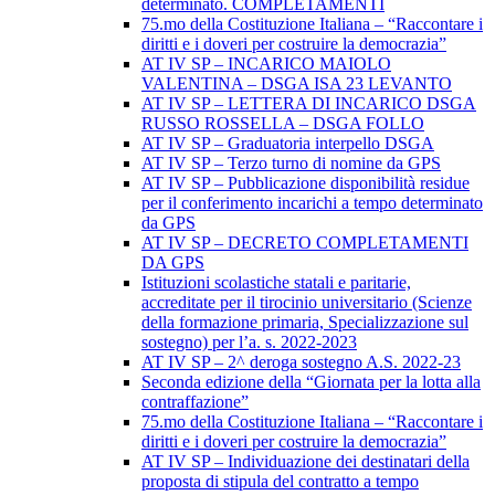
determinato. COMPLETAMENTI
75.mo della Costituzione Italiana – “Raccontare i
diritti e i doveri per costruire la democrazia”
AT IV SP – INCARICO MAIOLO
VALENTINA – DSGA ISA 23 LEVANTO
AT IV SP – LETTERA DI INCARICO DSGA
RUSSO ROSSELLA – DSGA FOLLO
AT IV SP – Graduatoria interpello DSGA
AT IV SP – Terzo turno di nomine da GPS
AT IV SP – Pubblicazione disponibilità residue
per il conferimento incarichi a tempo determinato
da GPS
AT IV SP – DECRETO COMPLETAMENTI
DA GPS
Istituzioni scolastiche statali e paritarie,
accreditate per il tirocinio universitario (Scienze
della formazione primaria, Specializzazione sul
sostegno) per l’a. s. 2022-2023
AT IV SP – 2^ deroga sostegno A.S. 2022-23
Seconda edizione della “Giornata per la lotta alla
contraffazione”
75.mo della Costituzione Italiana – “Raccontare i
diritti e i doveri per costruire la democrazia”
AT IV SP – Individuazione dei destinatari della
proposta di stipula del contratto a tempo