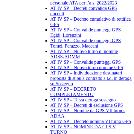
personale ATA per l’a.s. 2022/2023
AT IV SP – Decreti convalida GPS
docenti
AT IV SP – Decreto cumulativo di rettifica
GPS
AT IV SP – Convalide punteggi GPS
Egidi, Lorenzini
AT IV SP – Convalide punteggi GPS
Tomei, Perazzo, Maccani
AT IV SP – Nuovo turno di nomine
ADSS-ADMM
AT IV SP – Convalide punteggi GPS
AT IV SP – Nuovo turno nomine GPS
AT IV SP – Individuazione destinatari
proposta di stipula contratto a t.d. in deroga
su Sostegno
AT IV SP – DECRETO
COMPLETAMENTO
AT IV SP – Terza deroga sostegno
AT IV SP – Decreti di esclusione GPS
AT IV SP – Nomine da GPS VII turno-
ADAA
AT IV SP – Decreto nomina VI turno GPS
AT IV SP – NOMINE DA GPS V
TURNO