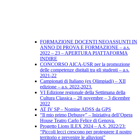
FORMAZIONE DOCENTI NEOASSUNTI IN
ANNO DI PROVA E FORMAZIONE – a.s.
2022 – 23 – APERTURA PIATTAFORMA
INDIRE
CONCORSO AICA-USR per la promozione
delle competenze digitali tra gli studenti – a.s.
2021-22
Campionati di Italiano (ex Olimpiadi) – XII
edizione – a.s. 2022-2023.
VI Edizione regionale della Settimana della
Cultura Classica – 28 novembre – 3 dicembre
2022
AT IV SP – Nomine ADSS da GPS
“Il mio primo Debussy” – Iniziativa dell’Opera
House Teatro Carlo Felice di Genova.
Progetto Lions ILEX 2024 – A.S. 2022/23:
“Piccoli lecci crescono per proteggere il nostro
territorio e prevenire le alluvioni”