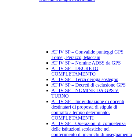
AT IV SP – Convalide punteggi GPS
Tomei, Perazzo, Maccani
AT IV SP – Nomine ADSS da GPS
AT IV SP – DECRETO
COMPLETAMENTO
AT IV SP – Terza deroga sostegno
AT IV SP – Decreti di esclusione GPS
AT IV SP – NOMINE DA GPS V
TURNO
AT IV SP – Individuazione di docenti
destinatari di proposta di stipula di
contratto a tempo determinato.
COMPLETAMENTI
AT IV SP – Operazioni di competenza
delle istituzioni scolastiche nel
conferimento di incarichi di insegnamento