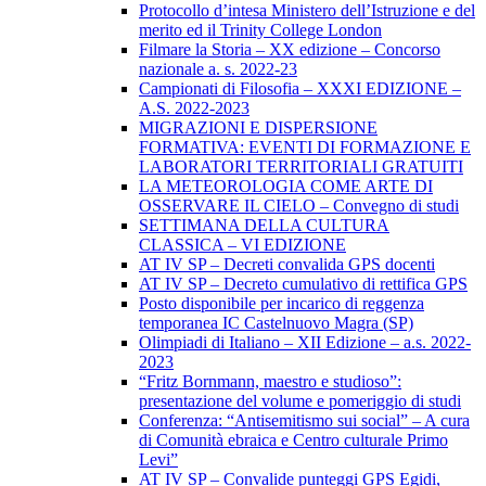
Protocollo d’intesa Ministero dell’Istruzione e del
merito ed il Trinity College London
Filmare la Storia – XX edizione – Concorso
nazionale a. s. 2022-23
Campionati di Filosofia – XXXI EDIZIONE –
A.S. 2022-2023
MIGRAZIONI E DISPERSIONE
FORMATIVA: EVENTI DI FORMAZIONE E
LABORATORI TERRITORIALI GRATUITI
LA METEOROLOGIA COME ARTE DI
OSSERVARE IL CIELO – Convegno di studi
SETTIMANA DELLA CULTURA
CLASSICA – VI EDIZIONE
AT IV SP – Decreti convalida GPS docenti
AT IV SP – Decreto cumulativo di rettifica GPS
Posto disponibile per incarico di reggenza
temporanea IC Castelnuovo Magra (SP)
Olimpiadi di Italiano – XII Edizione – a.s. 2022-
2023
“Fritz Bornmann, maestro e studioso”:
presentazione del volume e pomeriggio di studi
Conferenza: “Antisemitismo sui social” – A cura
di Comunità ebraica e Centro culturale Primo
Levi”
AT IV SP – Convalide punteggi GPS Egidi,