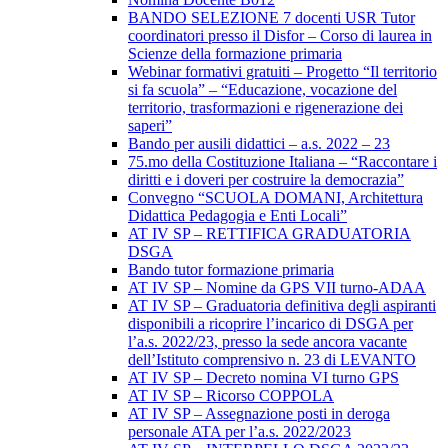
BANDO SELEZIONE 7 docenti USR Tutor
coordinatori presso il Disfor – Corso di laurea in
Scienze della formazione primaria
Webinar formativi gratuiti – Progetto “Il territorio
si fa scuola” – “Educazione, vocazione del
territorio, trasformazioni e rigenerazione dei
saperi”
Bando per ausili didattici – a.s. 2022 – 23
75.mo della Costituzione Italiana – “Raccontare i
diritti e i doveri per costruire la democrazia”
Convegno “SCUOLA DOMANI, Architettura
Didattica Pedagogia e Enti Locali”
AT IV SP – RETTIFICA GRADUATORIA
DSGA
Bando tutor formazione primaria
AT IV SP – Nomine da GPS VII turno-ADAA
AT IV SP – Graduatoria definitiva degli aspiranti
disponibili a ricoprire l’incarico di DSGA per
l’a.s. 2022/23, presso la sede ancora vacante
dell’Istituto comprensivo n. 23 di LEVANTO
AT IV SP – Decreto nomina VI turno GPS
AT IV SP – Ricorso COPPOLA
AT IV SP – Assegnazione posti in deroga
personale ATA per l’a.s. 2022/2023