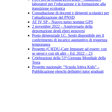
laboratori per l’educazione e la formazione alla
transizione ecologica
Consultazione di docenti e dirigenti scolastici per
l’attualizzazione del PNSD
AT IV SP – Nuovo turno nomine GPS
2 novembre 2022 – Anniversario della
deportazione degli ebrei genovesi
Posto dirigenziale I.C. Sestri disponibile per il
conferimento di incarico aggiuntivo di reggenza
temporanea
Progetto (C)EDU-Care Imparare ad essere: con
se stessi e con gli altri – Ed. 2022 – 23
Celebrazioni della 53ª Giornata Mondiale della
Terra
Progetto nazionale: “Scuola Attiva Kids” –
Pubblicazione elenchi definitivi tutor graduati