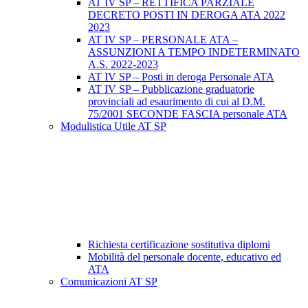
AT IV SP – RETTIFICA PARZIALE
DECRETO POSTI IN DEROGA ATA 2022
2023
AT IV SP – PERSONALE ATA –
ASSUNZIONI A TEMPO INDETERMINATO
A.S. 2022-2023
AT IV SP – Posti in deroga Personale ATA
AT IV SP – Pubblicazione graduatorie
provinciali ad esaurimento di cui al D.M.
75/2001 SECONDE FASCIA personale ATA
Modulistica Utile AT SP
Richiesta certificazione sostitutiva diplomi
Mobilità del personale docente, educativo ed
ATA
Comunicazioni AT SP