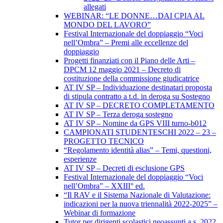
allegati
WEBINAR: “LE DONNE…DAI CPIA AL
MONDO DEL LAVORO”
Festival Internazionale del doppiaggio “Voci
nell’Ombra” – Premi alle eccellenze del
doppiaggio
Progetti finanziati con il Piano delle Arti –
DPCM 12 maggio 2021 – Decreto di
costituzione della commissione giudicatrice
AT IV SP – Individuazione destinatari proposta
di stipula contratto a t.d. in deroga su Sostegno
AT IV SP – DECRETO COMPLETAMENTO
AT IV SP – Terza deroga sostegno
AT IV SP – Nomine da GPS VIII turno-b012
CAMPIONATI STUDENTESCHI 2022 – 23 –
PROGETTO TECNICO
“Regolamento identità alias” – Temi, questioni,
esperienze
AT IV SP – Decreti di esclusione GPS
Festival Internazionale del doppiaggio “Voci
nell’Ombra” – XXIII° ed.
“Il RAV e il Sistema Nazionale di Valutazione:
indicazioni per la nuova triennalità 2022-2025” –
Webinar di formazione
Tutor per dirigenti scolastici neoassunti a.s. 2022