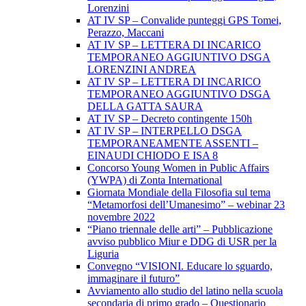
Lorenzini
AT IV SP – Convalide punteggi GPS Tomei,
Perazzo, Maccani
AT IV SP – LETTERA DI INCARICO
TEMPORANEO AGGIUNTIVO DSGA
LORENZINI ANDREA
AT IV SP – LETTERA DI INCARICO
TEMPORANEO AGGIUNTIVO DSGA
DELLA GATTA SAURA
AT IV SP – Decreto contingente 150h
AT IV SP – INTERPELLO DSGA
TEMPORANEAMENTE ASSENTI –
EINAUDI CHIODO E ISA 8
Concorso Young Women in Public Affairs
(YWPA) di Zonta International
Giornata Mondiale della Filosofia sul tema
“Metamorfosi dell’Umanesimo” – webinar 23
novembre 2022
“Piano triennale delle arti” – Pubblicazione
avviso pubblico Miur e DDG di USR per la
Liguria
Convegno “VISIONI. Educare lo sguardo,
immaginare il futuro”
Avviamento allo studio del latino nella scuola
secondaria di primo grado – Questionario