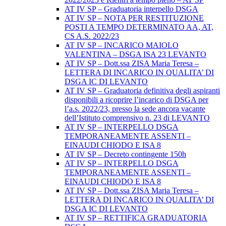
AT IV SP – Graduatoria interpello DSGA
AT IV SP – NOTA PER RESTITUZIONE
POSTI A TEMPO DETERMINATO AA, AT,
CS A.S. 2022/23
AT IV SP – INCARICO MAIOLO
VALENTINA – DSGA ISA 23 LEVANTO
AT IV SP – Dott.ssa ZISA Maria Teresa –
LETTERA DI INCARICO IN QUALITA’ DI
DSGA IC DI LEVANTO
AT IV SP – Graduatoria definitiva degli aspiranti
disponibili a ricoprire l’incarico di DSGA per
l’a.s. 2022/23, presso la sede ancora vacante
dell’Istituto comprensivo n. 23 di LEVANTO
AT IV SP – INTERPELLO DSGA
TEMPORANEAMENTE ASSENTI –
EINAUDI CHIODO E ISA 8
AT IV SP – Decreto contingente 150h
AT IV SP – INTERPELLO DSGA
TEMPORANEAMENTE ASSENTI –
EINAUDI CHIODO E ISA 8
AT IV SP – Dott.ssa ZISA Maria Teresa –
LETTERA DI INCARICO IN QUALITA’ DI
DSGA IC DI LEVANTO
AT IV SP – RETTIFICA GRADUATORIA