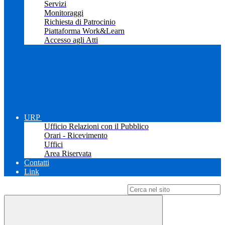
Servizi
Monitoraggi
Richiesta di Patrocinio
Piattaforma Work&Learn
Accesso agli Atti
URP
Ufficio Relazioni con il Pubblico
Orari - Ricevimento
Uffici
Area Riservata
Contatti
Link
Campo di ricerca per le pagine del sito