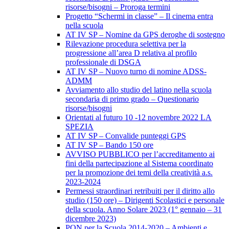
risorse/bisogni – Proroga termini
Progetto “Schermi in classe” – Il cinema entra
nella scuola
AT IV SP – Nomine da GPS deroghe di sostegno
Rilevazione procedura selettiva per la
progressione all’area D relativa al profilo
professionale di DSGA
AT IV SP – Nuovo turno di nomine ADSS-
ADMM
Avviamento allo studio del latino nella scuola
secondaria di primo grado – Questionario
risorse/bisogni
Orientati al futuro 10 -12 novembre 2022 LA
SPEZIA
AT IV SP – Convalide punteggi GPS
AT IV SP – Bando 150 ore
AVVISO PUBBLICO per l’accreditamento ai
fini della partecipazione al Sistema coordinato
per la promozione dei temi della creatività a.s.
2023-2024
Permessi straordinari retribuiti per il diritto allo
studio (150 ore) – Dirigenti Scolastici e personale
della scuola. Anno Solare 2023 (1° gennaio – 31
dicembre 2023)
PON per la Scuola 2014-2020 – Ambienti e