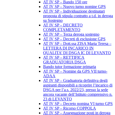
AT IV SP – Bando 150 ore
AT IV SP – Nuovo turno nomine GPS
AT IV SP – Individuazione destinatari
proposta di stipula contratto a t.d. in deroga
su Sostegno
AT IV SP – DECRETO
COMPLETAMENTO
AT IV SP – Terza deroga sostegno
AT IV SP – Decreti di esclusione GPS
AT IV SP – Dott.ssa ZISA Maria Teresa –
LETTERA DI INCARICO IN
QUALITA’ DI DSGA IC DI LEVANTO
AT IV SP – RETTIFICA
GRADUATORIA DSGA
Bando tutor formazione primaria
AT IV SP – Nomine da GPS VII turno-
ADAA
AT IV SP – Graduatoria definitiva degli
aspiranti disponibili a ricoprire l’incarico di
DSGA per l’a.s. 2022/23, presso la sede
ancora vacante dell’Istituto comprensivo n.
23 di LEVANTO
AT IV SP – Decreto nomina VI turno GPS
AT IV SP – Ricorso COPPOLA
AT IV SP – Assegnazione posti in deroga