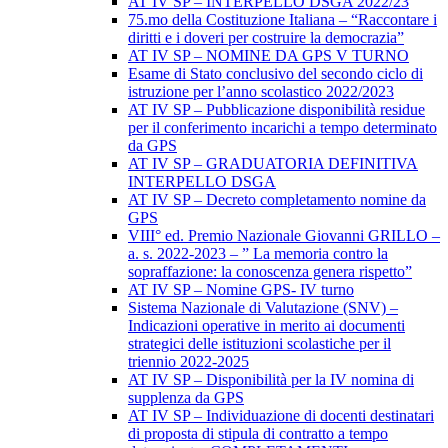
AT IV SP – INTERPELLO DSGA 2022/23
75.mo della Costituzione Italiana – “Raccontare i
diritti e i doveri per costruire la democrazia”
AT IV SP – NOMINE DA GPS V TURNO
Esame di Stato conclusivo del secondo ciclo di
istruzione per l’anno scolastico 2022/2023
AT IV SP – Pubblicazione disponibilità residue
per il conferimento incarichi a tempo determinato
da GPS
AT IV SP – GRADUATORIA DEFINITIVA
INTERPELLO DSGA
AT IV SP – Decreto completamento nomine da
GPS
VIII° ed. Premio Nazionale Giovanni GRILLO –
a. s. 2022-2023 – ” La memoria contro la
sopraffazione: la conoscenza genera rispetto”
AT IV SP – Nomine GPS- IV turno
Sistema Nazionale di Valutazione (SNV) –
Indicazioni operative in merito ai documenti
strategici delle istituzioni scolastiche per il
triennio 2022-2025
AT IV SP – Disponibilità per la IV nomina di
supplenza da GPS
AT IV SP – Individuazione di docenti destinatari
di proposta di stipula di contratto a tempo