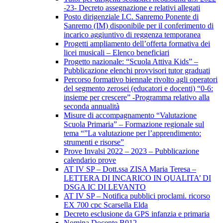
-23- Decreto assegnazione e relativi allegati
Posto dirigenziale I.C. Sanremo Ponente di
Sanremo (IM) disponibile per il conferimento di
incarico aggiuntivo di reggenza temporanea
Progetti ampliamento dell’offerta formativa dei
licei musicali – Elenco beneficiari
Progetto nazionale: “Scuola Attiva Kids” –
Pubblicazione elenchi provvisori tutor graduati
Percorso formativo biennale rivolto agli operatori
del segmento zerosei (educatori e docenti) “0-6:
insieme per crescere” -Programma relativo alla
seconda annualità
Misure di accompagnamento “Valutazione
Scuola Primaria” – Formazione regionale sul
tema “”La valutazione per l’apprendimento:
strumenti e risorse”
Prove Invalsi 2022 – 2023 – Pubblicazione
calendario prove
AT IV SP – Dott.ssa ZISA Maria Teresa –
LETTERA DI INCARICO IN QUALITA’ DI
DSGA IC DI LEVANTO
AT IV SP – Notifica pubblici proclami. ricorso
EX 700 cpc Scarsella Elda
Decreto esclusione da GPS infanzia e primaria
Nomina Docente B012