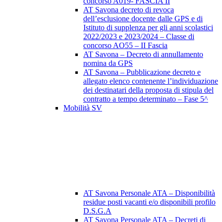
concorso A019- FASCIA II
AT Savona decreto di revoca
dell’esclusione docente dalle GPS e di
Istituto di supplenza per gli anni scolastici
2022/2023 e 2023/2024 – Classe di
concorso AO55 – II Fascia
AT Savona – Decreto di annullamento
nomina da GPS
AT Savona – Pubblicazione decreto e
allegato elenco contenente l’individuazione
dei destinatari della proposta di stipula del
contratto a tempo determinato – Fase 5^
Mobilità SV
AT Savona Personale ATA – Disponibilità
residue posti vacanti e/o disponibili profilo
D.S.G.A
AT Savona Personale ATA – Decreti di