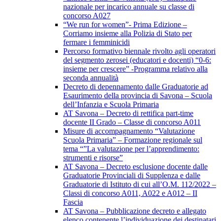
nazionale per incarico annuale su classe di
concorso A027
“We run for women”- Prima Edizione –
Corriamo insieme alla Polizia di Stato per
fermare i femminicidi
Percorso formativo biennale rivolto agli operatori
del segmento zerosei (educatori e docenti) “0-6:
insieme per crescere” -Programma relativo alla
seconda annualità
Decreto di depennamento dalle Graduatorie ad
Esaurimento della provincia di Savona – Scuola
dell’Infanzia e Scuola Primaria
AT Savona – Decreto di rettifica part-time
docente II Grado – Classe di concorso A011
Misure di accompagnamento “Valutazione
Scuola Primaria” – Formazione regionale sul
tema “”La valutazione per l’apprendimento:
strumenti e risorse”
AT Savona – Decreto esclusione docente dalle
Graduatorie Provinciali di Supplenza e dalle
Graduatorie di Istituto di cui all’O.M. 112/2022 –
Classi di concorso A011, A022 e A012 – II
Fascia
AT Savona – Pubblicazione decreto e allegato
elenco contenente l’individuazione dei destinatari