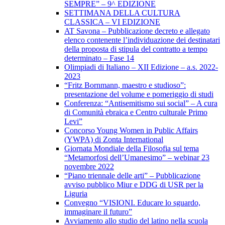
SEMPRE” – 9^ EDIZIONE
SETTIMANA DELLA CULTURA
CLASSICA – VI EDIZIONE
AT Savona – Pubblicazione decreto e allegato
elenco contenente l’individuazione dei destinatari
della proposta di stipula del contratto a tempo
determinato – Fase 14
Olimpiadi di Italiano – XII Edizione – a.s. 2022-
2023
“Fritz Bornmann, maestro e studioso”:
presentazione del volume e pomeriggio di studi
Conferenza: “Antisemitismo sui social” – A cura
di Comunità ebraica e Centro culturale Primo
Levi”
Concorso Young Women in Public Affairs
(YWPA) di Zonta International
Giornata Mondiale della Filosofia sul tema
“Metamorfosi dell’Umanesimo” – webinar 23
novembre 2022
“Piano triennale delle arti” – Pubblicazione
avviso pubblico Miur e DDG di USR per la
Liguria
Convegno “VISIONI. Educare lo sguardo,
immaginare il futuro”
Avviamento allo studio del latino nella scuola