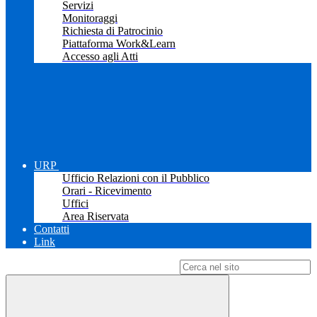
Servizi
Monitoraggi
Richiesta di Patrocinio
Piattaforma Work&Learn
Accesso agli Atti
URP
Ufficio Relazioni con il Pubblico
Orari - Ricevimento
Uffici
Area Riservata
Contatti
Link
Campo di ricerca per le pagine del sito