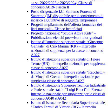
aa.ss. 2022/2023 e 2023/2024, Classe di
concorso A019- Fascia II
Posto dirigenziale I.C. Sanremo Ponente di
Sanremo (IM) disponibile per il conferimento di
incarico aggiuntivo di reggenza temporanea
Progetti ampliamento dell’offerta formativa dei
licei musicali – Elenco beneficiari
Progetto nazionale: “Scuola Attiva Kids” –
Pubblicazione elenchi provvisori tutor graduati
Istituto d’Istruzione superiore statale “Giuseppe
Gangale” di Cirò Marina (KR) – Interpello
nazionale di supplenza per la classe di concorso
A027
Istituto d’Istruzione superiore statale di Telese
Terme (BN) – Interpello nazionale per supplenza
classe di concorso A027
Istituto d’Istruzione superiore statale “Racchetti –
da Vinci” di Crema – Interpello nazionale per
supplenza classe di concorso A027
Istituto d’Istruzione Superiore Tecnica Industriale
e Professionale statale “Luigi Bucci” di Faenza –
Interpello nazionale per supplenze per le classi di
concorso A040 e A042
Istituto di Istruzione Secondaria Superiore statale
“Enrico Fermi” di Vittoria (RG)- Interpello