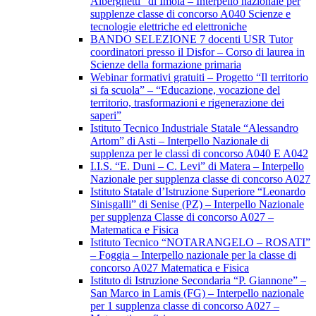
Alberghetti” di Imola – Interpello nazionale per
supplenze classe di concorso A040 Scienze e
tecnologie elettriche ed elettroniche
BANDO SELEZIONE 7 docenti USR Tutor
coordinatori presso il Disfor – Corso di laurea in
Scienze della formazione primaria
Webinar formativi gratuiti – Progetto “Il territorio
si fa scuola” – “Educazione, vocazione del
territorio, trasformazioni e rigenerazione dei
saperi”
Istituto Tecnico Industriale Statale “Alessandro
Artom” di Asti – Interpello Nazionale di
supplenza per le classi di concorso A040 E A042
I.I.S. “E. Duni – C. Levi” di Matera – Interpello
Nazionale per supplenza classe di concorso A027
Istituto Statale d’Istruzione Superiore “Leonardo
Sinisgalli” di Senise (PZ) – Interpello Nazionale
per supplenza Classe di concorso A027 –
Matematica e Fisica
Istituto Tecnico “NOTARANGELO – ROSATI”
– Foggia – Interpello nazionale per la classe di
concorso A027 Matematica e Fisica
Istituto di Istruzione Secondaria “P. Giannone” –
San Marco in Lamis (FG) – Interpello nazionale
per 1 supplenza classe di concorso A027 –