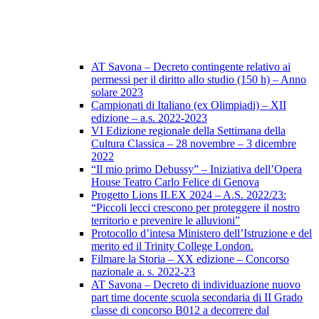
AT Savona – Decreto contingente relativo ai
permessi per il diritto allo studio (150 h) – Anno
solare 2023
Campionati di Italiano (ex Olimpiadi) – XII
edizione – a.s. 2022-2023
VI Edizione regionale della Settimana della
Cultura Classica – 28 novembre – 3 dicembre
2022
“Il mio primo Debussy” – Iniziativa dell’Opera
House Teatro Carlo Felice di Genova
Progetto Lions ILEX 2024 – A.S. 2022/23:
“Piccoli lecci crescono per proteggere il nostro
territorio e prevenire le alluvioni”
Protocollo d’intesa Ministero dell’Istruzione e del
merito ed il Trinity College London.
Filmare la Storia – XX edizione – Concorso
nazionale a. s. 2022-23
AT Savona – Decreto di individuazione nuovo
part time docente scuola secondaria di II Grado
classe di concorso B012 a decorrere dal