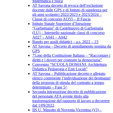
Matematica e fisica
AT Savona decreto di revoca dell’esclusione
docente dalle GPS e di Istituto di supplenza per
gli anni scolastici 2022/2023 e 2023/2024 –
Classe di concorso AO55 – II Fascia
Istituto Statale Superiore d’Istruzione
“Garfagnana” di Castelnuovo di Garfagnana
(LU) – Interpello nazionale classi di concorso
A027 – A041 – A042
Bando per ausili didattici – a.s. 2022 – 23
AT Savona – Decreto di annullamento nomina da
GPS
75.mo della Costituzione Italiana – “Raccontare i
diritti e i doveri per costruire la democrazia”
Convegno “SCUOLA DOMANI, Architettura
Didattica Pedagogia e Enti Locali”
AT Savona – Pubblicazione decreto e allegato
elenco contenente l’individuazione dei destinatari
della proposta di stipula del contratto a tempo
determinato – Fase 5^
Seconda integrazione decreto di pubblicazione
del personale ATA avente titolo alla
trasformazione del rapporto di lavoro a decorrere
dal 1/09/2022
IIS U. Masotto di Noventa Vicentina (VI) –