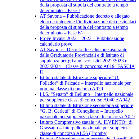
della proposta di stipula del contratto a tempo
determinato – Fase 7
AT Savona – Pubblicazione decreto e allegato
elenco contenente l’individuazione dei destinatari
della proposta di stipula del contratto a tempo
determinato – Fase 6^
Prove Invalsi 2022 – 2023 – Pubblicazione
calendario prove
AT Savona – Decreto di esclusione aspirante
dalle Graduatorie Provinciali e di Istituto di
supplenza per gli anni scolastici 2022/2023 e
2023/2024 – Classe di concorso A019- FASCIA
II
Istituto statale di Istruzione superiore “U.
Follador” di Falcade – Interpello nazionale per
nomina classe di concorso A020
I.I.S. “Segato” di Belluno – Interpello nazionale
per supplenze classi di concorso A040 e A042
Istituto statale di Istruzione secondaria superiore
“G. B. Cerletti” di Conegliano – Interpello
nazionale per supplenza classe di concorso A027
Istituto Comprensivo statale “A. ILVENTO” di
Grassano – Interpello nazionale per supplenza
classe di concorso AL56 (Tromba)
Istituto d’Istruzione superiore statale “Leardi” di