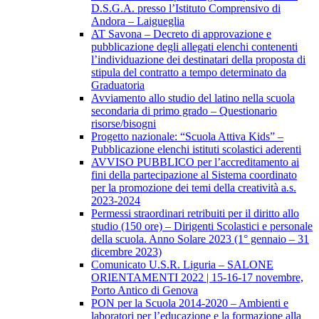
D.S.G.A. presso l’Istituto Comprensivo di
Andora – Laigueglia
AT Savona – Decreto di approvazione e
pubblicazione degli allegati elenchi contenenti
l’individuazione dei destinatari della proposta di
stipula del contratto a tempo determinato da
Graduatoria
Avviamento allo studio del latino nella scuola
secondaria di primo grado – Questionario
risorse/bisogni
Progetto nazionale: “Scuola Attiva Kids” –
Pubblicazione elenchi istituti scolastici aderenti
AVVISO PUBBLICO per l’accreditamento ai
fini della partecipazione al Sistema coordinato
per la promozione dei temi della creatività a.s.
2023-2024
Permessi straordinari retribuiti per il diritto allo
studio (150 ore) – Dirigenti Scolastici e personale
della scuola. Anno Solare 2023 (1° gennaio – 31
dicembre 2023)
Comunicato U.S.R. Liguria – SALONE
ORIENTAMENTI 2022 | 15-16-17 novembre,
Porto Antico di Genova
PON per la Scuola 2014-2020 – Ambienti e
laboratori per l’educazione e la formazione alla