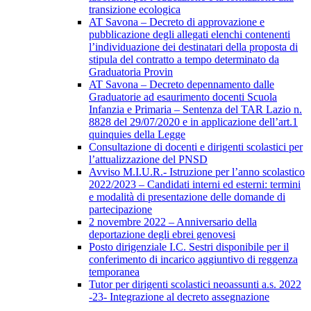
transizione ecologica
AT Savona – Decreto di approvazione e
pubblicazione degli allegati elenchi contenenti
l’individuazione dei destinatari della proposta di
stipula del contratto a tempo determinato da
Graduatoria Provin
AT Savona – Decreto depennamento dalle
Graduatorie ad esaurimento docenti Scuola
Infanzia e Primaria – Sentenza del TAR Lazio n.
8828 del 29/07/2020 e in applicazione dell’art.1
quinquies della Legge
Consultazione di docenti e dirigenti scolastici per
l’attualizzazione del PNSD
Avviso M.I.U.R.- Istruzione per l’anno scolastico
2022/2023 – Candidati interni ed esterni: termini
e modalità di presentazione delle domande di
partecipazione
2 novembre 2022 – Anniversario della
deportazione degli ebrei genovesi
Posto dirigenziale I.C. Sestri disponibile per il
conferimento di incarico aggiuntivo di reggenza
temporanea
Tutor per dirigenti scolastici neoassunti a.s. 2022
-23- Integrazione al decreto assegnazione