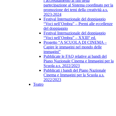
l’accreditamento ai fini della
partecipazione al Sistema coordinato per la
promozione dei temi della creatività a.s.
2023-2024
Festival Internazionale del doppiaggio
“Voci nell’Ombra” – Premi alle eccellenze
del doppiaggio
Festival Internazionale del doppiaggio
“Voci nell’Ombra” – XXIII° ed.
Progetto “A SCUOLA DI CINEMA –
Capire le immagini nel mondo delle
immagini”
Pubblicate le FAQ relative ai bandi del
Piano Nazionale Cinema e Immagini per la
Scuola a.s. 2022/2023
Pubblicati i bandi del Piano Nazionale
Cinema e Immagini per la Scuola a.s.
2022/2023
Teatro