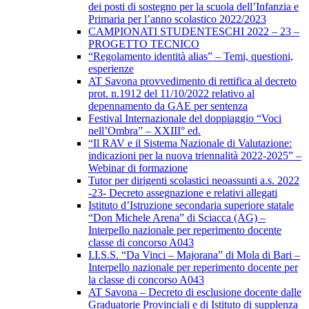
dei posti di sostegno per la scuola dell’Infanzia e
Primaria per l’anno scolastico 2022/2023
CAMPIONATI STUDENTESCHI 2022 – 23 –
PROGETTO TECNICO
“Regolamento identità alias” – Temi, questioni,
esperienze
AT Savona provvedimento di rettifica al decreto
prot. n.1912 del 11/10/2022 relativo al
depennamento da GAE per sentenza
Festival Internazionale del doppiaggio “Voci
nell’Ombra” – XXIII° ed.
“Il RAV e il Sistema Nazionale di Valutazione:
indicazioni per la nuova triennalità 2022-2025” –
Webinar di formazione
Tutor per dirigenti scolastici neoassunti a.s. 2022
-23- Decreto assegnazione e relativi allegati
Istituto d’Istruzione secondaria superiore statale
“Don Michele Arena” di Sciacca (AG) –
Interpello nazionale per reperimento docente
classe di concorso A043
I.I.S.S. “Da Vinci – Majorana” di Mola di Bari –
Interpello nazionale per reperimento docente per
la classe di concorso A043
AT Savona – Decreto di esclusione docente dalle
Graduatorie Provinciali e di Istituto di supplenza