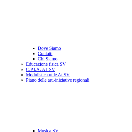
Dove Siamo
Contatti
Chi Siamo
Educazione fisica SV
C.P.I.A. AT SV
Modulistica utile At SV
Piano delle arti-iniziative regionali
Musica SV