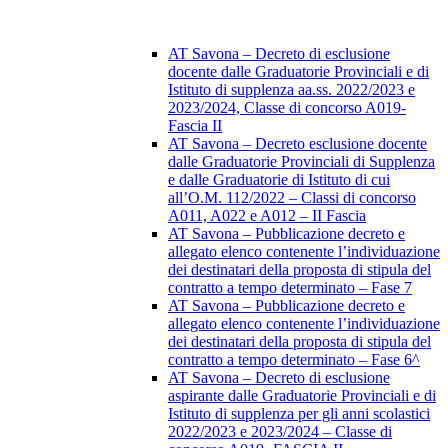
AT Savona – Decreto di esclusione
docente dalle Graduatorie Provinciali e di
Istituto di supplenza aa.ss. 2022/2023 e
2023/2024, Classe di concorso A019-
Fascia II
AT Savona – Decreto esclusione docente
dalle Graduatorie Provinciali di Supplenza
e dalle Graduatorie di Istituto di cui
all’O.M. 112/2022 – Classi di concorso
A011, A022 e A012 – II Fascia
AT Savona – Pubblicazione decreto e
allegato elenco contenente l’individuazione
dei destinatari della proposta di stipula del
contratto a tempo determinato – Fase 7
AT Savona – Pubblicazione decreto e
allegato elenco contenente l’individuazione
dei destinatari della proposta di stipula del
contratto a tempo determinato – Fase 6^
AT Savona – Decreto di esclusione
aspirante dalle Graduatorie Provinciali e di
Istituto di supplenza per gli anni scolastici
2022/2023 e 2023/2024 – Classe di