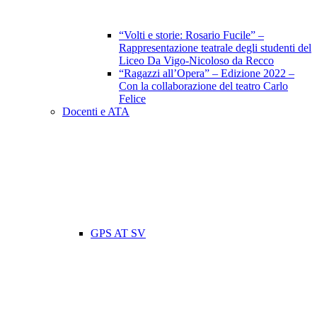
“Volti e storie: Rosario Fucile” –
Rappresentazione teatrale degli studenti del
Liceo Da Vigo-Nicoloso da Recco
“Ragazzi all’Opera” – Edizione 2022 –
Con la collaborazione del teatro Carlo
Felice
Docenti e ATA
GPS AT SV