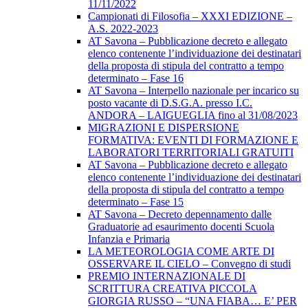
11/11/2022
Campionati di Filosofia – XXXI EDIZIONE –
A.S. 2022-2023
AT Savona – Pubblicazione decreto e allegato
elenco contenente l’individuazione dei destinatari
della proposta di stipula del contratto a tempo
determinato – Fase 16
AT Savona – Interpello nazionale per incarico su
posto vacante di D.S.G.A. presso I.C.
ANDORA – LAIGUEGLIA fino al 31/08/2023
MIGRAZIONI E DISPERSIONE
FORMATIVA: EVENTI DI FORMAZIONE E
LABORATORI TERRITORIALI GRATUITI
AT Savona – Pubblicazione decreto e allegato
elenco contenente l’individuazione dei destinatari
della proposta di stipula del contratto a tempo
determinato – Fase 15
AT Savona – Decreto depennamento dalle
Graduatorie ad esaurimento docenti Scuola
Infanzia e Primaria
LA METEOROLOGIA COME ARTE DI
OSSERVARE IL CIELO – Convegno di studi
PREMIO INTERNAZIONALE DI
SCRITTURA CREATIVA PICCOLA
GIORGIA RUSSO – “UNA FIABA… E’ PER