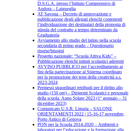
D.S.G.A. presso l’Istituto Comprensivo di
Andora – Laigueglia
AT Savona – Decreto di approvazione e
pubblicazione degli allegati elenchi contenenti
l’individuazione dei destinatari della proposta di
stipula del contratto a tempo determinato da
Graduatoria
Avviamento allo studio del latino nella scuola
secondaria di primo grado – Questionario
risorse/bisogni
Progetto nazionale: “Scuola Attiva Kids” –
Pubblicazione elenchi istituti scolastici aderenti
AVVISO PUBBLICO per l’accreditamento ai
fini della partecipazione al Sistema coordinato
per la promozione dei temi della creatività a.s.
2023-2024
Permessi straordinari retribuiti per il diritto allo
studio (150 ore) – Dirigenti Scolastici e personale
della scuola. Anno Solare 2023 (1° gennaio – 31
dicembre 2023)
Comunicato U.S.R. Liguria – SALONE
ORIENTAMENTI 2022 | 15-16-17 novembre,
Porto Antico di Genova
PON per la Scuola 2014-2020 – Ambienti e
laboratori per l’educazione e la formazione alla