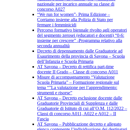
nazionale per incarico annuale su classe di
concorso A027
“We run for women”- Prima Edizione –
Corriamo insieme alla Polizia di Stato per
fermare i femminicidi
Percorso formativo biennale rivolto agli operatori
del segmento zerosei (educatori e docenti) “0-6:
insieme per crescere” -Programma relativo alla
seconda annualità
Decreto di depennamento dalle Graduatorie ad
Esaurimento della provincia di Savona – Scuola
dell’Infanzia e Scuola Primaria
AT Savona – Decreto di rettifica part-time
docente II Grado – Classe di concorso A011
Misure di accompagnamento “Valutazione
Scuola Primaria” – Formazione regionale sul
tema “”La valutazione per l’apprendimento:
strumenti e risorse”
AT Savona – Decreto esclusione docente dalle
Graduatorie Provinciali di Supplenza e dalle
Graduatorie di Istituto di cui all’O.M. 112/2022 –
Classi di concorso A011, A022 e A012 – II
Fascia
AT Savona – Pubblicazione decreto e allegato
elenco contenente l’individuazione dei destinatari