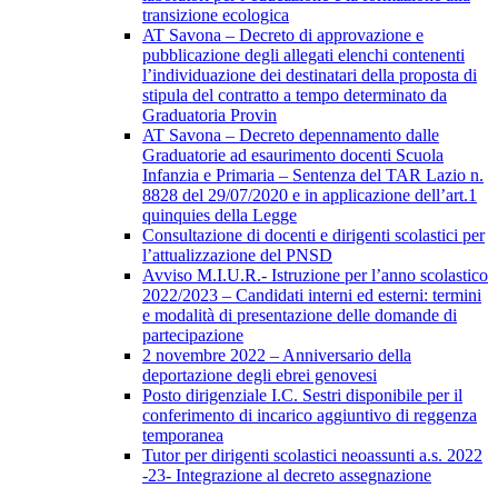
transizione ecologica
AT Savona – Decreto di approvazione e
pubblicazione degli allegati elenchi contenenti
l’individuazione dei destinatari della proposta di
stipula del contratto a tempo determinato da
Graduatoria Provin
AT Savona – Decreto depennamento dalle
Graduatorie ad esaurimento docenti Scuola
Infanzia e Primaria – Sentenza del TAR Lazio n.
8828 del 29/07/2020 e in applicazione dell’art.1
quinquies della Legge
Consultazione di docenti e dirigenti scolastici per
l’attualizzazione del PNSD
Avviso M.I.U.R.- Istruzione per l’anno scolastico
2022/2023 – Candidati interni ed esterni: termini
e modalità di presentazione delle domande di
partecipazione
2 novembre 2022 – Anniversario della
deportazione degli ebrei genovesi
Posto dirigenziale I.C. Sestri disponibile per il
conferimento di incarico aggiuntivo di reggenza
temporanea
Tutor per dirigenti scolastici neoassunti a.s. 2022
-23- Integrazione al decreto assegnazione