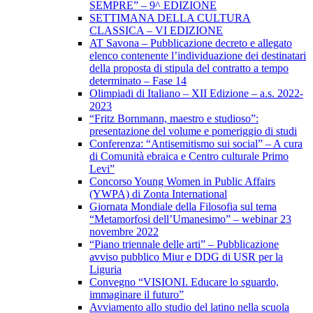
SEMPRE” – 9^ EDIZIONE
SETTIMANA DELLA CULTURA
CLASSICA – VI EDIZIONE
AT Savona – Pubblicazione decreto e allegato
elenco contenente l’individuazione dei destinatari
della proposta di stipula del contratto a tempo
determinato – Fase 14
Olimpiadi di Italiano – XII Edizione – a.s. 2022-
2023
“Fritz Bornmann, maestro e studioso”:
presentazione del volume e pomeriggio di studi
Conferenza: “Antisemitismo sui social” – A cura
di Comunità ebraica e Centro culturale Primo
Levi”
Concorso Young Women in Public Affairs
(YWPA) di Zonta International
Giornata Mondiale della Filosofia sul tema
“Metamorfosi dell’Umanesimo” – webinar 23
novembre 2022
“Piano triennale delle arti” – Pubblicazione
avviso pubblico Miur e DDG di USR per la
Liguria
Convegno “VISIONI. Educare lo sguardo,
immaginare il futuro”
Avviamento allo studio del latino nella scuola