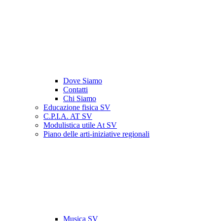
Dove Siamo
Contatti
Chi Siamo
Educazione fisica SV
C.P.I.A. AT SV
Modulistica utile At SV
Piano delle arti-iniziative regionali
Musica SV