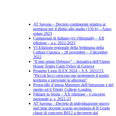
AT Savona – Decreto contingente relativo ai
permessi per il diritto allo studio (150 h) – Anno
solare 2023
Campionati di Italiano (ex Olimpiadi) – XII
edizione – a.s. 2022-2023
VI Edizione regionale della Settimana della
Cultura Classica – 28 novembre – 3 dicembre
2022
“Il mio primo Debussy” – Iniziativa dell’Opera
House Teatro Carlo Felice di Genova
Progetto Lions ILEX 2024 – A.S. 2022/23:
“Piccoli lecci crescono per proteggere il nostro
territorio e prevenire le alluvioni”
Protocollo d’intesa Ministero dell’Istruzione e del
merito ed il Trinity College London.
Filmare la Storia – XX edizione – Concorso
nazionale a. s. 2022-23
AT Savona – Decreto di individuazione nuovo
part time docente scuola secondaria di II Grado
classe di concorso B012 a decorrere dal