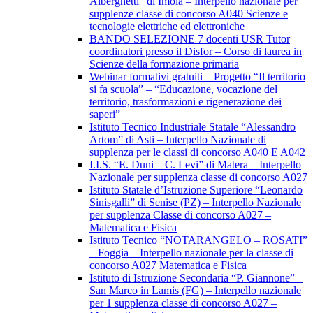
Alberghetti” di Imola – Interpello nazionale per
supplenze classe di concorso A040 Scienze e
tecnologie elettriche ed elettroniche
BANDO SELEZIONE 7 docenti USR Tutor
coordinatori presso il Disfor – Corso di laurea in
Scienze della formazione primaria
Webinar formativi gratuiti – Progetto “Il territorio
si fa scuola” – “Educazione, vocazione del
territorio, trasformazioni e rigenerazione dei
saperi”
Istituto Tecnico Industriale Statale “Alessandro
Artom” di Asti – Interpello Nazionale di
supplenza per le classi di concorso A040 E A042
I.I.S. “E. Duni – C. Levi” di Matera – Interpello
Nazionale per supplenza classe di concorso A027
Istituto Statale d’Istruzione Superiore “Leonardo
Sinisgalli” di Senise (PZ) – Interpello Nazionale
per supplenza Classe di concorso A027 –
Matematica e Fisica
Istituto Tecnico “NOTARANGELO – ROSATI”
– Foggia – Interpello nazionale per la classe di
concorso A027 Matematica e Fisica
Istituto di Istruzione Secondaria “P. Giannone” –
San Marco in Lamis (FG) – Interpello nazionale
per 1 supplenza classe di concorso A027 –