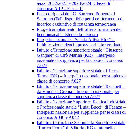
aa.ss. 2022/2023 e 2023/2024, Classe di
concorso A019- Fascia II
Posto dirigenziale I.C. Sanremo Ponente di
Sanremo (IM) disponibile per il conferimento di
incarico aggiuntivo di reggenza temporanea
Progetti ampliamento dell’offerta formativa dei
licei musicali – Elenco beneficiari
Progetto nazionale: “Scuola Attiva Kids” –
Pubblicazione elenchi provvisori tutor graduati
Istituto d’Istruzione superiore statale “Giuseppe
Gangale” di Cirò Marina (KR) – Interpello
nazionale di supplenza per la classe di concorso
A027
Istituto d’Istruzione superiore statale di Telese
Terme (BN) – Interpello nazionale per supplenza
classe di concorso A027
Istituto d’Istruzione superiore statale “Racchetti –
da Vinci” di Crema – Interpello nazionale per
supplenza classe di concorso A027
Istituto d’Istruzione Superiore Tecnica Industriale
e Professionale statale “Luigi Bucci” di Faenza –
Interpello nazionale per supplenze per le classi di
concorso A040 e A042
Istituto di Istruzione Secondaria Superiore statale
“Enrico Fermi” di Vittoria (RG)- Interpello