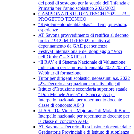
dei posti di sostegno per la scuola dell’Infanzia e
Primaria per l’anno scolastico 2022/2023
CAMPIONATI STUDENTESCHI 2022 – 23 –
PROGETTO TECNICO
“Regolamento identità alias” – Temi, questioni,
esperienze
AT Savona provvedimento di rettifica al decreto
prot. n.1912 del 11/10/2022 relativo al
depennamento da GAE per sentenza
Festival Internazionale del doppiaggio “Voci
nell’Ombra” – XXIII° ed.
“Il RAV e il Sistema Nazionale di Valutazione:
indicazioni per la nuova triennalità 2022-2025” –
Webinar di formazione
Tutor per dirigenti scolastici neoassunti a.s. 2022
-23- Decreto assegnazione e relativi allegati
Istituto d’Istruzione secondaria superiore statale
“Don Michele Arena” di Sciacca (AG) –
Interpello nazionale per reperimento docente
classe di concorso A043
I.I.S.S. “Da Vinci – Majorana” di Mola di Bari –
Interpello nazionale per reperimento docente per
la classe di concorso A043
AT Savona – Decreto di esclusione docente dalle
Graduatorie Provinciali e di Istituto di supplenza