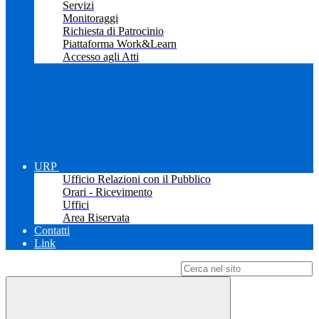
Servizi
Monitoraggi
Richiesta di Patrocinio
Piattaforma Work&Learn
Accesso agli Atti
URP
Ufficio Relazioni con il Pubblico
Orari - Ricevimento
Uffici
Area Riservata
Contatti
Link
Campo di ricerca per le pagine del sito