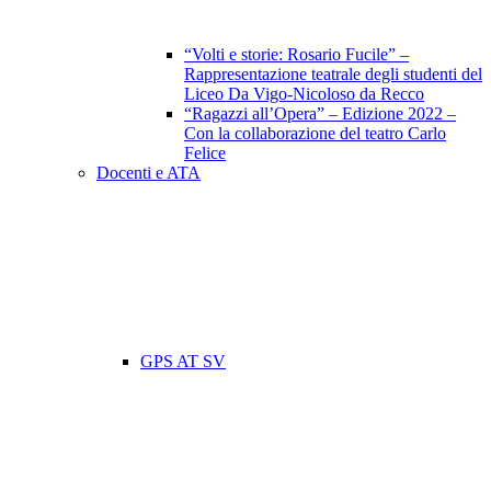
“Volti e storie: Rosario Fucile” –
Rappresentazione teatrale degli studenti del
Liceo Da Vigo-Nicoloso da Recco
“Ragazzi all’Opera” – Edizione 2022 –
Con la collaborazione del teatro Carlo
Felice
Docenti e ATA
GPS AT SV