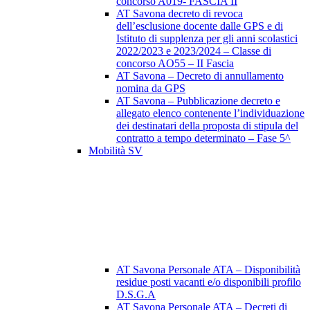
concorso A019- FASCIA II
AT Savona decreto di revoca
dell’esclusione docente dalle GPS e di
Istituto di supplenza per gli anni scolastici
2022/2023 e 2023/2024 – Classe di
concorso AO55 – II Fascia
AT Savona – Decreto di annullamento
nomina da GPS
AT Savona – Pubblicazione decreto e
allegato elenco contenente l’individuazione
dei destinatari della proposta di stipula del
contratto a tempo determinato – Fase 5^
Mobilità SV
AT Savona Personale ATA – Disponibilità
residue posti vacanti e/o disponibili profilo
D.S.G.A
AT Savona Personale ATA – Decreti di