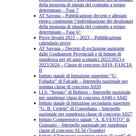
della proposta di stipula del contratto a tempo
determinato – Fase 7
AT Savona – Pubblicazione decreto e allegato
elenco contenente l’individuazione dei destinatari
della proposta di stipula del contratto a tempo
determinato – Fase 6^
Prove Invalsi 2022 – 2023 – Pubblicazione
calendario prove
AT Savona – Decreto di esclusione aspirante
dalle Graduatorie Provinciali e di Istituto di
supplenza per gli anni scolastici 2022/2023 e
2023/2024 – Classe di concorso A019- FASCIA
II
Istituto statale di Istruzione superiore “U.
Follador” di Falcade – Interpello nazionale per
nomina classe di concorso A020
I.I.S. “Segato” di Belluno – Interpello nazionale
per supplenze classi di concorso A040 e A042
Istituto statale di Istruzione secondaria superiore
“G. B. Cerletti” di Conegliano – Interpello
nazionale per supplenza classe di concorso A027
Istituto Comprensivo statale “A. ILVENTO” di
Grassano – Interpello nazionale per supplenza
classe di concorso AL56 (Tromba)
Istituto d’Istruzione superiore statale “Leardi” di