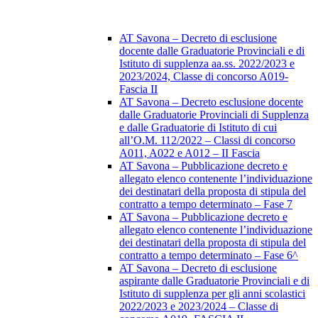
AT Savona – Decreto di esclusione
docente dalle Graduatorie Provinciali e di
Istituto di supplenza aa.ss. 2022/2023 e
2023/2024, Classe di concorso A019-
Fascia II
AT Savona – Decreto esclusione docente
dalle Graduatorie Provinciali di Supplenza
e dalle Graduatorie di Istituto di cui
all’O.M. 112/2022 – Classi di concorso
A011, A022 e A012 – II Fascia
AT Savona – Pubblicazione decreto e
allegato elenco contenente l’individuazione
dei destinatari della proposta di stipula del
contratto a tempo determinato – Fase 7
AT Savona – Pubblicazione decreto e
allegato elenco contenente l’individuazione
dei destinatari della proposta di stipula del
contratto a tempo determinato – Fase 6^
AT Savona – Decreto di esclusione
aspirante dalle Graduatorie Provinciali e di
Istituto di supplenza per gli anni scolastici
2022/2023 e 2023/2024 – Classe di