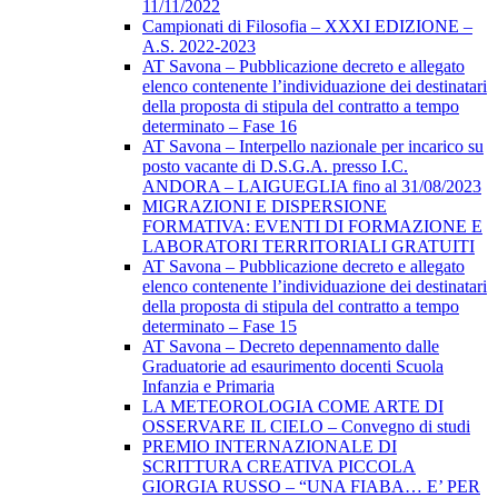
11/11/2022
Campionati di Filosofia – XXXI EDIZIONE –
A.S. 2022-2023
AT Savona – Pubblicazione decreto e allegato
elenco contenente l’individuazione dei destinatari
della proposta di stipula del contratto a tempo
determinato – Fase 16
AT Savona – Interpello nazionale per incarico su
posto vacante di D.S.G.A. presso I.C.
ANDORA – LAIGUEGLIA fino al 31/08/2023
MIGRAZIONI E DISPERSIONE
FORMATIVA: EVENTI DI FORMAZIONE E
LABORATORI TERRITORIALI GRATUITI
AT Savona – Pubblicazione decreto e allegato
elenco contenente l’individuazione dei destinatari
della proposta di stipula del contratto a tempo
determinato – Fase 15
AT Savona – Decreto depennamento dalle
Graduatorie ad esaurimento docenti Scuola
Infanzia e Primaria
LA METEOROLOGIA COME ARTE DI
OSSERVARE IL CIELO – Convegno di studi
PREMIO INTERNAZIONALE DI
SCRITTURA CREATIVA PICCOLA
GIORGIA RUSSO – “UNA FIABA… E’ PER