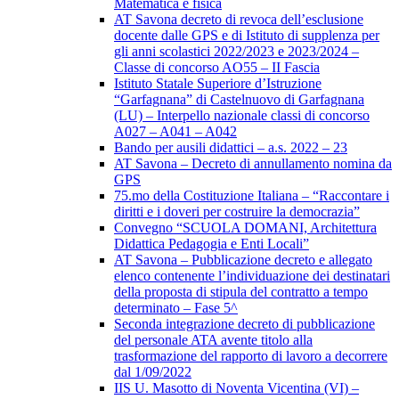
Matematica e fisica
AT Savona decreto di revoca dell’esclusione
docente dalle GPS e di Istituto di supplenza per
gli anni scolastici 2022/2023 e 2023/2024 –
Classe di concorso AO55 – II Fascia
Istituto Statale Superiore d’Istruzione
“Garfagnana” di Castelnuovo di Garfagnana
(LU) – Interpello nazionale classi di concorso
A027 – A041 – A042
Bando per ausili didattici – a.s. 2022 – 23
AT Savona – Decreto di annullamento nomina da
GPS
75.mo della Costituzione Italiana – “Raccontare i
diritti e i doveri per costruire la democrazia”
Convegno “SCUOLA DOMANI, Architettura
Didattica Pedagogia e Enti Locali”
AT Savona – Pubblicazione decreto e allegato
elenco contenente l’individuazione dei destinatari
della proposta di stipula del contratto a tempo
determinato – Fase 5^
Seconda integrazione decreto di pubblicazione
del personale ATA avente titolo alla
trasformazione del rapporto di lavoro a decorrere
dal 1/09/2022
IIS U. Masotto di Noventa Vicentina (VI) –