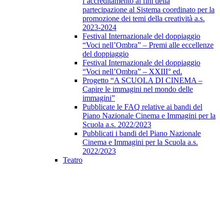
l’accreditamento ai fini della
partecipazione al Sistema coordinato per la
promozione dei temi della creatività a.s.
2023-2024
Festival Internazionale del doppiaggio
“Voci nell’Ombra” – Premi alle eccellenze
del doppiaggio
Festival Internazionale del doppiaggio
“Voci nell’Ombra” – XXIII° ed.
Progetto “A SCUOLA DI CINEMA –
Capire le immagini nel mondo delle
immagini”
Pubblicate le FAQ relative ai bandi del
Piano Nazionale Cinema e Immagini per la
Scuola a.s. 2022/2023
Pubblicati i bandi del Piano Nazionale
Cinema e Immagini per la Scuola a.s.
2022/2023
Teatro