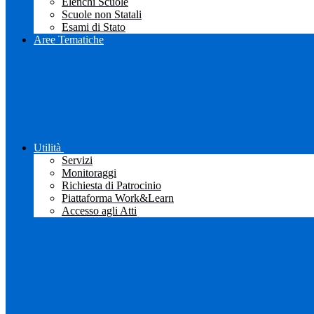
Elenchi Scuole
Scuole non Statali
Esami di Stato
Aree Tematiche
Utilità
Servizi
Monitoraggi
Richiesta di Patrocinio
Piattaforma Work&Learn
Accesso agli Atti