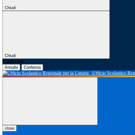
Chiudi
Chiudi
Conferma
Annulla
Conferma
Ufficio Scolastico Reg
close