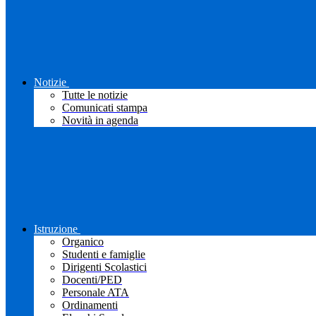
Notizie
Tutte le notizie
Comunicati stampa
Novità in agenda
Istruzione
Organico
Studenti e famiglie
Dirigenti Scolastici
Docenti/PED
Personale ATA
Ordinamenti