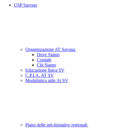
USP Savona
Organizzazione AT Savona
Dove Siamo
Contatti
Chi Siamo
Educazione fisica SV
C.P.I.A. AT SV
Modulistica utile At SV
Piano delle arti-iniziative regionali