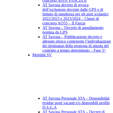
concorso A019- FASCIA II
AT Savona decreto di revoca
dell’esclusione docente dalle GPS e di
Istituto di supplenza per gli anni scolastici
2022/2023 e 2023/2024 – Classe di
concorso AO55 – II Fascia
AT Savona – Decreto di annullamento
nomina da GPS
AT Savona – Pubblicazione decreto e
allegato elenco contenente l’individuazione
dei destinatari della proposta di stipula del
contratto a tempo determinato – Fase 5^
Mobilità SV
AT Savona Personale ATA – Disponibilità
residue posti vacanti e/o disponibili profilo
D.S.G.A
AT Savona Personale ATA – Decreti di