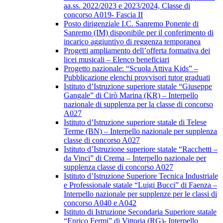
aa.ss. 2022/2023 e 2023/2024, Classe di
concorso A019- Fascia II
Posto dirigenziale I.C. Sanremo Ponente di
Sanremo (IM) disponibile per il conferimento di
incarico aggiuntivo di reggenza temporanea
Progetti ampliamento dell’offerta formativa dei
licei musicali – Elenco beneficiari
Progetto nazionale: “Scuola Attiva Kids” –
Pubblicazione elenchi provvisori tutor graduati
Istituto d’Istruzione superiore statale “Giuseppe
Gangale” di Cirò Marina (KR) – Interpello
nazionale di supplenza per la classe di concorso
A027
Istituto d’Istruzione superiore statale di Telese
Terme (BN) – Interpello nazionale per supplenza
classe di concorso A027
Istituto d’Istruzione superiore statale “Racchetti –
da Vinci” di Crema – Interpello nazionale per
supplenza classe di concorso A027
Istituto d’Istruzione Superiore Tecnica Industriale
e Professionale statale “Luigi Bucci” di Faenza –
Interpello nazionale per supplenze per le classi di
concorso A040 e A042
Istituto di Istruzione Secondaria Superiore statale
“Enrico Fermi” di Vittoria (RG)- Interpello