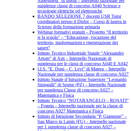
Alberghetti” di Imola – Interpello nazionale per
supplenze classe di concorso A040 Scienze e
tecnologie elettriche ed elettroniche
BANDO SELEZIONE 7 docenti USR Tutor
coordinatori presso il Disfor – Corso di laurea in
Scienze della formazione primaria
Webinar formativi gratuiti – Progetto “Il territorio
si fa scuola” – “Educazione, vocazione del
territorio, trasformazioni e rigenerazione dei
saperi”
Istituto Tecnico Industriale Statale “Alessandro
Artom” di Asti – Interpello Nazionale di
supplenza per le classi di concorso A040 E A042
I.I.S. “E. Duni – C. Levi” di Matera – Interpello
Nazionale per supplenza classe di concorso A027
Istituto Statale d’Istruzione Superiore “Leonardo
Sinisgalli” di Senise (PZ) – Interpello Nazionale
per supplenza Classe di concorso A027 –
Matematica e Fisica
Istituto Tecnico “NOTARANGELO – ROSATI”
– Foggia – Interpello nazionale per la classe di
concorso A027 Matematica e Fisica
Istituto di Istruzione Secondaria “P. Giannone” –
San Marco in Lamis (FG) – Interpello nazionale
per 1 supplenza classe di concorso A027 –