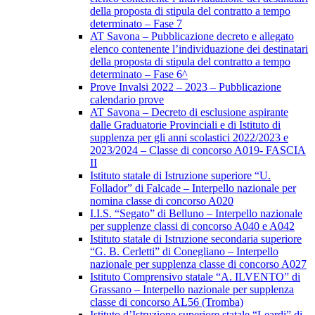
della proposta di stipula del contratto a tempo
determinato – Fase 7
AT Savona – Pubblicazione decreto e allegato
elenco contenente l’individuazione dei destinatari
della proposta di stipula del contratto a tempo
determinato – Fase 6^
Prove Invalsi 2022 – 2023 – Pubblicazione
calendario prove
AT Savona – Decreto di esclusione aspirante
dalle Graduatorie Provinciali e di Istituto di
supplenza per gli anni scolastici 2022/2023 e
2023/2024 – Classe di concorso A019- FASCIA
II
Istituto statale di Istruzione superiore “U.
Follador” di Falcade – Interpello nazionale per
nomina classe di concorso A020
I.I.S. “Segato” di Belluno – Interpello nazionale
per supplenze classi di concorso A040 e A042
Istituto statale di Istruzione secondaria superiore
“G. B. Cerletti” di Conegliano – Interpello
nazionale per supplenza classe di concorso A027
Istituto Comprensivo statale “A. ILVENTO” di
Grassano – Interpello nazionale per supplenza
classe di concorso AL56 (Tromba)
Istituto d’Istruzione superiore statale “Leardi” di