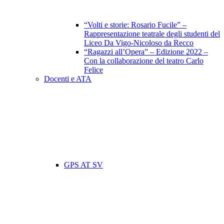
“Volti e storie: Rosario Fucile” –
Rappresentazione teatrale degli studenti del
Liceo Da Vigo-Nicoloso da Recco
“Ragazzi all’Opera” – Edizione 2022 –
Con la collaborazione del teatro Carlo
Felice
Docenti e ATA
GPS AT SV