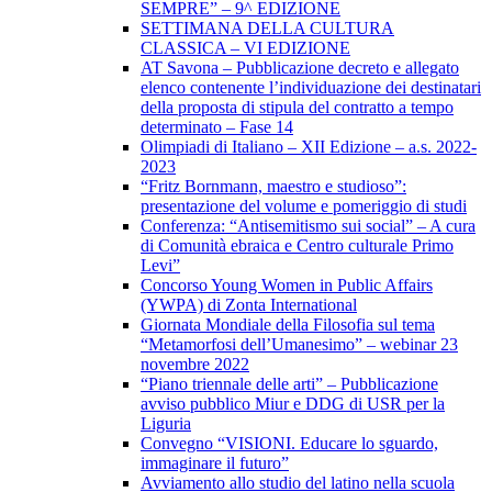
SEMPRE” – 9^ EDIZIONE
SETTIMANA DELLA CULTURA
CLASSICA – VI EDIZIONE
AT Savona – Pubblicazione decreto e allegato
elenco contenente l’individuazione dei destinatari
della proposta di stipula del contratto a tempo
determinato – Fase 14
Olimpiadi di Italiano – XII Edizione – a.s. 2022-
2023
“Fritz Bornmann, maestro e studioso”:
presentazione del volume e pomeriggio di studi
Conferenza: “Antisemitismo sui social” – A cura
di Comunità ebraica e Centro culturale Primo
Levi”
Concorso Young Women in Public Affairs
(YWPA) di Zonta International
Giornata Mondiale della Filosofia sul tema
“Metamorfosi dell’Umanesimo” – webinar 23
novembre 2022
“Piano triennale delle arti” – Pubblicazione
avviso pubblico Miur e DDG di USR per la
Liguria
Convegno “VISIONI. Educare lo sguardo,
immaginare il futuro”
Avviamento allo studio del latino nella scuola