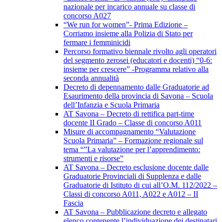
nazionale per incarico annuale su classe di
concorso A027
“We run for women”- Prima Edizione –
Corriamo insieme alla Polizia di Stato per
fermare i femminicidi
Percorso formativo biennale rivolto agli operatori
del segmento zerosei (educatori e docenti) “0-6:
insieme per crescere” -Programma relativo alla
seconda annualità
Decreto di depennamento dalle Graduatorie ad
Esaurimento della provincia di Savona – Scuola
dell’Infanzia e Scuola Primaria
AT Savona – Decreto di rettifica part-time
docente II Grado – Classe di concorso A011
Misure di accompagnamento “Valutazione
Scuola Primaria” – Formazione regionale sul
tema “”La valutazione per l’apprendimento:
strumenti e risorse”
AT Savona – Decreto esclusione docente dalle
Graduatorie Provinciali di Supplenza e dalle
Graduatorie di Istituto di cui all’O.M. 112/2022 –
Classi di concorso A011, A022 e A012 – II
Fascia
AT Savona – Pubblicazione decreto e allegato
elenco contenente l’individuazione dei destinatari