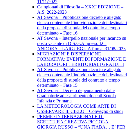
11/11/2022
Campionati di Filosofia – XXXI EDIZIONE –
A.S. 2022-2023
AT Savona – Pubblicazione decreto e allegato
elenco contenente l’individuazione dei destinatari
della proposta di stipula del contratto a tempo
determinato – Fase 16
AT Savona – Interpello nazionale per incarico su
posto vacante di D.S.G.A. presso I.C.
ANDORA – LAIGUEGLIA fino al 31/08/2023
MIGRAZIONI E DISPERSIONE
FORMATIVA: EVENTI DI FORMAZIONE E
LABORATORI TERRITORIALI GRATUITI
AT Savona – Pubblicazione decreto e allegato
elenco contenente l’individuazione dei destinatari
della proposta di stipula del contratto a tempo
determinato – Fase 15
AT Savona – Decreto depennamento dalle
Graduatorie ad esaurimento docenti Scuola
Infanzia e Primaria
LA METEOROLOGIA COME ARTE DI
OSSERVARE IL CIELO – Convegno di studi
PREMIO INTERNAZIONALE DI
SCRITTURA CREATIVA PICCOLA
GIORGIA RUSSO – “UNA FIABA… E’ PER