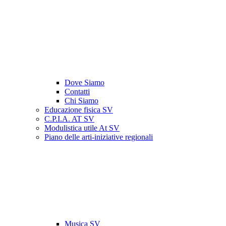
Dove Siamo
Contatti
Chi Siamo
Educazione fisica SV
C.P.I.A. AT SV
Modulistica utile At SV
Piano delle arti-iniziative regionali
Musica SV