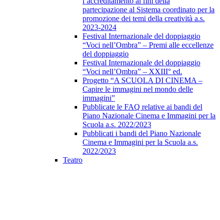
l’accreditamento ai fini della
partecipazione al Sistema coordinato per la
promozione dei temi della creatività a.s.
2023-2024
Festival Internazionale del doppiaggio
“Voci nell’Ombra” – Premi alle eccellenze
del doppiaggio
Festival Internazionale del doppiaggio
“Voci nell’Ombra” – XXIII° ed.
Progetto “A SCUOLA DI CINEMA –
Capire le immagini nel mondo delle
immagini”
Pubblicate le FAQ relative ai bandi del
Piano Nazionale Cinema e Immagini per la
Scuola a.s. 2022/2023
Pubblicati i bandi del Piano Nazionale
Cinema e Immagini per la Scuola a.s.
2022/2023
Teatro