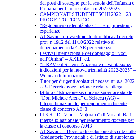
dei posti di sostegno per la scuola dell’Infanzia e
Primaria per l’anno scolastico 2022/2023
CAMPIONATI STUDENTESCHI 2022 – 23 –
PROGETTO TECNICO
“Regolamento identità alias” – Temi, questioni,
esperienze
AT Savona provvedimento di rettifica al decreto
prot. n.1912 del 11/10/2022 relativo al
depennamento da GAE per sentenza
Festival Internazionale del doppiaggio “Voci
nell’Ombra” – XXIII° ed.
“Il RAV e il Sistema Nazionale di Valutazione:
indicazioni per la nuova triennalità 2022-2025” –
Webinar di formazione
Tutor per dirigenti scolastici neoassunti a.s. 2022
-23- Decreto assegnazione e relativi allegati
Istituto d’Istruzione secondaria superiore statale
“Don Michele Arena” di Sciacca (AG) –
Interpello nazionale per reperimento docente
classe di concorso A043
I.I.S.S. “Da Vinci – Majorana” di Mola di Bari –
Interpello nazionale per reperimento docente per
la classe di concorso A043
AT Savona – Decreto di esclusione docente dalle
Graduatorie Provinciali e di Istituto di supplenza