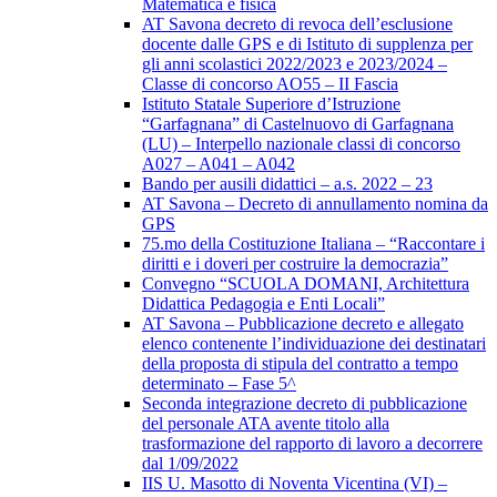
Matematica e fisica
AT Savona decreto di revoca dell’esclusione
docente dalle GPS e di Istituto di supplenza per
gli anni scolastici 2022/2023 e 2023/2024 –
Classe di concorso AO55 – II Fascia
Istituto Statale Superiore d’Istruzione
“Garfagnana” di Castelnuovo di Garfagnana
(LU) – Interpello nazionale classi di concorso
A027 – A041 – A042
Bando per ausili didattici – a.s. 2022 – 23
AT Savona – Decreto di annullamento nomina da
GPS
75.mo della Costituzione Italiana – “Raccontare i
diritti e i doveri per costruire la democrazia”
Convegno “SCUOLA DOMANI, Architettura
Didattica Pedagogia e Enti Locali”
AT Savona – Pubblicazione decreto e allegato
elenco contenente l’individuazione dei destinatari
della proposta di stipula del contratto a tempo
determinato – Fase 5^
Seconda integrazione decreto di pubblicazione
del personale ATA avente titolo alla
trasformazione del rapporto di lavoro a decorrere
dal 1/09/2022
IIS U. Masotto di Noventa Vicentina (VI) –