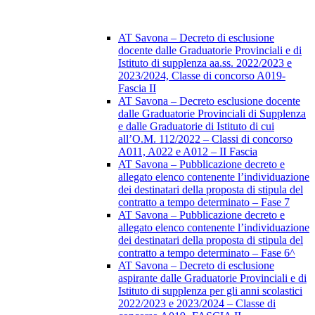
AT Savona – Decreto di esclusione
docente dalle Graduatorie Provinciali e di
Istituto di supplenza aa.ss. 2022/2023 e
2023/2024, Classe di concorso A019-
Fascia II
AT Savona – Decreto esclusione docente
dalle Graduatorie Provinciali di Supplenza
e dalle Graduatorie di Istituto di cui
all’O.M. 112/2022 – Classi di concorso
A011, A022 e A012 – II Fascia
AT Savona – Pubblicazione decreto e
allegato elenco contenente l’individuazione
dei destinatari della proposta di stipula del
contratto a tempo determinato – Fase 7
AT Savona – Pubblicazione decreto e
allegato elenco contenente l’individuazione
dei destinatari della proposta di stipula del
contratto a tempo determinato – Fase 6^
AT Savona – Decreto di esclusione
aspirante dalle Graduatorie Provinciali e di
Istituto di supplenza per gli anni scolastici
2022/2023 e 2023/2024 – Classe di