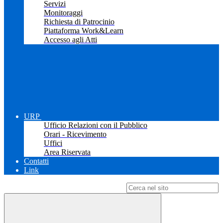
Servizi
Monitoraggi
Richiesta di Patrocinio
Piattaforma Work&Learn
Accesso agli Atti
URP
Ufficio Relazioni con il Pubblico
Orari - Ricevimento
Uffici
Area Riservata
Contatti
Link
Campo di ricerca per le pagine del sito