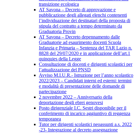
transizione ecologica
AT Savona – Decreto di approvazione e
pubblicazione degli allegati elenchi contenenti
l’individuazione dei destinatari della proposta di
stipula del contratto a tempo determinato da
Graduatoria Provin
AT Savona – Decreto depennamento dalle
Graduatorie ad esaurimento docenti Scuola
Infanzia e Primaria – Sentenza del TAR Lazio n.
8828 del 29/07/2020 e in applicazione dell’art.1
quinquies della Legge
Consultazione di docenti e dirigenti scolastici per
l’attualizzazione del PNSD
Avviso M.I.U.R.- Istruzione per l’anno scolastico
2022/2023 – Candidati interni ed esterni: termini
e modalità di presentazione delle domande di
partecipazione
2 novembre 2022 – Anniversario della
deportazione degli ebrei genovesi
Posto dirigenziale I.C. Sestri disponibile per il
conferimento di incarico aggiuntivo di reggenza
temporanea
Tutor per dirigenti scolastici neoassunti a.s. 2022
-23- Integrazione al decreto assegnazione