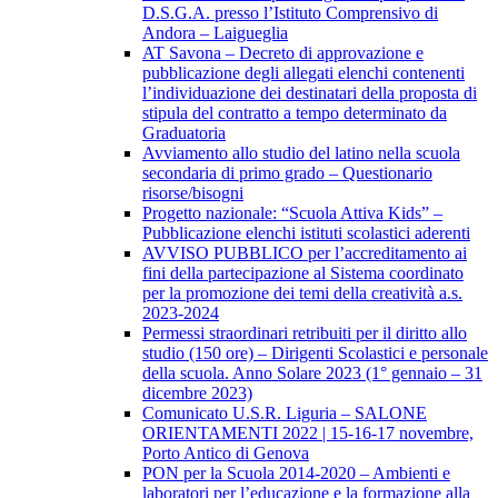
D.S.G.A. presso l’Istituto Comprensivo di
Andora – Laigueglia
AT Savona – Decreto di approvazione e
pubblicazione degli allegati elenchi contenenti
l’individuazione dei destinatari della proposta di
stipula del contratto a tempo determinato da
Graduatoria
Avviamento allo studio del latino nella scuola
secondaria di primo grado – Questionario
risorse/bisogni
Progetto nazionale: “Scuola Attiva Kids” –
Pubblicazione elenchi istituti scolastici aderenti
AVVISO PUBBLICO per l’accreditamento ai
fini della partecipazione al Sistema coordinato
per la promozione dei temi della creatività a.s.
2023-2024
Permessi straordinari retribuiti per il diritto allo
studio (150 ore) – Dirigenti Scolastici e personale
della scuola. Anno Solare 2023 (1° gennaio – 31
dicembre 2023)
Comunicato U.S.R. Liguria – SALONE
ORIENTAMENTI 2022 | 15-16-17 novembre,
Porto Antico di Genova
PON per la Scuola 2014-2020 – Ambienti e
laboratori per l’educazione e la formazione alla