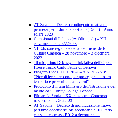
AT Savona – Decreto contingente relativo ai
permessi per il diritto allo studio (150 h) – Anno
solare 2023
Campionati di Italiano (ex Olimpiadi) – XII
edizione – a.s. 2022-2023
VI Edizione regionale della Settimana della
Cultura Classica – 28 novembre – 3 dicembre
2022
“Il mio primo Debussy” – Iniziativa dell’Opera
House Teatro Carlo Felice di Genova
Progetto Lions ILEX 2024 – A.S. 2022/23:
“Piccoli lecci crescono per proteggere il nostro
territorio e prevenire le alluvioni”
Protocollo d’intesa Ministero dell’Istruzione e del
merito ed il Trinity College London.
Filmare la Storia – XX edizione – Concorso
nazionale a. s. 2022-23
AT Savona – Decreto di individuazione nuovo
part time docente scuola secondaria di II Grado
classe di concorso B012 a decorrere dal