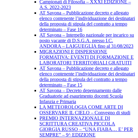
Campionati di Filosofia – XXXI EDIZIONE –
A.S. 2022-2023
AT Savona – Pubblicazione decreto e allegato
elenco contenente l’individuazione dei destinatari
della proposta di stipula del contratto a tempo
determinato – Fase 16
AT Savona – Interpello nazionale per incarico su
posto vacante di D.S.G.A. presso I.C.
ANDORA – LAIGUEGLIA fino al 31/08/2023
MIGRAZIONI E DISPERSIONE
FORMATIVA: EVENTI DI FORMAZIONE E
LABORATORI TERRITORIALI GRATUITI
AT Savona – Pubblicazione decreto e allegato
elenco contenente l’individuazione dei destinatari
della proposta di stipula del contratto a tempo
determinato – Fase 15
AT Savona – Decreto depennamento dalle
Graduatorie ad esaurimento docenti Scuola
Infanzia e Primaria
LA METEOROLOGIA COME ARTE DI
OSSERVARE IL CIELO – Convegno di studi
PREMIO INTERNAZIONALE DI
SCRITTURA CREATIVA PICCOLA
GIORGIA RUSSO – “UNA FIABA… E’ PER
SEMPRE” – 9^ EDIZIONE