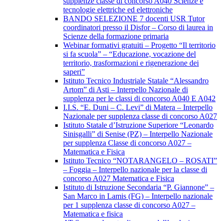
supplenze classe di concorso A040 Scienze e
tecnologie elettriche ed elettroniche
BANDO SELEZIONE 7 docenti USR Tutor
coordinatori presso il Disfor – Corso di laurea in
Scienze della formazione primaria
Webinar formativi gratuiti – Progetto “Il territorio
si fa scuola” – “Educazione, vocazione del
territorio, trasformazioni e rigenerazione dei
saperi”
Istituto Tecnico Industriale Statale “Alessandro
Artom” di Asti – Interpello Nazionale di
supplenza per le classi di concorso A040 E A042
I.I.S. “E. Duni – C. Levi” di Matera – Interpello
Nazionale per supplenza classe di concorso A027
Istituto Statale d’Istruzione Superiore “Leonardo
Sinisgalli” di Senise (PZ) – Interpello Nazionale
per supplenza Classe di concorso A027 –
Matematica e Fisica
Istituto Tecnico “NOTARANGELO – ROSATI”
– Foggia – Interpello nazionale per la classe di
concorso A027 Matematica e Fisica
Istituto di Istruzione Secondaria “P. Giannone” –
San Marco in Lamis (FG) – Interpello nazionale
per 1 supplenza classe di concorso A027 –
Matematica e fisica