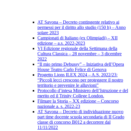
AT Savona – Decreto contingente relativo ai
permessi per il diritto allo studio (150 h) – Anno
solare 2023
Campionati di Italiano (ex Olimpiadi) – XII
edizione – a.s. 2022-2023
VI Edizione regionale della Settimana della
Cultura Classica – 28 novembre – 3 dicembre
2022
“Il mio primo Debussy” – Iniziativa dell’Opera
House Teatro Carlo Felice di Genova
Progetto Lions ILEX 2024 – A.S. 2022/23:
“Piccoli lecci crescono per proteggere il nostro
territorio e prevenire le alluvioni”
Protocollo d’intesa Ministero dell’Istruzione e del
merito ed il Trinity College London.
Filmare la Storia – XX edizione – Concorso
nazionale a. s. 2022-23
AT Savona – Decreto di individuazione nuovo
part time docente scuola secondaria di II Grado
classe di concorso B012 a decorrere dal
11/11/2022