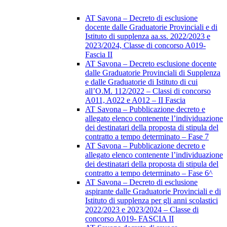
AT Savona – Decreto di esclusione
docente dalle Graduatorie Provinciali e di
Istituto di supplenza aa.ss. 2022/2023 e
2023/2024, Classe di concorso A019-
Fascia II
AT Savona – Decreto esclusione docente
dalle Graduatorie Provinciali di Supplenza
e dalle Graduatorie di Istituto di cui
all’O.M. 112/2022 – Classi di concorso
A011, A022 e A012 – II Fascia
AT Savona – Pubblicazione decreto e
allegato elenco contenente l’individuazione
dei destinatari della proposta di stipula del
contratto a tempo determinato – Fase 7
AT Savona – Pubblicazione decreto e
allegato elenco contenente l’individuazione
dei destinatari della proposta di stipula del
contratto a tempo determinato – Fase 6^
AT Savona – Decreto di esclusione
aspirante dalle Graduatorie Provinciali e di
Istituto di supplenza per gli anni scolastici
2022/2023 e 2023/2024 – Classe di
concorso A019- FASCIA II