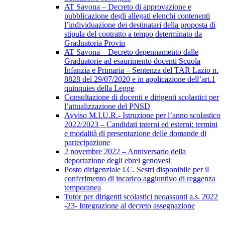
AT Savona – Decreto di approvazione e
pubblicazione degli allegati elenchi contenenti
l’individuazione dei destinatari della proposta di
stipula del contratto a tempo determinato da
Graduatoria Provin
AT Savona – Decreto depennamento dalle
Graduatorie ad esaurimento docenti Scuola
Infanzia e Primaria – Sentenza del TAR Lazio n.
8828 del 29/07/2020 e in applicazione dell’art.1
quinquies della Legge
Consultazione di docenti e dirigenti scolastici per
l’attualizzazione del PNSD
Avviso M.I.U.R.- Istruzione per l’anno scolastico
2022/2023 – Candidati interni ed esterni: termini
e modalità di presentazione delle domande di
partecipazione
2 novembre 2022 – Anniversario della
deportazione degli ebrei genovesi
Posto dirigenziale I.C. Sestri disponibile per il
conferimento di incarico aggiuntivo di reggenza
temporanea
Tutor per dirigenti scolastici neoassunti a.s. 2022
-23- Integrazione al decreto assegnazione