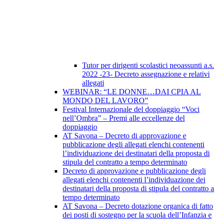
Tutor per dirigenti scolastici neoassunti a.s.
2022 -23- Decreto assegnazione e relativi
allegati
WEBINAR: “LE DONNE…DAI CPIA AL
MONDO DEL LAVORO”
Festival Internazionale del doppiaggio “Voci
nell’Ombra” – Premi alle eccellenze del
doppiaggio
AT Savona – Decreto di approvazione e
pubblicazione degli allegati elenchi contenenti
l’individuazione dei destinatari della proposta di
stipula del contratto a tempo determinato
Decreto di approvazione e pubblicazione degli
allegati elenchi contenenti l’individuazione dei
destinatari della proposta di stipula del contratto a
tempo determinato
AT Savona – Decreto dotazione organica di fatto
dei posti di sostegno per la scuola dell’Infanzia e