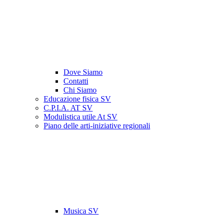
Dove Siamo
Contatti
Chi Siamo
Educazione fisica SV
C.P.I.A. AT SV
Modulistica utile At SV
Piano delle arti-iniziative regionali
Musica SV