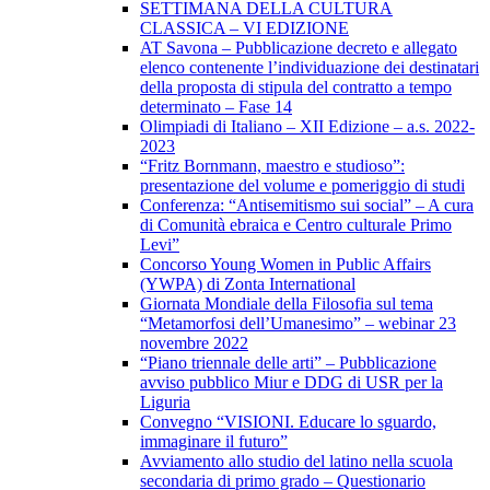
SETTIMANA DELLA CULTURA
CLASSICA – VI EDIZIONE
AT Savona – Pubblicazione decreto e allegato
elenco contenente l’individuazione dei destinatari
della proposta di stipula del contratto a tempo
determinato – Fase 14
Olimpiadi di Italiano – XII Edizione – a.s. 2022-
2023
“Fritz Bornmann, maestro e studioso”:
presentazione del volume e pomeriggio di studi
Conferenza: “Antisemitismo sui social” – A cura
di Comunità ebraica e Centro culturale Primo
Levi”
Concorso Young Women in Public Affairs
(YWPA) di Zonta International
Giornata Mondiale della Filosofia sul tema
“Metamorfosi dell’Umanesimo” – webinar 23
novembre 2022
“Piano triennale delle arti” – Pubblicazione
avviso pubblico Miur e DDG di USR per la
Liguria
Convegno “VISIONI. Educare lo sguardo,
immaginare il futuro”
Avviamento allo studio del latino nella scuola
secondaria di primo grado – Questionario