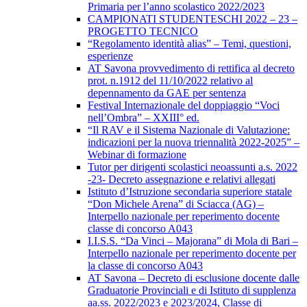
Primaria per l’anno scolastico 2022/2023
CAMPIONATI STUDENTESCHI 2022 – 23 –
PROGETTO TECNICO
“Regolamento identità alias” – Temi, questioni,
esperienze
AT Savona provvedimento di rettifica al decreto
prot. n.1912 del 11/10/2022 relativo al
depennamento da GAE per sentenza
Festival Internazionale del doppiaggio “Voci
nell’Ombra” – XXIII° ed.
“Il RAV e il Sistema Nazionale di Valutazione:
indicazioni per la nuova triennalità 2022-2025” –
Webinar di formazione
Tutor per dirigenti scolastici neoassunti a.s. 2022
-23- Decreto assegnazione e relativi allegati
Istituto d’Istruzione secondaria superiore statale
“Don Michele Arena” di Sciacca (AG) –
Interpello nazionale per reperimento docente
classe di concorso A043
I.I.S.S. “Da Vinci – Majorana” di Mola di Bari –
Interpello nazionale per reperimento docente per
la classe di concorso A043
AT Savona – Decreto di esclusione docente dalle
Graduatorie Provinciali e di Istituto di supplenza
aa.ss. 2022/2023 e 2023/2024, Classe di