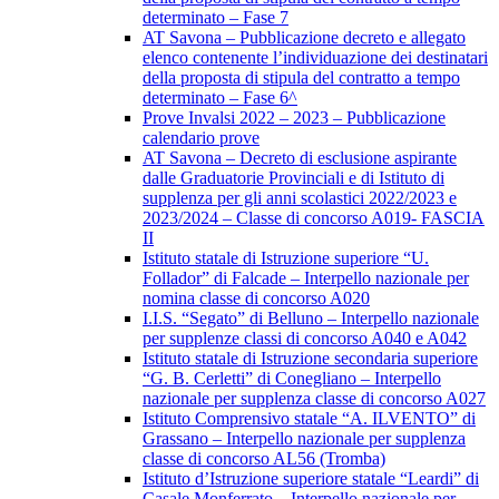
determinato – Fase 7
AT Savona – Pubblicazione decreto e allegato
elenco contenente l’individuazione dei destinatari
della proposta di stipula del contratto a tempo
determinato – Fase 6^
Prove Invalsi 2022 – 2023 – Pubblicazione
calendario prove
AT Savona – Decreto di esclusione aspirante
dalle Graduatorie Provinciali e di Istituto di
supplenza per gli anni scolastici 2022/2023 e
2023/2024 – Classe di concorso A019- FASCIA
II
Istituto statale di Istruzione superiore “U.
Follador” di Falcade – Interpello nazionale per
nomina classe di concorso A020
I.I.S. “Segato” di Belluno – Interpello nazionale
per supplenze classi di concorso A040 e A042
Istituto statale di Istruzione secondaria superiore
“G. B. Cerletti” di Conegliano – Interpello
nazionale per supplenza classe di concorso A027
Istituto Comprensivo statale “A. ILVENTO” di
Grassano – Interpello nazionale per supplenza
classe di concorso AL56 (Tromba)
Istituto d’Istruzione superiore statale “Leardi” di
Casale Monferrato – Interpello nazionale per