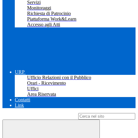
Servizi
Monitoraggi
Richiesta di Patrocinio
Piattaforma Work&Learn
Accesso agli Atti
URP
Ufficio Relazioni con il Pubblico
Orari - Ricevimento
Uffici
Area Riservata
Contatti
Link
Campo di ricerca per le pagine del sito