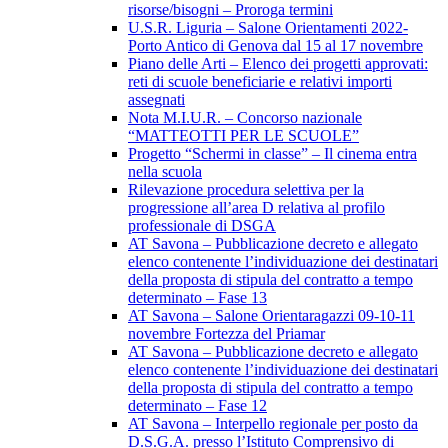
risorse/bisogni – Proroga termini
U.S.R. Liguria – Salone Orientamenti 2022-
Porto Antico di Genova dal 15 al 17 novembre
Piano delle Arti – Elenco dei progetti approvati:
reti di scuole beneficiarie e relativi importi
assegnati
Nota M.I.U.R. – Concorso nazionale
“MATTEOTTI PER LE SCUOLE”
Progetto “Schermi in classe” – Il cinema entra
nella scuola
Rilevazione procedura selettiva per la
progressione all’area D relativa al profilo
professionale di DSGA
AT Savona – Pubblicazione decreto e allegato
elenco contenente l’individuazione dei destinatari
della proposta di stipula del contratto a tempo
determinato – Fase 13
AT Savona – Salone Orientaragazzi 09-10-11
novembre Fortezza del Priamar
AT Savona – Pubblicazione decreto e allegato
elenco contenente l’individuazione dei destinatari
della proposta di stipula del contratto a tempo
determinato – Fase 12
AT Savona – Interpello regionale per posto da
D.S.G.A. presso l’Istituto Comprensivo di