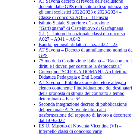
AT Savona decreto di revoca dell’esclusione
docente dalle GPS e di Istituto di supplenza per
gli anni scolastici 2022/2023 e 2023/2024 –
Classe di concorso AO55 – II Fascia
Istituto Statale Superiore d’Istruzione
“Garfagnana” di Castelnuovo di Garfagnana
(LU) – Interpello nazionale classi di concorso
A027 – A041 – A042
Bando per ausili didattici – a.s. 2022 – 23
AT Savona – Decreto di annullamento nomina da
GPS
75.mo della Costituzione Italiana – “Raccontare i
diritti e i doveri per costruire la democrazia”
Convegno “SCUOLA DOMANI, Architettura
Didattica Pedagogia e Enti Locali”
AT Savona – Pubblicazione decreto e allegato
elenco contenente l’individuazione dei destinatari
della proposta di stipula del contratto a tempo
determinato – Fase 5^
Seconda integrazione decreto di pubblicazione
del personale ATA avente titolo alla
trasformazione del rapporto di lavoro a decorrere
dal 1/09/2022
IIS U. Masotto di Noventa Vicentina (VI) –
Interpello classi di concorso varie