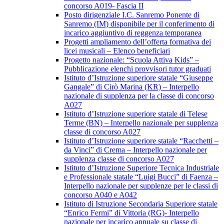
concorso A019- Fascia II
Posto dirigenziale I.C. Sanremo Ponente di
Sanremo (IM) disponibile per il conferimento di
incarico aggiuntivo di reggenza temporanea
Progetti ampliamento dell’offerta formativa dei
licei musicali – Elenco beneficiari
Progetto nazionale: “Scuola Attiva Kids” –
Pubblicazione elenchi provvisori tutor graduati
Istituto d’Istruzione superiore statale “Giuseppe
Gangale” di Cirò Marina (KR) – Interpello
nazionale di supplenza per la classe di concorso
A027
Istituto d’Istruzione superiore statale di Telese
Terme (BN) – Interpello nazionale per supplenza
classe di concorso A027
Istituto d’Istruzione superiore statale “Racchetti –
da Vinci” di Crema – Interpello nazionale per
supplenza classe di concorso A027
Istituto d’Istruzione Superiore Tecnica Industriale
e Professionale statale “Luigi Bucci” di Faenza –
Interpello nazionale per supplenze per le classi di
concorso A040 e A042
Istituto di Istruzione Secondaria Superiore statale
“Enrico Fermi” di Vittoria (RG)- Interpello
nazionale per incarico annuale su classe di