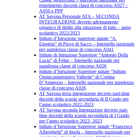
reperimento docenti classi di concorso A027 –
A050 e PPP
AT Savona Personale ATA – SECONDA
INTEGRAZIONE decreto adeguamento
organico di diritto alla situazione di fatto – anno
scolastico 2022/2023
Istituto d’Istruzione superiore statale “A.
Einstein” di Piove di Sacco – Interpello nazionale
per supplenza classe di concorso A041
Istituto di Istruzione Superiore “Antonio Della
Lucia” di Feltre – Interpello nazionale per
supplenza classe di concorso A026
Istituto d’Istruzione Superiore statale “Istituto
Omnicomprensivo Valboite” di Cortina
D’Ampezzo – Interpello nazionale per supplenza
classe di concorso A026
AT Savona terza integrazione decreto part-time
docenti della scuola secondaria di II Grado per
l’anno scolastico 2022-2023
AT Savona seconda Integrazione decreto part-
time docenti della scuola secondaria di I Grado
per l’anno scolastico 2022- 2023
Istituto d’Istruzione Superiore statale “Francesco
Alberghetti” di Imola – Interpello nazionale per