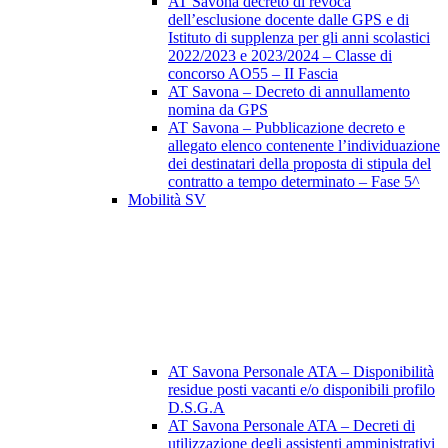
AT Savona decreto di revoca
dell’esclusione docente dalle GPS e di
Istituto di supplenza per gli anni scolastici
2022/2023 e 2023/2024 – Classe di
concorso AO55 – II Fascia
AT Savona – Decreto di annullamento
nomina da GPS
AT Savona – Pubblicazione decreto e
allegato elenco contenente l’individuazione
dei destinatari della proposta di stipula del
contratto a tempo determinato – Fase 5^
Mobilità SV
AT Savona Personale ATA – Disponibilità
residue posti vacanti e/o disponibili profilo
D.S.G.A
AT Savona Personale ATA – Decreti di
utilizzazione degli assistenti amministrativi