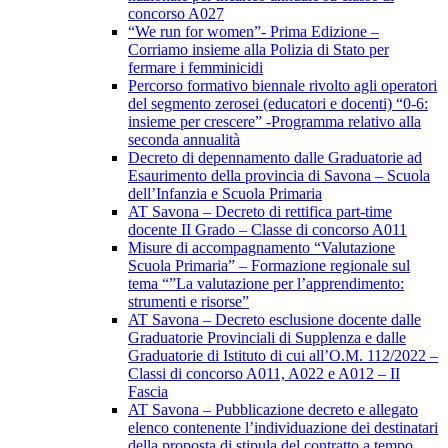
concorso A027
“We run for women”- Prima Edizione –
Corriamo insieme alla Polizia di Stato per
fermare i femminicidi
Percorso formativo biennale rivolto agli operatori
del segmento zerosei (educatori e docenti) “0-6:
insieme per crescere” -Programma relativo alla
seconda annualità
Decreto di depennamento dalle Graduatorie ad
Esaurimento della provincia di Savona – Scuola
dell’Infanzia e Scuola Primaria
AT Savona – Decreto di rettifica part-time
docente II Grado – Classe di concorso A011
Misure di accompagnamento “Valutazione
Scuola Primaria” – Formazione regionale sul
tema “”La valutazione per l’apprendimento:
strumenti e risorse”
AT Savona – Decreto esclusione docente dalle
Graduatorie Provinciali di Supplenza e dalle
Graduatorie di Istituto di cui all’O.M. 112/2022 –
Classi di concorso A011, A022 e A012 – II
Fascia
AT Savona – Pubblicazione decreto e allegato
elenco contenente l’individuazione dei destinatari
della proposta di stipula del contratto a tempo