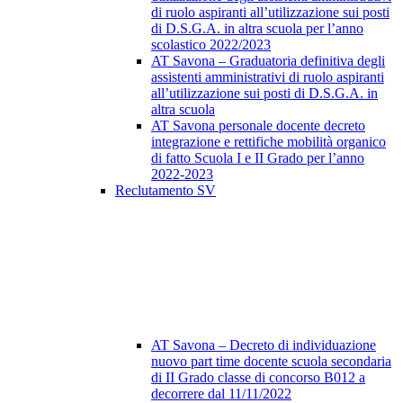
di ruolo aspiranti all’utilizzazione sui posti
di D.S.G.A. in altra scuola per l’anno
scolastico 2022/2023
AT Savona – Graduatoria definitiva degli
assistenti amministrativi di ruolo aspiranti
all’utilizzazione sui posti di D.S.G.A. in
altra scuola
AT Savona personale docente decreto
integrazione e rettifiche mobilità organico
di fatto Scuola I e II Grado per l’anno
2022-2023
Reclutamento SV
AT Savona – Decreto di individuazione
nuovo part time docente scuola secondaria
di II Grado classe di concorso B012 a
decorrere dal 11/11/2022