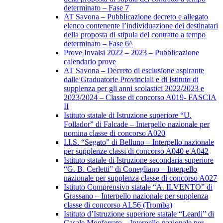
determinato – Fase 7
AT Savona – Pubblicazione decreto e allegato
elenco contenente l’individuazione dei destinatari
della proposta di stipula del contratto a tempo
determinato – Fase 6^
Prove Invalsi 2022 – 2023 – Pubblicazione
calendario prove
AT Savona – Decreto di esclusione aspirante
dalle Graduatorie Provinciali e di Istituto di
supplenza per gli anni scolastici 2022/2023 e
2023/2024 – Classe di concorso A019- FASCIA
II
Istituto statale di Istruzione superiore “U.
Follador” di Falcade – Interpello nazionale per
nomina classe di concorso A020
I.I.S. “Segato” di Belluno – Interpello nazionale
per supplenze classi di concorso A040 e A042
Istituto statale di Istruzione secondaria superiore
“G. B. Cerletti” di Conegliano – Interpello
nazionale per supplenza classe di concorso A027
Istituto Comprensivo statale “A. ILVENTO” di
Grassano – Interpello nazionale per supplenza
classe di concorso AL56 (Tromba)
Istituto d’Istruzione superiore statale “Leardi” di
Casale Monferrato – Interpello nazionale per