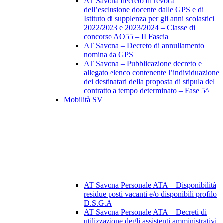
AT Savona decreto di revoca
dell’esclusione docente dalle GPS e di
Istituto di supplenza per gli anni scolastici
2022/2023 e 2023/2024 – Classe di
concorso AO55 – II Fascia
AT Savona – Decreto di annullamento
nomina da GPS
AT Savona – Pubblicazione decreto e
allegato elenco contenente l’individuazione
dei destinatari della proposta di stipula del
contratto a tempo determinato – Fase 5^
Mobilità SV
AT Savona Personale ATA – Disponibilità
residue posti vacanti e/o disponibili profilo
D.S.G.A
AT Savona Personale ATA – Decreti di
utilizzazione degli assistenti amministrativi