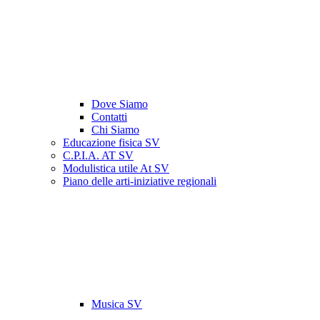
Dove Siamo
Contatti
Chi Siamo
Educazione fisica SV
C.P.I.A. AT SV
Modulistica utile At SV
Piano delle arti-iniziative regionali
Musica SV