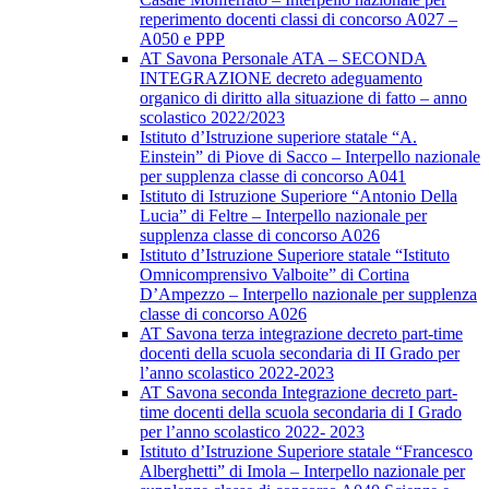
reperimento docenti classi di concorso A027 –
A050 e PPP
AT Savona Personale ATA – SECONDA
INTEGRAZIONE decreto adeguamento
organico di diritto alla situazione di fatto – anno
scolastico 2022/2023
Istituto d’Istruzione superiore statale “A.
Einstein” di Piove di Sacco – Interpello nazionale
per supplenza classe di concorso A041
Istituto di Istruzione Superiore “Antonio Della
Lucia” di Feltre – Interpello nazionale per
supplenza classe di concorso A026
Istituto d’Istruzione Superiore statale “Istituto
Omnicomprensivo Valboite” di Cortina
D’Ampezzo – Interpello nazionale per supplenza
classe di concorso A026
AT Savona terza integrazione decreto part-time
docenti della scuola secondaria di II Grado per
l’anno scolastico 2022-2023
AT Savona seconda Integrazione decreto part-
time docenti della scuola secondaria di I Grado
per l’anno scolastico 2022- 2023
Istituto d’Istruzione Superiore statale “Francesco
Alberghetti” di Imola – Interpello nazionale per