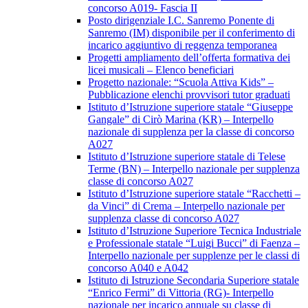
concorso A019- Fascia II
Posto dirigenziale I.C. Sanremo Ponente di
Sanremo (IM) disponibile per il conferimento di
incarico aggiuntivo di reggenza temporanea
Progetti ampliamento dell’offerta formativa dei
licei musicali – Elenco beneficiari
Progetto nazionale: “Scuola Attiva Kids” –
Pubblicazione elenchi provvisori tutor graduati
Istituto d’Istruzione superiore statale “Giuseppe
Gangale” di Cirò Marina (KR) – Interpello
nazionale di supplenza per la classe di concorso
A027
Istituto d’Istruzione superiore statale di Telese
Terme (BN) – Interpello nazionale per supplenza
classe di concorso A027
Istituto d’Istruzione superiore statale “Racchetti –
da Vinci” di Crema – Interpello nazionale per
supplenza classe di concorso A027
Istituto d’Istruzione Superiore Tecnica Industriale
e Professionale statale “Luigi Bucci” di Faenza –
Interpello nazionale per supplenze per le classi di
concorso A040 e A042
Istituto di Istruzione Secondaria Superiore statale
“Enrico Fermi” di Vittoria (RG)- Interpello
nazionale per incarico annuale su classe di