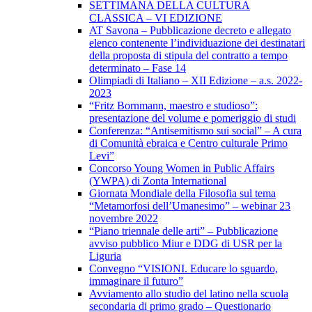
SETTIMANA DELLA CULTURA
CLASSICA – VI EDIZIONE
AT Savona – Pubblicazione decreto e allegato
elenco contenente l’individuazione dei destinatari
della proposta di stipula del contratto a tempo
determinato – Fase 14
Olimpiadi di Italiano – XII Edizione – a.s. 2022-
2023
“Fritz Bornmann, maestro e studioso”:
presentazione del volume e pomeriggio di studi
Conferenza: “Antisemitismo sui social” – A cura
di Comunità ebraica e Centro culturale Primo
Levi”
Concorso Young Women in Public Affairs
(YWPA) di Zonta International
Giornata Mondiale della Filosofia sul tema
“Metamorfosi dell’Umanesimo” – webinar 23
novembre 2022
“Piano triennale delle arti” – Pubblicazione
avviso pubblico Miur e DDG di USR per la
Liguria
Convegno “VISIONI. Educare lo sguardo,
immaginare il futuro”
Avviamento allo studio del latino nella scuola
secondaria di primo grado – Questionario