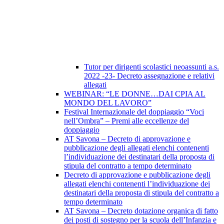
Tutor per dirigenti scolastici neoassunti a.s.
2022 -23- Decreto assegnazione e relativi
allegati
WEBINAR: “LE DONNE…DAI CPIA AL
MONDO DEL LAVORO”
Festival Internazionale del doppiaggio “Voci
nell’Ombra” – Premi alle eccellenze del
doppiaggio
AT Savona – Decreto di approvazione e
pubblicazione degli allegati elenchi contenenti
l’individuazione dei destinatari della proposta di
stipula del contratto a tempo determinato
Decreto di approvazione e pubblicazione degli
allegati elenchi contenenti l’individuazione dei
destinatari della proposta di stipula del contratto a
tempo determinato
AT Savona – Decreto dotazione organica di fatto
dei posti di sostegno per la scuola dell’Infanzia e