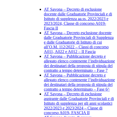
AT Savona – Decreto di esclusione
docente dalle Graduatorie Provinciali e di
Istituto di supplenza aa.ss. 2022/2023 e
2023/2024, Classe di concorso A019-
Fascia II
AT Savona – Decreto esclusione docente
dalle Graduatorie Provinciali di Supplenza
e dalle Graduatorie di Istituto di cui
all’O.M. 112/2022 – Classi di concorso
A011, A022 e A012 – II Fascia
AT Savona – Pubblicazione decreto e
allegato elenco contenente l’individuazione
dei destinatari della proposta di stipula del
contratto a tempo determinato – Fase 7
AT Savona – Pubblicazione decreto e
allegato elenco contenente l’individuazione
dei destinatari della proposta di stipula del
contratto a tempo determinato – Fase 6^
AT Savona – Decreto di esclusione
aspirante dalle Graduatorie Provinciali e di
Istituto di supplenza per gli anni scolastici
2022/2023 e 2023/2024 – Classe di
concorso A019- FASCIA II