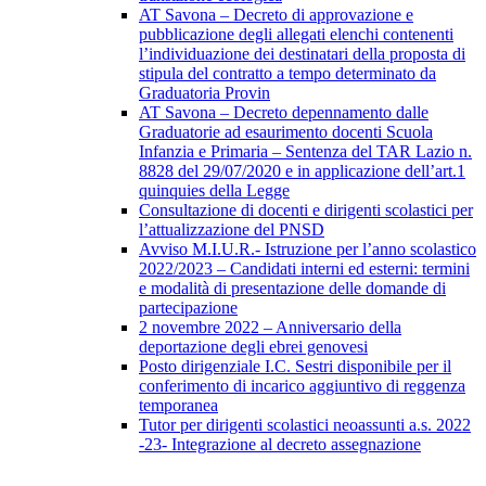
AT Savona – Decreto di approvazione e
pubblicazione degli allegati elenchi contenenti
l’individuazione dei destinatari della proposta di
stipula del contratto a tempo determinato da
Graduatoria Provin
AT Savona – Decreto depennamento dalle
Graduatorie ad esaurimento docenti Scuola
Infanzia e Primaria – Sentenza del TAR Lazio n.
8828 del 29/07/2020 e in applicazione dell’art.1
quinquies della Legge
Consultazione di docenti e dirigenti scolastici per
l’attualizzazione del PNSD
Avviso M.I.U.R.- Istruzione per l’anno scolastico
2022/2023 – Candidati interni ed esterni: termini
e modalità di presentazione delle domande di
partecipazione
2 novembre 2022 – Anniversario della
deportazione degli ebrei genovesi
Posto dirigenziale I.C. Sestri disponibile per il
conferimento di incarico aggiuntivo di reggenza
temporanea
Tutor per dirigenti scolastici neoassunti a.s. 2022
-23- Integrazione al decreto assegnazione