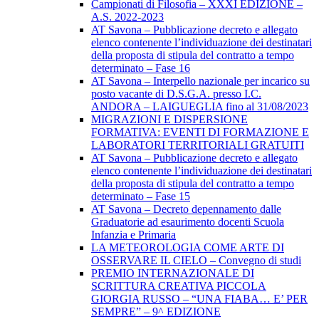
Campionati di Filosofia – XXXI EDIZIONE –
A.S. 2022-2023
AT Savona – Pubblicazione decreto e allegato
elenco contenente l’individuazione dei destinatari
della proposta di stipula del contratto a tempo
determinato – Fase 16
AT Savona – Interpello nazionale per incarico su
posto vacante di D.S.G.A. presso I.C.
ANDORA – LAIGUEGLIA fino al 31/08/2023
MIGRAZIONI E DISPERSIONE
FORMATIVA: EVENTI DI FORMAZIONE E
LABORATORI TERRITORIALI GRATUITI
AT Savona – Pubblicazione decreto e allegato
elenco contenente l’individuazione dei destinatari
della proposta di stipula del contratto a tempo
determinato – Fase 15
AT Savona – Decreto depennamento dalle
Graduatorie ad esaurimento docenti Scuola
Infanzia e Primaria
LA METEOROLOGIA COME ARTE DI
OSSERVARE IL CIELO – Convegno di studi
PREMIO INTERNAZIONALE DI
SCRITTURA CREATIVA PICCOLA
GIORGIA RUSSO – “UNA FIABA… E’ PER
SEMPRE” – 9^ EDIZIONE