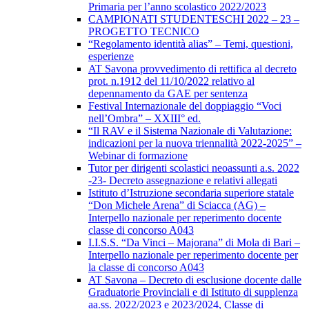
Primaria per l’anno scolastico 2022/2023
CAMPIONATI STUDENTESCHI 2022 – 23 –
PROGETTO TECNICO
“Regolamento identità alias” – Temi, questioni,
esperienze
AT Savona provvedimento di rettifica al decreto
prot. n.1912 del 11/10/2022 relativo al
depennamento da GAE per sentenza
Festival Internazionale del doppiaggio “Voci
nell’Ombra” – XXIII° ed.
“Il RAV e il Sistema Nazionale di Valutazione:
indicazioni per la nuova triennalità 2022-2025” –
Webinar di formazione
Tutor per dirigenti scolastici neoassunti a.s. 2022
-23- Decreto assegnazione e relativi allegati
Istituto d’Istruzione secondaria superiore statale
“Don Michele Arena” di Sciacca (AG) –
Interpello nazionale per reperimento docente
classe di concorso A043
I.I.S.S. “Da Vinci – Majorana” di Mola di Bari –
Interpello nazionale per reperimento docente per
la classe di concorso A043
AT Savona – Decreto di esclusione docente dalle
Graduatorie Provinciali e di Istituto di supplenza
aa.ss. 2022/2023 e 2023/2024, Classe di