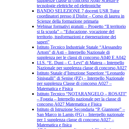
supplenze classe di concorso A040 Scienze e
tecnologie elettriche ed elettroniche
BANDO SELEZIONE 7 docenti USR Tutor
coordinatori presso il Disfor – Corso di laurea in
Scienze della formazione primaria
Webinar formativi gratuiti – Progetto “Il territorio
si fa scuola” – “Educazione, vocazione del
territorio, trasformazioni e rigenerazione dei
saperi”
Istituto Tecnico Industriale Statale “Alessandro
Artom” di Asti – Interpello Nazionale di
supplenza per le classi di concorso A040 E A042
I.I.S. “E. Duni – C. Levi” di Matera – Interpello
Nazionale per supplenza classe di concorso A027
Istituto Statale d’Istruzione Superiore “Leonardo
Sinisgalli” di Senise (PZ) – Interpello Nazionale
per supplenza Classe di concorso A027 –
Matematica e Fisica
Istituto Tecnico “NOTARANGELO – ROSATI”
– Foggia – Interpello nazionale per la classe di
concorso A027 Matematica e Fisica
Istituto di Istruzione Secondaria “P. Giannone” –
San Marco in Lamis (FG) – Interpello nazionale
per 1 supplenza classe di concorso A027 –
Matematica e fisica