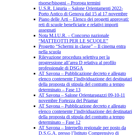
risorse/bisogni – Proroga termini
U.S.R. Liguria – Salone Orientamenti 2022-
Porto Antico di Genova dal 15 al 17 novembre
Piano delle Arti – Elenco dei progetti approvati:
reti di scuole beneficiarie e relativi importi
assegnati
Nota M.I.U.R. – Concorso nazionale
“MATTEOTTI PER LE SCUOLE”
Progetto “Schermi in classe” – Il cinema entra
nella scuola
Rilevazione procedura selettiva per la
progressione all’area D relativa al profilo
professionale di DSGA
AT Savona – Pubblicazione decreto e allegato
elenco contenente l’individuazione dei destinatari
della proposta di stipula del contratto a tempo
determinato – Fase 13
AT Savona – Salone Orientaragazzi 09-10-11
novembre Fortezza del Priamar
AT Savona – Pubblicazione decreto e allegato
elenco contenente l’individuazione dei destinatari
della proposta di stipula del contratto a tempo
determinato – Fase 12
AT Savona – Interpello regionale per posto da
D.S.G.A. presso l’Istituto Comprensivo di