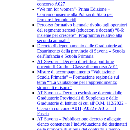
concorso A027
“We run for women”- Prima Edizione –
Corriamo insieme alla Polizia di Stato per
fermare i femminicidi
Percorso formativo biennale rivolto agli operatori
del segmento zerosei (educatori e docenti) “0-6:
insieme per crescere” -Programma relativo alla
seconda annualità
Decreto di depennamento dalle Graduatorie ad
Esaurimento della provincia di Savona – Scuola
dell’Infanzia e Scuola Primaria
AT Savona – Decreto di rettifica part-time
docente II Grado – Classe di concorso A011
Misure di accompagnamento “Valutazione
Scuola Primaria” – Formazione regionale sul
tema “”La valutazione per l’apprendimento:
strumenti e risorse”
AT Savona – Decreto esclusione docente dalle
Graduatorie Provinciali di Supplenza e dalle
Graduatorie di Istituto di cui all’O.M. 112/2022 –
Classi di concorso A011, A022 e A012 – II
Fascia
AT Savona – Pubblicazione decreto e allegato
elenco contenente l’individuazione dei destinatari
della proposta di stipula del contratto a tempo