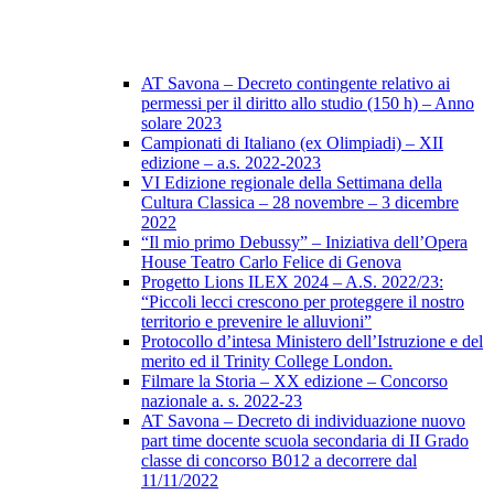
AT Savona – Decreto contingente relativo ai
permessi per il diritto allo studio (150 h) – Anno
solare 2023
Campionati di Italiano (ex Olimpiadi) – XII
edizione – a.s. 2022-2023
VI Edizione regionale della Settimana della
Cultura Classica – 28 novembre – 3 dicembre
2022
“Il mio primo Debussy” – Iniziativa dell’Opera
House Teatro Carlo Felice di Genova
Progetto Lions ILEX 2024 – A.S. 2022/23:
“Piccoli lecci crescono per proteggere il nostro
territorio e prevenire le alluvioni”
Protocollo d’intesa Ministero dell’Istruzione e del
merito ed il Trinity College London.
Filmare la Storia – XX edizione – Concorso
nazionale a. s. 2022-23
AT Savona – Decreto di individuazione nuovo
part time docente scuola secondaria di II Grado
classe di concorso B012 a decorrere dal
11/11/2022