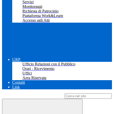
Servizi
Monitoraggi
Richiesta di Patrocinio
Piattaforma Work&Learn
Accesso agli Atti
URP
Ufficio Relazioni con il Pubblico
Orari - Ricevimento
Uffici
Area Riservata
Contatti
Link
Campo di ricerca per le pagine del sito