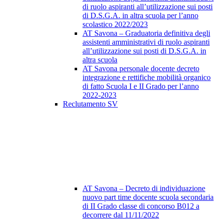
di ruolo aspiranti all’utilizzazione sui posti
di D.S.G.A. in altra scuola per l’anno
scolastico 2022/2023
AT Savona – Graduatoria definitiva degli
assistenti amministrativi di ruolo aspiranti
all’utilizzazione sui posti di D.S.G.A. in
altra scuola
AT Savona personale docente decreto
integrazione e rettifiche mobilità organico
di fatto Scuola I e II Grado per l’anno
2022-2023
Reclutamento SV
AT Savona – Decreto di individuazione
nuovo part time docente scuola secondaria
di II Grado classe di concorso B012 a
decorrere dal 11/11/2022