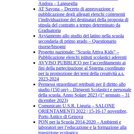
Andora – Laigueglia
AT Savona – Decreto di approvazione e
pubblicazione degli allegati elenchi contenenti
l’individuazione dei destinatari della proposta di
stipula del contratto a tempo determinato da
Graduatoria
Avviamento allo studio del latino nella scuola
secondaria di primo grado – Questionario
risorse/bisogni
Progetto nazionale: “Scuola Attiva Kids” –
Pubblicazione elenchi istituti scolastici aderenti
AVVISO PUBBLICO per l’accreditamento ai
fini della partecipazione al Sistema coordinato
per la promozione dei temi della creatività a.s.
2023-2024
Permessi straordinari retribuiti per il diritto allo
studio (150 ore) – Dirigenti Scolastici e personale
della scuola. Anno Solare 2023 (1° gennaio – 31
dicembre 2023)
Comunicato U.S.R. Liguria – SALONE
ORIENTAMENTI 2022 | 15-16-17 novembre,
Porto Antico di Genova
PON per la Scuola 2014-2020 – Ambienti e
laboratori per l’educazione e la formazione alla
transizione ecologica