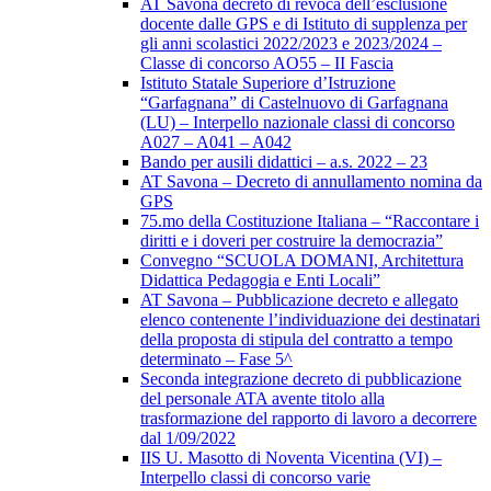
AT Savona decreto di revoca dell’esclusione
docente dalle GPS e di Istituto di supplenza per
gli anni scolastici 2022/2023 e 2023/2024 –
Classe di concorso AO55 – II Fascia
Istituto Statale Superiore d’Istruzione
“Garfagnana” di Castelnuovo di Garfagnana
(LU) – Interpello nazionale classi di concorso
A027 – A041 – A042
Bando per ausili didattici – a.s. 2022 – 23
AT Savona – Decreto di annullamento nomina da
GPS
75.mo della Costituzione Italiana – “Raccontare i
diritti e i doveri per costruire la democrazia”
Convegno “SCUOLA DOMANI, Architettura
Didattica Pedagogia e Enti Locali”
AT Savona – Pubblicazione decreto e allegato
elenco contenente l’individuazione dei destinatari
della proposta di stipula del contratto a tempo
determinato – Fase 5^
Seconda integrazione decreto di pubblicazione
del personale ATA avente titolo alla
trasformazione del rapporto di lavoro a decorrere
dal 1/09/2022
IIS U. Masotto di Noventa Vicentina (VI) –
Interpello classi di concorso varie