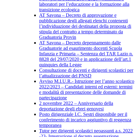
laboratori per l’educazione e la formazione alla
transizione ecologica
AT Savona – Decreto di approvazione e
pubblicazione degli allegati elenchi contenenti
l’individuazione dei destinatari della proposta di
stipula del contratto a tempo determinato da
Graduatoria Provin
AT Savona – Decreto depennamento dalle
Graduatorie ad esaurimento docenti Scuola
Infanzia e Primaria – Sentenza del TAR Lazio n.
8828 del 29/07/2020 e in applicazione dell’art.1
quinquies della Legge
Consultazione di docenti e dirigenti scolastici per
l’attualizzazione del PNSD
Avviso M.I.U.R.- Istruzione per l’anno scolastico
2022/2023 – Candidati interni ed esterni: termini
e modalità di presentazione delle domande di
partecipazione
2 novembre 2022 – Anniversario della
deportazione degli ebrei genovesi
Posto dirigenziale I.C. Sestri disponibile per il
conferimento di incarico aggiuntivo di reggenza
temporanea
Tutor per dirigenti scolastici neoassunti a.s. 2022
-23- Integrazione al decreto assegnazione