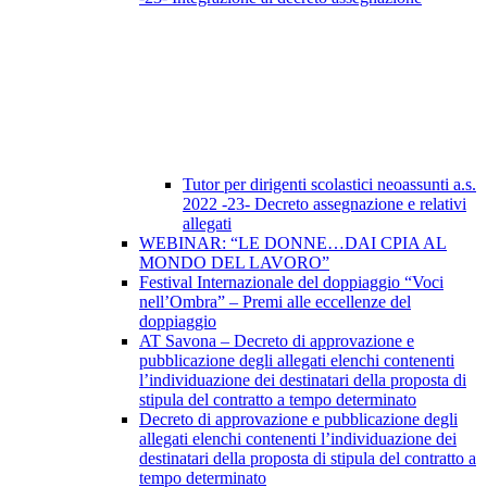
Tutor per dirigenti scolastici neoassunti a.s.
2022 -23- Decreto assegnazione e relativi
allegati
WEBINAR: “LE DONNE…DAI CPIA AL
MONDO DEL LAVORO”
Festival Internazionale del doppiaggio “Voci
nell’Ombra” – Premi alle eccellenze del
doppiaggio
AT Savona – Decreto di approvazione e
pubblicazione degli allegati elenchi contenenti
l’individuazione dei destinatari della proposta di
stipula del contratto a tempo determinato
Decreto di approvazione e pubblicazione degli
allegati elenchi contenenti l’individuazione dei
destinatari della proposta di stipula del contratto a
tempo determinato