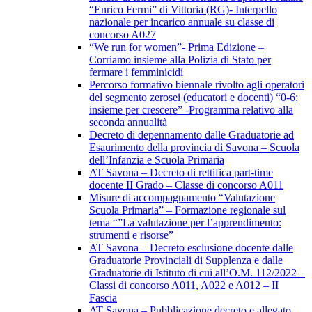
“Enrico Fermi” di Vittoria (RG)- Interpello
nazionale per incarico annuale su classe di
concorso A027
“We run for women”- Prima Edizione –
Corriamo insieme alla Polizia di Stato per
fermare i femminicidi
Percorso formativo biennale rivolto agli operatori
del segmento zerosei (educatori e docenti) “0-6:
insieme per crescere” -Programma relativo alla
seconda annualità
Decreto di depennamento dalle Graduatorie ad
Esaurimento della provincia di Savona – Scuola
dell’Infanzia e Scuola Primaria
AT Savona – Decreto di rettifica part-time
docente II Grado – Classe di concorso A011
Misure di accompagnamento “Valutazione
Scuola Primaria” – Formazione regionale sul
tema “”La valutazione per l’apprendimento:
strumenti e risorse”
AT Savona – Decreto esclusione docente dalle
Graduatorie Provinciali di Supplenza e dalle
Graduatorie di Istituto di cui all’O.M. 112/2022 –
Classi di concorso A011, A022 e A012 – II
Fascia
AT Savona – Pubblicazione decreto e allegato