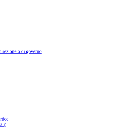
i direzione o di governo
rtice
ali)