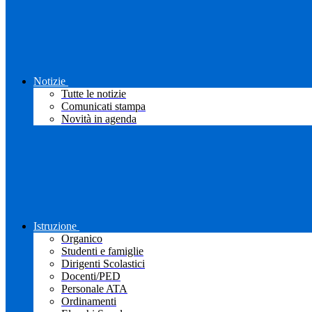
Notizie
Tutte le notizie
Comunicati stampa
Novità in agenda
Istruzione
Organico
Studenti e famiglie
Dirigenti Scolastici
Docenti/PED
Personale ATA
Ordinamenti