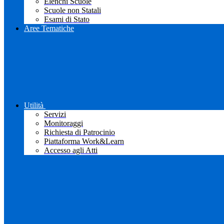
Elenchi Scuole
Scuole non Statali
Esami di Stato
Aree Tematiche
Utilità
Servizi
Monitoraggi
Richiesta di Patrocinio
Piattaforma Work&Learn
Accesso agli Atti