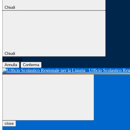
Chiudi
Chiudi
Conferma
Annulla
Conferma
Ufficio Scolastico Reg
close