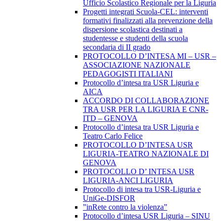
Ufficio Scolastico Regionale per la Liguria
Progetti integrati Scuola-CEL: interventi
formativi finalizzati alla prevenzione della
dispersione scolastica destinati a
studentesse e studenti della scuola
secondaria di II grado
PROTOCOLLO D’INTESA MI – USR –
ASSOCIAZIONE NAZIONALE
PEDAGOGISTI ITALIANI
Protocollo d’intesa tra USR Liguria e
AICA
ACCORDO DI COLLABORAZIONE
TRA USR PER LA LIGURIA E CNR-
ITD – GENOVA
Protocollo d’intesa tra USR Liguria e
Teatro Carlo Felice
PROTOCOLLO D’INTESA USR
LIGURIA-TEATRO NAZIONALE DI
GENOVA
PROTOCOLLO D’ INTESA USR
LIGURIA-ANCI LIGURIA
Protocollo di intesa tra USR-Liguria e
UniGe-DISFOR
”inRete contro la violenza”
Protocollo d’intesa USR Liguria – SINU