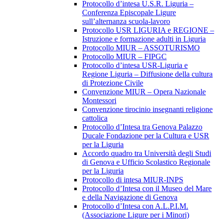
Protocollo d’intesa U.S.R. Liguria –
Conferenza Episcopale Ligure
sull’alternanza scuola-lavoro
Protocollo USR LIGURIA e REGIONE –
Istruzione e formazione adulti in Liguria
Protocollo MIUR – ASSOTURISMO
Protocollo MIUR – FIPGC
Protocollo d’intesa USR-Liguria e
Regione Liguria – Diffusione della cultura
di Protezione Civile
Convenzione MIUR – Opera Nazionale
Montessori
Convenzione tirocinio insegnanti religione
cattolica
Protocollo d’Intesa tra Genova Palazzo
Ducale Fondazione per la Cultura e USR
per la Liguria
Accordo quadro tra Università degli Studi
di Genova e Ufficio Scolastico Regionale
per la Liguria
Protocollo di intesa MIUR-INPS
Protocollo d’Intesa con il Museo del Mare
e della Navigazione di Genova
Protocollo d’Intesa con A.L.P.I.M.
(Associazione Ligure per i Minori)