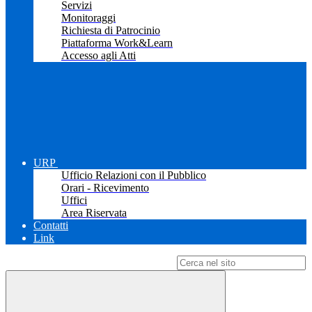
Servizi
Monitoraggi
Richiesta di Patrocinio
Piattaforma Work&Learn
Accesso agli Atti
URP
Ufficio Relazioni con il Pubblico
Orari - Ricevimento
Uffici
Area Riservata
Contatti
Link
Campo di ricerca per le pagine del sito