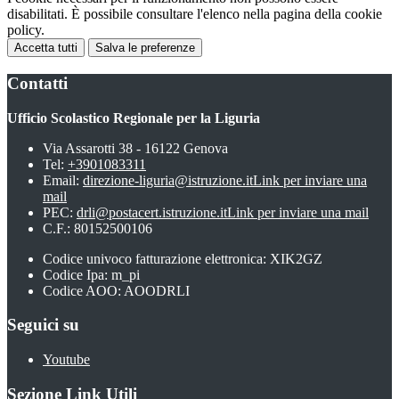
disabilitati. È possibile consultare l'elenco nella pagina della cookie
policy.
Accetta tutti
Salva le preferenze
Contatti
Ufficio Scolastico Regionale per la Liguria
Via Assarotti 38 - 16122 Genova
Tel:
+3901083311
Email:
direzione-liguria@istruzione.it
Link per inviare una
mail
PEC:
drli@postacert.istruzione.it
Link per inviare una mail
C.F.: 80152500106
Codice univoco fatturazione elettronica: XIK2GZ
Codice Ipa: m_pi
Codice AOO: AOODRLI
Seguici su
Youtube
Sezione Link Utili