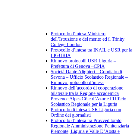
Protocollo d’intesa Ministero
dell’Istruzione e del merito ed il Trinity
College London
Protocollo d’intesa tra INAIL e USR per la
LIGURIA
Rinnovo protocolli USR Liguria –
Prefettura di Genova –CPIA
Società Dante Alighieri – Comitato di
Savona – Ufficio Scolastico Regionale –
Rinnovo protocollo d’intesa
Rinnovo dell’accordo di cooperazione
bilaterale tra la Regione accademica
Provence Alpes Côte d’Azur e l’Ufficio
Scolastico Regionale per la Liguria
Protocollo di intesa USR Liguria con
Ordine dei giornalisti
Protocollo d’intesa tra Provveditorato
Regionale Amministrazione Penitenziaria
Piemonte, Liguria e Valle D’Aosta e