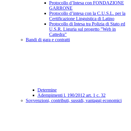
Protocollo d’Intesa con FONDAZIONE
GARRONE
Protocollo d’intesa con la C.U.S.L. per la
Certificazione Linguistica di Latino
Protocollo di Intesa tra Polizia di Stato ed
U.S.R. Liguria sul progetto ”Web in
Cattedra”
Bandi di gara e contratti
Determine
Adempimenti l. 190/2012 art. 1 c. 32
Sovvenzioni, contributi, sussidi, vantaggi economici