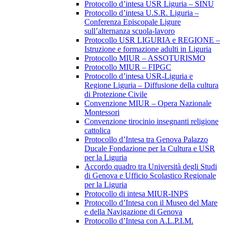
Protocollo d’intesa USR Liguria – SINU
Protocollo d’intesa U.S.R. Liguria –
Conferenza Episcopale Ligure
sull’alternanza scuola-lavoro
Protocollo USR LIGURIA e REGIONE –
Istruzione e formazione adulti in Liguria
Protocollo MIUR – ASSOTURISMO
Protocollo MIUR – FIPGC
Protocollo d’intesa USR-Liguria e
Regione Liguria – Diffusione della cultura
di Protezione Civile
Convenzione MIUR – Opera Nazionale
Montessori
Convenzione tirocinio insegnanti religione
cattolica
Protocollo d’Intesa tra Genova Palazzo
Ducale Fondazione per la Cultura e USR
per la Liguria
Accordo quadro tra Università degli Studi
di Genova e Ufficio Scolastico Regionale
per la Liguria
Protocollo di intesa MIUR-INPS
Protocollo d’Intesa con il Museo del Mare
e della Navigazione di Genova
Protocollo d’Intesa con A.L.P.I.M.