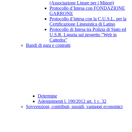
(Associazione Ligure per i Minori)
Protocollo d’Intesa con FONDAZIONE
GARRONE
Protocollo d’intesa con la C.U.S.L. per la
Certificazione Linguistica di Latino
Protocollo di Intesa tra Polizia di Stato ed
U.S.R. Liguria sul progetto ”Web in
Cattedra”
Bandi di gara e contratti
Determine
Adempimenti l. 190/2012 art. 1 c. 32
Sovvenzioni, contributi, sussidi, vantaggi economici