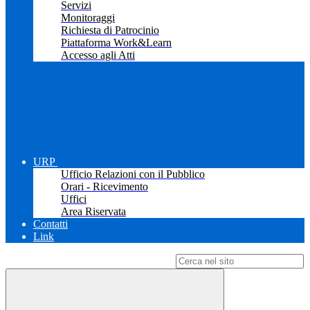
Servizi
Monitoraggi
Richiesta di Patrocinio
Piattaforma Work&Learn
Accesso agli Atti
URP
Ufficio Relazioni con il Pubblico
Orari - Ricevimento
Uffici
Area Riservata
Contatti
Link
Campo di ricerca per le pagine del sito