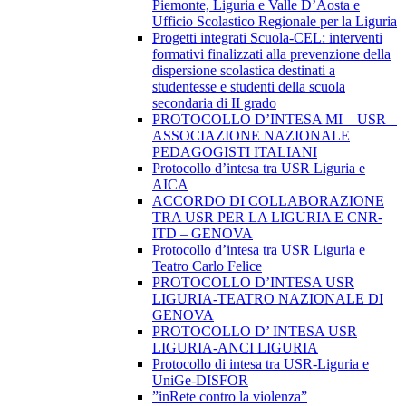
Piemonte, Liguria e Valle D’Aosta e
Ufficio Scolastico Regionale per la Liguria
Progetti integrati Scuola-CEL: interventi
formativi finalizzati alla prevenzione della
dispersione scolastica destinati a
studentesse e studenti della scuola
secondaria di II grado
PROTOCOLLO D’INTESA MI – USR –
ASSOCIAZIONE NAZIONALE
PEDAGOGISTI ITALIANI
Protocollo d’intesa tra USR Liguria e
AICA
ACCORDO DI COLLABORAZIONE
TRA USR PER LA LIGURIA E CNR-
ITD – GENOVA
Protocollo d’intesa tra USR Liguria e
Teatro Carlo Felice
PROTOCOLLO D’INTESA USR
LIGURIA-TEATRO NAZIONALE DI
GENOVA
PROTOCOLLO D’ INTESA USR
LIGURIA-ANCI LIGURIA
Protocollo di intesa tra USR-Liguria e
UniGe-DISFOR
”inRete contro la violenza”