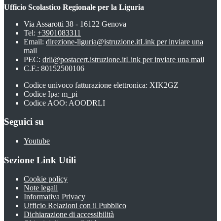
Ufficio Scolastico Regionale per la Liguria
Via Assarotti 38 - 16122 Genova
Tel:
+3901083311
Email:
direzione-liguria@istruzione.it
Link per inviare una
mail
PEC:
drli@postacert.istruzione.it
Link per inviare una mail
C.F.: 80152500106
Codice univoco fatturazione elettronica: XIK2GZ
Codice Ipa: m_pi
Codice AOO: AOODRLI
Seguici su
Youtube
Sezione Link Utili
Cookie policy
Note legali
Informativa Privacy
Ufficio Relazioni con il Pubblico
Dichiarazione di accessibilità