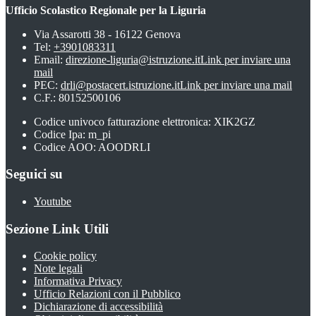
Ufficio Scolastico Regionale per la Liguria
Via Assarotti 38 - 16122 Genova
Tel:
+3901083311
Email:
direzione-liguria@istruzione.it
Link per inviare una
mail
PEC:
drli@postacert.istruzione.it
Link per inviare una mail
C.F.: 80152500106
Codice univoco fatturazione elettronica: XIK2GZ
Codice Ipa: m_pi
Codice AOO: AOODRLI
Seguici su
Youtube
Sezione Link Utili
Cookie policy
Note legali
Informativa Privacy
Ufficio Relazioni con il Pubblico
Dichiarazione di accessibilità