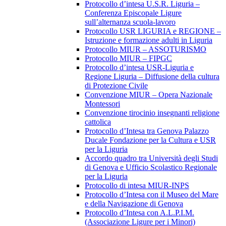
Protocollo d’intesa U.S.R. Liguria –
Conferenza Episcopale Ligure
sull’alternanza scuola-lavoro
Protocollo USR LIGURIA e REGIONE –
Istruzione e formazione adulti in Liguria
Protocollo MIUR – ASSOTURISMO
Protocollo MIUR – FIPGC
Protocollo d’intesa USR-Liguria e
Regione Liguria – Diffusione della cultura
di Protezione Civile
Convenzione MIUR – Opera Nazionale
Montessori
Convenzione tirocinio insegnanti religione
cattolica
Protocollo d’Intesa tra Genova Palazzo
Ducale Fondazione per la Cultura e USR
per la Liguria
Accordo quadro tra Università degli Studi
di Genova e Ufficio Scolastico Regionale
per la Liguria
Protocollo di intesa MIUR-INPS
Protocollo d’Intesa con il Museo del Mare
e della Navigazione di Genova
Protocollo d’Intesa con A.L.P.I.M.
(Associazione Ligure per i Minori)