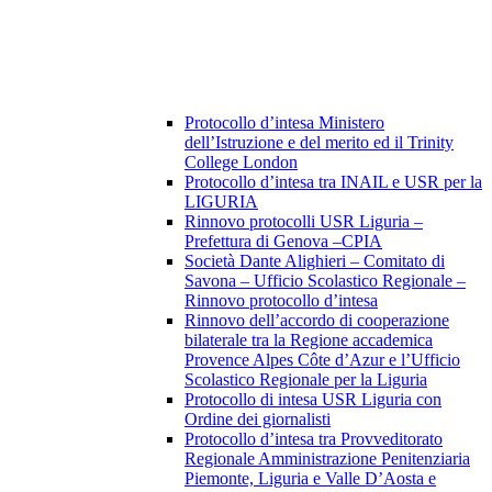
Protocollo d’intesa Ministero
dell’Istruzione e del merito ed il Trinity
College London
Protocollo d’intesa tra INAIL e USR per la
LIGURIA
Rinnovo protocolli USR Liguria –
Prefettura di Genova –CPIA
Società Dante Alighieri – Comitato di
Savona – Ufficio Scolastico Regionale –
Rinnovo protocollo d’intesa
Rinnovo dell’accordo di cooperazione
bilaterale tra la Regione accademica
Provence Alpes Côte d’Azur e l’Ufficio
Scolastico Regionale per la Liguria
Protocollo di intesa USR Liguria con
Ordine dei giornalisti
Protocollo d’intesa tra Provveditorato
Regionale Amministrazione Penitenziaria
Piemonte, Liguria e Valle D’Aosta e