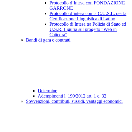
Protocollo d’Intesa con FONDAZIONE
GARRONE
Protocollo d’intesa con la C.U.S.L. per la
Certificazione Linguistica di Latino
Protocollo di Intesa tra Polizia di Stato ed
U.S.R. Liguria sul progetto ”Web in
Cattedra”
Bandi di gara e contratti
Determine
Adempimenti l. 190/2012 art. 1 c. 32
Sovvenzioni, contributi, sussidi, vantaggi economici