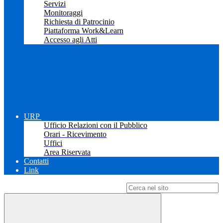
Servizi
Monitoraggi
Richiesta di Patrocinio
Piattaforma Work&Learn
Accesso agli Atti
URP
Ufficio Relazioni con il Pubblico
Orari - Ricevimento
Uffici
Area Riservata
Contatti
Link
Campo di ricerca per le pagine del sito