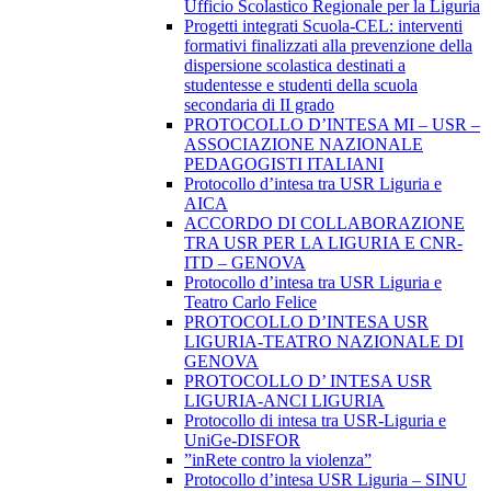
Ufficio Scolastico Regionale per la Liguria
Progetti integrati Scuola-CEL: interventi
formativi finalizzati alla prevenzione della
dispersione scolastica destinati a
studentesse e studenti della scuola
secondaria di II grado
PROTOCOLLO D’INTESA MI – USR –
ASSOCIAZIONE NAZIONALE
PEDAGOGISTI ITALIANI
Protocollo d’intesa tra USR Liguria e
AICA
ACCORDO DI COLLABORAZIONE
TRA USR PER LA LIGURIA E CNR-
ITD – GENOVA
Protocollo d’intesa tra USR Liguria e
Teatro Carlo Felice
PROTOCOLLO D’INTESA USR
LIGURIA-TEATRO NAZIONALE DI
GENOVA
PROTOCOLLO D’ INTESA USR
LIGURIA-ANCI LIGURIA
Protocollo di intesa tra USR-Liguria e
UniGe-DISFOR
”inRete contro la violenza”
Protocollo d’intesa USR Liguria – SINU