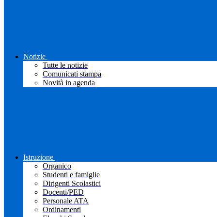
Notizie
Tutte le notizie
Comunicati stampa
Novità in agenda
Istruzione
Organico
Studenti e famiglie
Dirigenti Scolastici
Docenti/PED
Personale ATA
Ordinamenti