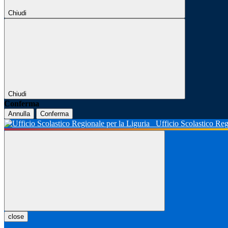
Chiudi
Chiudi
Conferma
Annulla
Conferma
Ufficio Scolastico Reg
close