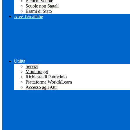
Elenchi Scuole
Scuole non Statali
Esami di Stato
Aree Tematiche
Utilità
Servizi
Monitoraggi
Richiesta di Patrocinio
Piattaforma Work&Learn
Accesso agli Atti