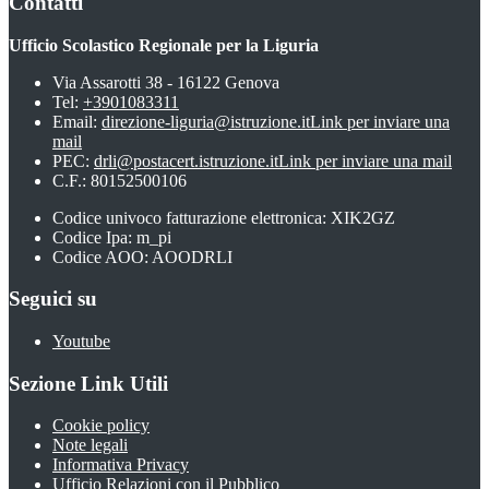
Contatti
Ufficio Scolastico Regionale per la Liguria
Via Assarotti 38 - 16122 Genova
Tel:
+3901083311
Email:
direzione-liguria@istruzione.it
Link per inviare una
mail
PEC:
drli@postacert.istruzione.it
Link per inviare una mail
C.F.: 80152500106
Codice univoco fatturazione elettronica: XIK2GZ
Codice Ipa: m_pi
Codice AOO: AOODRLI
Seguici su
Youtube
Sezione Link Utili
Cookie policy
Note legali
Informativa Privacy
Ufficio Relazioni con il Pubblico