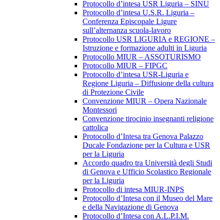
Protocollo d’intesa USR Liguria – SINU
Protocollo d’intesa U.S.R. Liguria –
Conferenza Episcopale Ligure
sull’alternanza scuola-lavoro
Protocollo USR LIGURIA e REGIONE –
Istruzione e formazione adulti in Liguria
Protocollo MIUR – ASSOTURISMO
Protocollo MIUR – FIPGC
Protocollo d’intesa USR-Liguria e
Regione Liguria – Diffusione della cultura
di Protezione Civile
Convenzione MIUR – Opera Nazionale
Montessori
Convenzione tirocinio insegnanti religione
cattolica
Protocollo d’Intesa tra Genova Palazzo
Ducale Fondazione per la Cultura e USR
per la Liguria
Accordo quadro tra Università degli Studi
di Genova e Ufficio Scolastico Regionale
per la Liguria
Protocollo di intesa MIUR-INPS
Protocollo d’Intesa con il Museo del Mare
e della Navigazione di Genova
Protocollo d’Intesa con A.L.P.I.M.