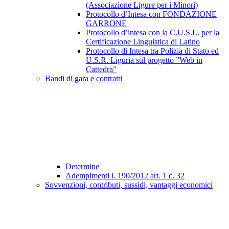
(Associazione Ligure per i Minori)
Protocollo d’Intesa con FONDAZIONE
GARRONE
Protocollo d’intesa con la C.U.S.L. per la
Certificazione Linguistica di Latino
Protocollo di Intesa tra Polizia di Stato ed
U.S.R. Liguria sul progetto ”Web in
Cattedra”
Bandi di gara e contratti
Determine
Adempimenti l. 190/2012 art. 1 c. 32
Sovvenzioni, contributi, sussidi, vantaggi economici