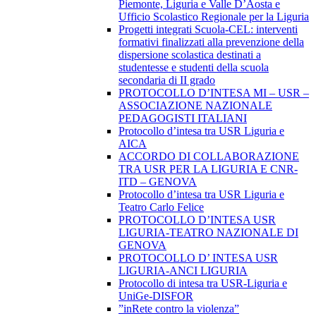
Piemonte, Liguria e Valle D’Aosta e
Ufficio Scolastico Regionale per la Liguria
Progetti integrati Scuola-CEL: interventi
formativi finalizzati alla prevenzione della
dispersione scolastica destinati a
studentesse e studenti della scuola
secondaria di II grado
PROTOCOLLO D’INTESA MI – USR –
ASSOCIAZIONE NAZIONALE
PEDAGOGISTI ITALIANI
Protocollo d’intesa tra USR Liguria e
AICA
ACCORDO DI COLLABORAZIONE
TRA USR PER LA LIGURIA E CNR-
ITD – GENOVA
Protocollo d’intesa tra USR Liguria e
Teatro Carlo Felice
PROTOCOLLO D’INTESA USR
LIGURIA-TEATRO NAZIONALE DI
GENOVA
PROTOCOLLO D’ INTESA USR
LIGURIA-ANCI LIGURIA
Protocollo di intesa tra USR-Liguria e
UniGe-DISFOR
”inRete contro la violenza”