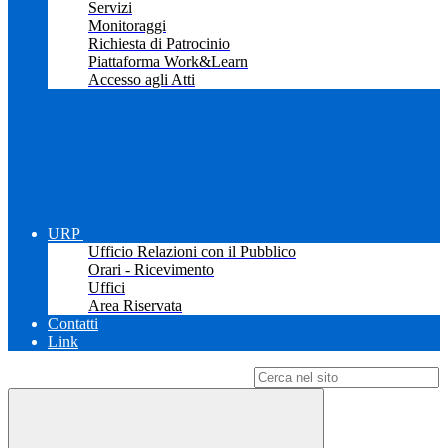
Servizi
Monitoraggi
Richiesta di Patrocinio
Piattaforma Work&Learn
Accesso agli Atti
URP
Ufficio Relazioni con il Pubblico
Orari - Ricevimento
Uffici
Area Riservata
Contatti
Link
Campo di ricerca per le pagine del sito