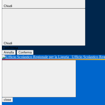
Chiudi
Chiudi
Conferma
Annulla
Conferma
Ufficio Scolastico Reg
close