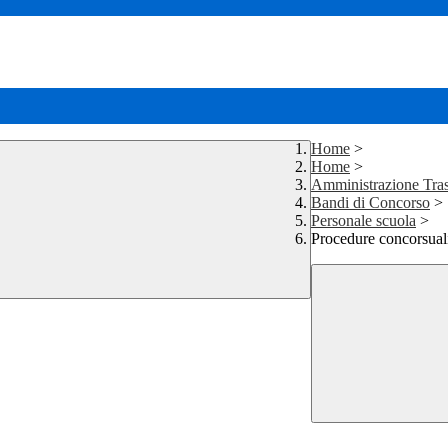
Home
>
Home
>
Amministrazione Tra
Bandi di Concorso
>
Personale scuola
>
Procedure concorsual