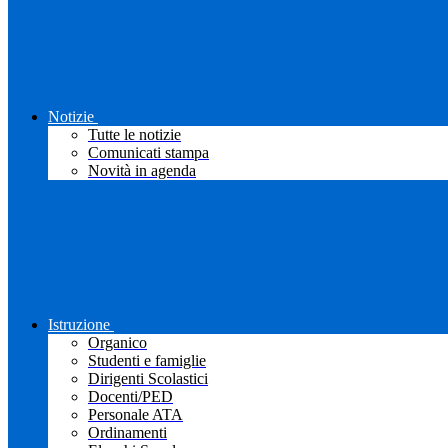
Notizie
Tutte le notizie
Comunicati stampa
Novità in agenda
Istruzione
Organico
Studenti e famiglie
Dirigenti Scolastici
Docenti/PED
Personale ATA
Ordinamenti