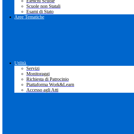
Elenchi Scuole
Scuole non Statali
Esami di Stato
Aree Tematiche
Utilità
Servizi
Monitoraggi
Richiesta di Patrocinio
Piattaforma Work&Learn
Accesso agli Atti