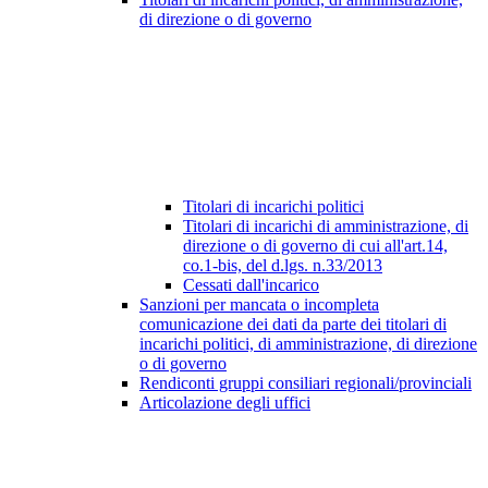
di direzione o di governo
Titolari di incarichi politici
Titolari di incarichi di amministrazione, di
direzione o di governo di cui all'art.14,
co.1-bis, del d.lgs. n.33/2013
Cessati dall'incarico
Sanzioni per mancata o incompleta
comunicazione dei dati da parte dei titolari di
incarichi politici, di amministrazione, di direzione
o di governo
Rendiconti gruppi consiliari regionali/provinciali
Articolazione degli uffici