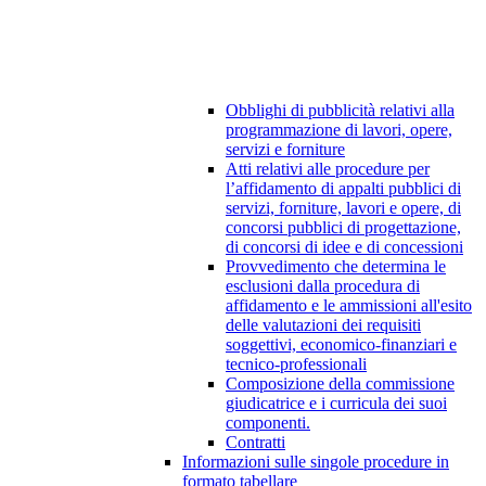
Obblighi di pubblicità relativi alla
programmazione di lavori, opere,
servizi e forniture
Atti relativi alle procedure per
l’affidamento di appalti pubblici di
servizi, forniture, lavori e opere, di
concorsi pubblici di progettazione,
di concorsi di idee e di concessioni
Provvedimento che determina le
esclusioni dalla procedura di
affidamento e le ammissioni all'esito
delle valutazioni dei requisiti
soggettivi, economico-finanziari e
tecnico-professionali
Composizione della commissione
giudicatrice e i curricula dei suoi
componenti.
Contratti
Informazioni sulle singole procedure in
formato tabellare