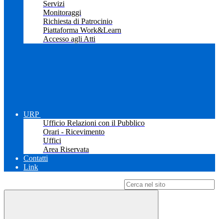
Servizi
Monitoraggi
Richiesta di Patrocinio
Piattaforma Work&Learn
Accesso agli Atti
URP
Ufficio Relazioni con il Pubblico
Orari - Ricevimento
Uffici
Area Riservata
Contatti
Link
Campo di ricerca per le pagine del sito