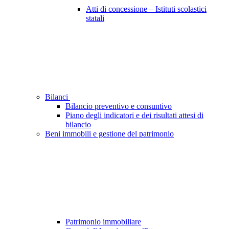
Atti di concessione – Istituti scolastici
statali
Bilanci
Bilancio preventivo e consuntivo
Piano degli indicatori e dei risultati attesi di
bilancio
Beni immobili e gestione del patrimonio
Patrimonio immobiliare