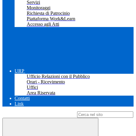
Servizi
Monitoraggi
Richiesta di Patrocinio
Piattaforma Work&Learn
Accesso agli Atti
URP
Ufficio Relazioni con il Pubblico
Orari - Ricevimento
Uffici
Area Riservata
Contatti
Link
Campo di ricerca per le pagine del sito