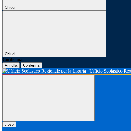
Chiudi
Chiudi
Conferma
Annulla
Conferma
Ufficio Scolastico Reg
close