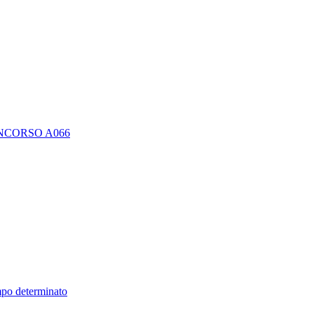
I CONCORSO A066
empo determinato