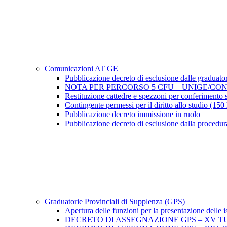
Comunicazioni AT GE
Pubblicazione decreto di esclusione dalle graduator
NOTA PER PERCORSO 5 CFU – UNIGE/CO
Restituzione cattedre e spezzoni per conferime
Contingente permessi per il diritto allo studio (150
Pubblicazione decreto immissione in ruolo
Pubblicazione decreto di esclusione dalla procedu
Graduatorie Provinciali di Supplenza (GPS)
Apertura delle funzioni per la presentazione delle i
DECRETO DI ASSEGNAZIONE GPS – XV T