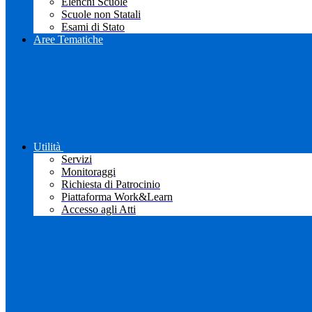
Elenchi Scuole
Scuole non Statali
Esami di Stato
Aree Tematiche
Utilità
Servizi
Monitoraggi
Richiesta di Patrocinio
Piattaforma Work&Learn
Accesso agli Atti