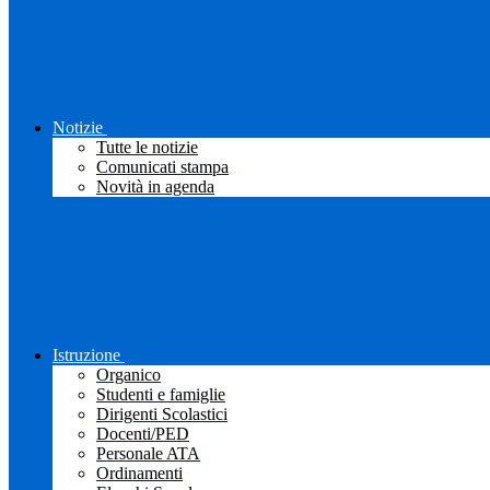
Notizie
Tutte le notizie
Comunicati stampa
Novità in agenda
Istruzione
Organico
Studenti e famiglie
Dirigenti Scolastici
Docenti/PED
Personale ATA
Ordinamenti