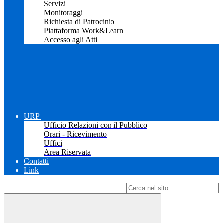
Servizi
Monitoraggi
Richiesta di Patrocinio
Piattaforma Work&Learn
Accesso agli Atti
URP
Ufficio Relazioni con il Pubblico
Orari - Ricevimento
Uffici
Area Riservata
Contatti
Link
Campo di ricerca per le pagine del sito