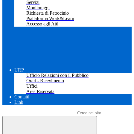
Servizi
Monitoraggi
Richiesta di Patrocinio
Piattaforma Work&Learn
Accesso agli Atti
URP
Ufficio Relazioni con il Pubblico
Orari - Ricevimento
Uffici
Area Riservata
Contatti
Link
Campo di ricerca per le pagine del sito