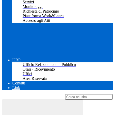
Servizi
Monitoraggi
Richiesta di Patrocinio
Piattaforma Work&Learn
Accesso agli Atti
URP
Ufficio Relazioni con il Pubblico
Orari - Ricevimento
Uffici
Area Riservata
Contatti
Link
Campo di ricerca per le pagine del sito