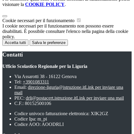
visionare la
COOKIE POLICY
.
Cookie necessari per il funzionamento
I cookie necessari per il funzionamento non possono essere
disabilitati. È possibile consultare l'elenco nella pagina della cookie
policy.
Accetta tutti
Salva le preferenze
Contatti
Ufficio Scolastico Regionale per la Liguria
Via Assarotti 38 - 16122 Genova
Tel:
+3901083311
Email:
direzione-liguria@istruzione.it
Link per inviare una
mail
PEC:
drli@postacert.istruzione.it
Link per inviare una mail
C.F.: 80152500106
Codice univoco fatturazione elettronica: XIK2GZ
Codice Ipa: m_pi
Codice AOO: AOODRLI