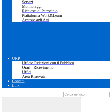
Servizi
Monitoraggi
Richiesta di Patrocinio
Piattaforma Work&Learn
Accesso agli Atti
URP
Ufficio Relazioni con il Pubblico
Orari - Ricevimento
Uffici
Area Riservata
Contatti
Link
Campo di ricerca per le pagine del sito