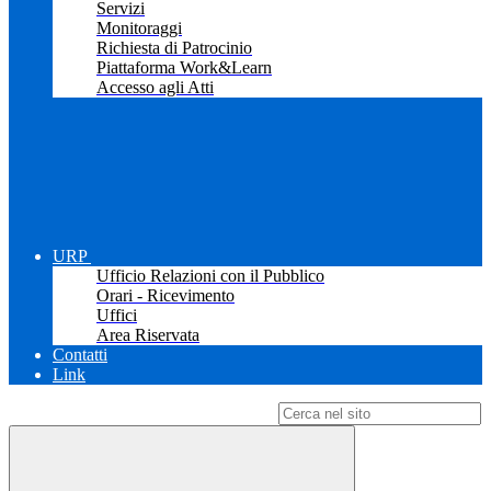
Servizi
Monitoraggi
Richiesta di Patrocinio
Piattaforma Work&Learn
Accesso agli Atti
URP
Ufficio Relazioni con il Pubblico
Orari - Ricevimento
Uffici
Area Riservata
Contatti
Link
Campo di ricerca per le pagine del sito