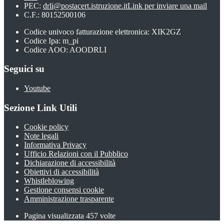
PEC:
drli@postacert.istruzione.it
Link per inviare una mail
C.F.: 80152500106
Codice univoco fatturazione elettronica: XIK2GZ
Codice Ipa: m_pi
Codice AOO: AOODRLI
Seguici su
Youtube
Sezione Link Utili
Cookie policy
Note legali
Informativa Privacy
Ufficio Relazioni con il Pubblico
Dichiarazione di accessibilità
Obiettivi di accessibilità
Whistleblowing
Gestione consensi cookie
Amministrazione trasparente
Pagina visualizzata
457
volte