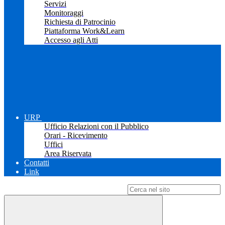
Servizi
Monitoraggi
Richiesta di Patrocinio
Piattaforma Work&Learn
Accesso agli Atti
URP
Ufficio Relazioni con il Pubblico
Orari - Ricevimento
Uffici
Area Riservata
Contatti
Link
Campo di ricerca per le pagine del sito