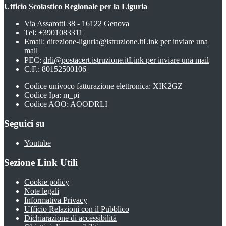
Ufficio Scolastico Regionale per la Liguria
Via Assarotti 38 - 16122 Genova
Tel:
+3901083311
Email:
direzione-liguria@istruzione.it
Link per inviare una
mail
PEC:
drli@postacert.istruzione.it
Link per inviare una mail
C.F.: 80152500106
Codice univoco fatturazione elettronica: XIK2GZ
Codice Ipa: m_pi
Codice AOO: AOODRLI
Seguici su
Youtube
Sezione Link Utili
Cookie policy
Note legali
Informativa Privacy
Ufficio Relazioni con il Pubblico
Dichiarazione di accessibilità