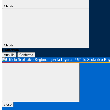
Chiudi
Chiudi
Conferma
Annulla
Conferma
Ufficio Scolastico Reg
close