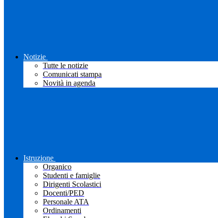
Notizie
Tutte le notizie
Comunicati stampa
Novità in agenda
Istruzione
Organico
Studenti e famiglie
Dirigenti Scolastici
Docenti/PED
Personale ATA
Ordinamenti