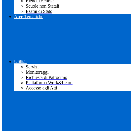
Elenchi Scuole
Scuole non Statali
Esami di Stato
Aree Tematiche
Utilità
Servizi
Monitoraggi
Richiesta di Patrocinio
Piattaforma Work&Learn
Accesso agli Atti