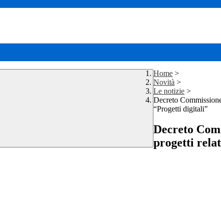
Home
>
Novità
>
Le notizie
>
Decreto Commissione d
“Progetti digitali”
Decreto Commi
progetti rela