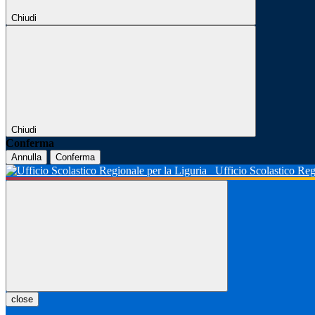
Chiudi
Chiudi
Conferma
Annulla
Conferma
Ufficio Scolastico Reg
close