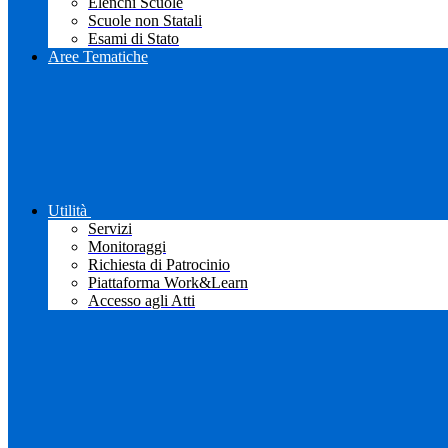
Elenchi Scuole
Scuole non Statali
Esami di Stato
Aree Tematiche
Utilità
Servizi
Monitoraggi
Richiesta di Patrocinio
Piattaforma Work&Learn
Accesso agli Atti