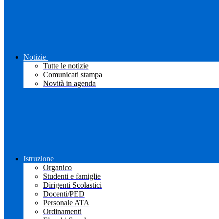
Notizie
Tutte le notizie
Comunicati stampa
Novità in agenda
Istruzione
Organico
Studenti e famiglie
Dirigenti Scolastici
Docenti/PED
Personale ATA
Ordinamenti