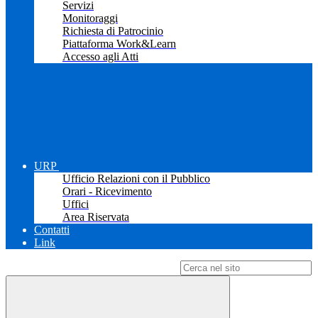
Servizi
Monitoraggi
Richiesta di Patrocinio
Piattaforma Work&Learn
Accesso agli Atti
URP
Ufficio Relazioni con il Pubblico
Orari - Ricevimento
Uffici
Area Riservata
Contatti
Link
Campo di ricerca per le pagine del sito